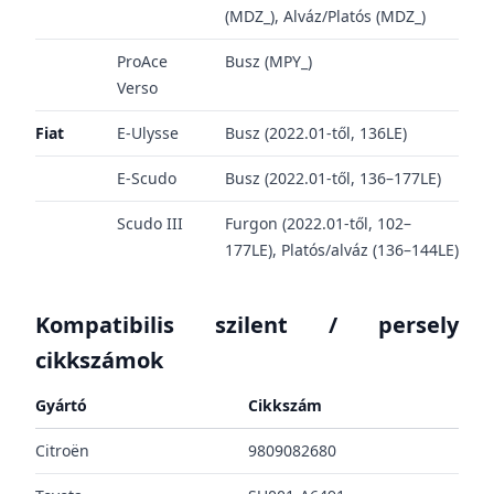
(MDZ_), Alváz/Platós (MDZ_)
ProAce
Busz (MPY_)
Verso
Fiat
E-Ulysse
Busz (2022.01-től, 136LE)
E-Scudo
Busz (2022.01-től, 136–177LE)
Scudo III
Furgon (2022.01-től, 102–
177LE), Platós/alváz (136–144LE)
Kompatibilis szilent / persely
cikkszámok
Gyártó
Cikkszám
Citroën
9809082680