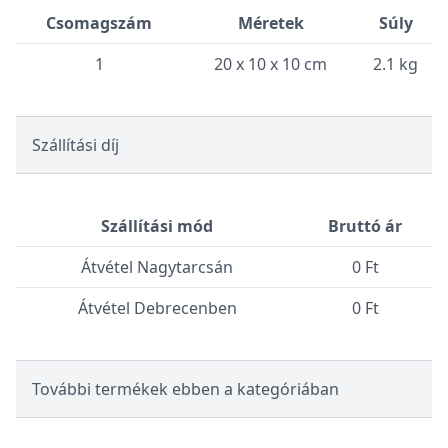
Csomagszám
Méretek
Súly
1
20 x 10 x 10 cm
2.1 kg
Szállítási díj
Szállítási mód
Bruttó ár
Átvétel Nagytarcsán
0 Ft
Átvétel Debrecenben
0 Ft
További termékek ebben a kategóriában