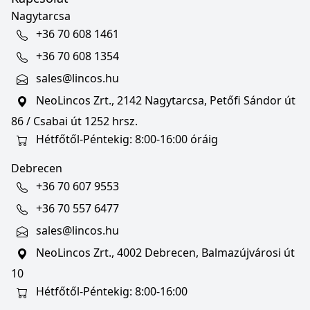
Nagytarcsa
+36 70 608 1461
+36 70 608 1354
sales@lincos.hu
NeoLincos Zrt., 2142 Nagytarcsa, Petőfi Sándor út
86 / Csabai út 1252 hrsz.
Hétfőtől-Péntekig: 8:00-16:00 óráig
Debrecen
+36 70 607 9553
+36 70 557 6477
sales@lincos.hu
NeoLincos Zrt., 4002 Debrecen, Balmazújvárosi út
10
Hétfőtől-Péntekig: 8:00-16:00