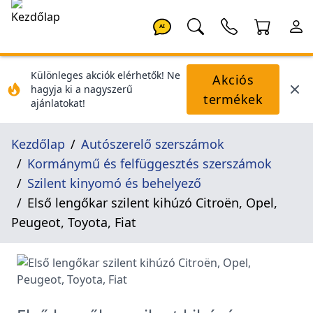
AI
Különleges akciók elérhetők! Ne
Akciós
hagyja ki a nagyszerű
termékek
ajánlatokat!
Kezdőlap
Autószerelő szerszámok
Kormánymű és felfüggesztés szerszámok
Szilent kinyomó és behelyező
Első lengőkar szilent kihúzó Citroën, Opel,
Peugeot, Toyota, Fiat