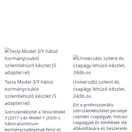
Tesla Model 3/Y hátsó
Univerzális szilent és
kormánycsukló
csapágy lehúzó készlet,
szilentlehúzó készlet (5
24db-os
adapterrel)
Ezt a professzionális
szerszámkészletet perselyek,
Szerszámkészlet a Tesla Model
csendes csapágyak, hidraulik
3 (2017–) és Model Y (2020–)
csapágyak és tömítések stb.
hátsó alumínium
eltávolítására és beszerelésé
kormánycsuklójának felső és