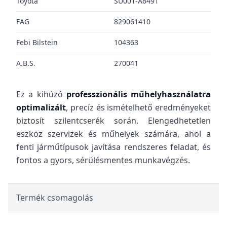
Toyota
SU001-A6491
FAG
829061410
Febi Bilstein
104363
A.B.S.
270041
Ez a kihúzó
professzionális műhelyhasználatra
optimalizált
, precíz és ismételhető eredményeket
biztosít szilentcserék során. Elengedhetetlen
eszköz szervizek és műhelyek számára, ahol a
fenti járműtípusok javítása rendszeres feladat, és
fontos a gyors, sérülésmentes munkavégzés.
Termék csomagolás