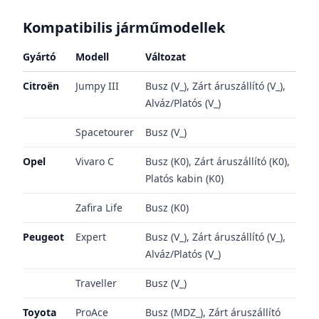
Kompatibilis járműmodellek
Gyártó
Modell
Változat
Citroën
Jumpy III
Busz (V_), Zárt áruszállító (V_),
Alváz/Platós (V_)
Spacetourer
Busz (V_)
Opel
Vivaro C
Busz (K0), Zárt áruszállító (K0),
Platós kabin (K0)
Zafira Life
Busz (K0)
Peugeot
Expert
Busz (V_), Zárt áruszállító (V_),
Alváz/Platós (V_)
Traveller
Busz (V_)
Toyota
ProAce
Busz (MDZ_), Zárt áruszállító