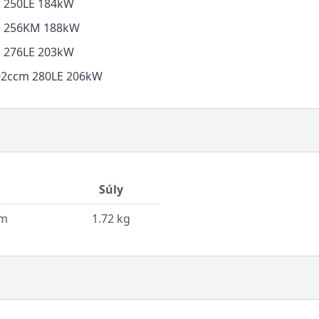
cm 250LE 184kW
ccm 256KM 188kW
cm 276LE 203kW
2792ccm 280LE 206kW
Súly
cm
1.72 kg