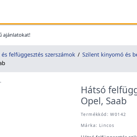
 ajánlatokat!
és felfüggesztés szerszámok
Szilent kinyomó és b
aab
Hátsó felfügg
Opel, Saab
Termékkód: W0142
Márka: Lincos