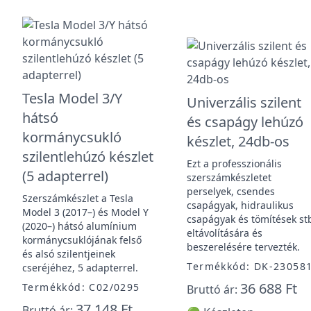
Tesla Model 3/Y
Univerzális szilent
hátsó
és csapágy lehúzó
kormánycsukló
készlet, 24db-os
szilentlehúzó készlet
Ezt a professzionális
(5 adapterrel)
szerszámkészletet
perselyek, csendes
Szerszámkészlet a Tesla
csapágyak, hidraulikus
Model 3 (2017–) és Model Y
csapágyak és tömítések st
(2020–) hátsó alumínium
eltávolítására és
kormánycsuklójának felső
beszerelésére tervezték.
és alsó szilentjeinek
Termékkód: DK-23058
cseréjéhez, 5 adapterrel.
36 688 Ft
Termékkód: C02/0295
Bruttó ár:
37 148 Ft
Bruttó ár: