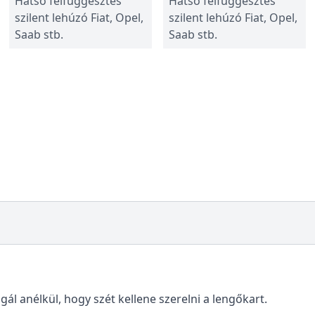
Hátsó felfüggesztés
Hátsó felfüggesztés
szilent lehúzó Fiat, Opel,
szilent lehúzó Fiat, Opel,
Saab stb.
Saab stb.
gál anélkül, hogy szét kellene szerelni a lengőkart.