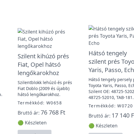
Hátsó tengely
Szilent kihúzó prés
szilent prés Toy
Fiat, Opel hátsó
Yaris, Passo, Ec
lengőkarokhoz
Hátsó tengely persely 
Szilentblokk lehúzó és prés
Toyota Yaris, Passo, Ec
Fiat Doblo (2009 és újabb)
Szilent OE: 48725-5202
b.
hátsó lengőkarokhoz.
48725-52010, TAB-181.
Termékkód: W0658
Termékkód: W0720
76 768 Ft
Bruttó ár:
17 140 F
1
Bruttó ár:
🟢 Készleten
🟢 Készleten