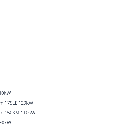
110kW
ccm 175LE 129kW
8ccm 150KM 110kW
M 90kW