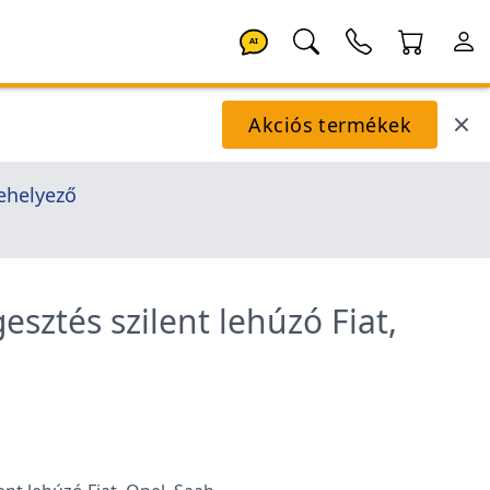
AI
Akciós termékek
ehelyező
esztés szilent lehúzó Fiat,