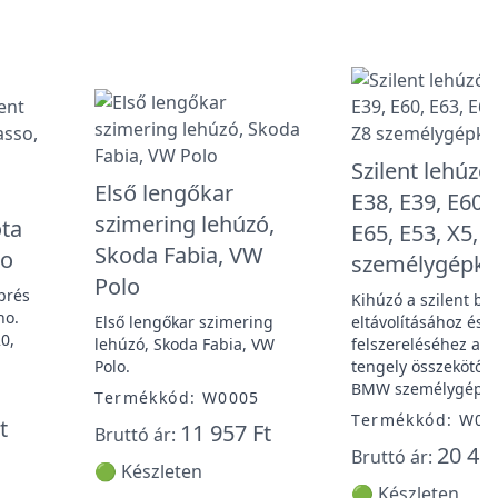
Szilent lehúz
Első lengőkar
E38, E39, E60,
szimering lehúzó,
ota
E65, E53, X5, 
Skoda Fabia, VW
ho
személygépko
Polo
prés
Kihúzó a szilent bl
ho.
Első lengőkar szimering
eltávolításához és
0,
lehúzó, Skoda Fabia, VW
felszereléséhez a h
Polo.
tengely összekötőr
BMW személygépko
Termékkód: W0005
Termékkód: W00
t
11 957 Ft
Bruttó ár:
20 452
Bruttó ár:
🟢 Készleten
🟢 Készleten