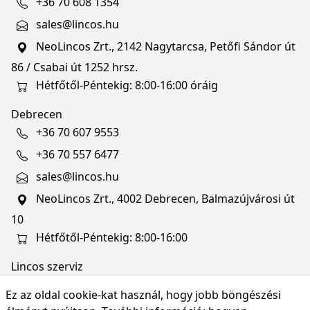
+36 70 608 1354
sales@lincos.hu
NeoLincos Zrt., 2142 Nagytarcsa, Petőfi Sándor út
86 / Csabai út 1252 hrsz.
Hétfőtől-Péntekig: 8:00-16:00 óráig
Debrecen
+36 70 607 9553
+36 70 557 6477
sales@lincos.hu
NeoLincos Zrt., 4002 Debrecen, Balmazújvárosi út
10
Hétfőtől-Péntekig: 8:00-16:00
Lincos szerviz
szerviz@lincos.hu
Ez az oldal cookie-kat használ, hogy jobb böngészési
NeoLincos Zrt., 4002 Debrecen, Balmazújvárosi út