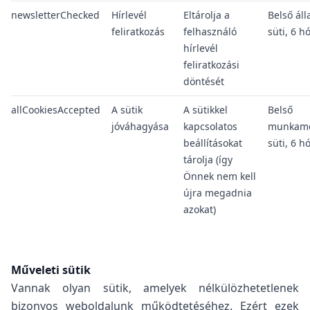
newsletterChecked
Hírlevél
Eltárolja a
Belső ál
feliratkozás
felhasználó
süti, 6 h
hírlevél
feliratkozási
döntését
allCookiesAccepted
A sütik
A sütikkel
Belső
jóváhagyása
kapcsolatos
munkame
beállításokat
süti, 6 h
tárolja (így
Önnek nem kell
újra megadnia
azokat)
Műveleti sütik
Vannak olyan sütik, amelyek nélkülözhetetlenek
bizonyos weboldalunk működtetéséhez. Ezért ezek