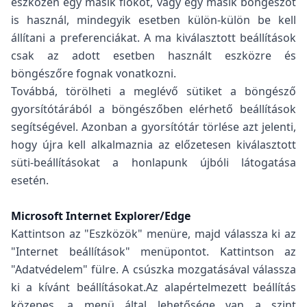
eszközén egy másik fiókot, vagy egy másik böngészőt
is használ, mindegyik esetben külön-külön be kell
állítani a preferenciákat. A ma kiválasztott beállítások
csak az adott esetben használt eszközre és
böngészőre fognak vonatkozni.
Továbbá, törölheti a meglévő sütiket a böngésző
gyorsítótárából a böngészőben elérhető beállítások
segítségével. Azonban a gyorsítótár törlése azt jelenti,
hogy újra kell alkalmaznia az előzetesen kiválasztott
süti-beállításokat a honlapunk újbóli látogatása
esetén.
Microsoft Internet Explorer/Edge
Kattintson az "Eszközök" menüre, majd válassza ki az
"Internet beállítások" menüpontot. Kattintson az
"Adatvédelem" fülre. A csúszka mozgatásával válassza
ki a kívánt beállításokat.Az alapértelmezett beállítás
közepes, a menü által lehetősége van a szint