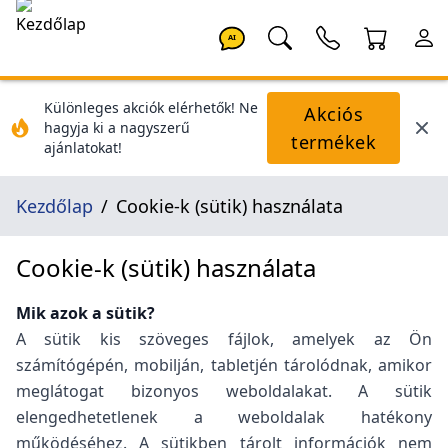
AI
Különleges akciók elérhetők! Ne
Akciós
hagyja ki a nagyszerű
termékek
ajánlatokat!
Kezdőlap
Cookie-k (sütik) használata
Cookie-k (sütik) használata
Mik azok a sütik?
A sütik kis szöveges fájlok, amelyek az Ön
számítógépén, mobilján, tabletjén tárolódnak, amikor
meglátogat bizonyos weboldalakat. A sütik
elengedhetetlenek a weboldalak hatékony
működéséhez. A sütikben tárolt információk nem