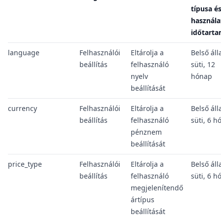
típusa é
használ
időtart
language
Felhasználói
Eltárolja a
Belső ál
beállítás
felhasználó
süti, 12
nyelv
hónap
beállítását
currency
Felhasználói
Eltárolja a
Belső ál
beállítás
felhasználó
süti, 6 h
pénznem
beállítását
price_type
Felhasználói
Eltárolja a
Belső ál
beállítás
felhasználó
süti, 6 h
megjelenítendő
ártípus
beállítását