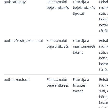
auth.strategy
Felhasználói
Eltárolja a
Belső
bejelentkezés
bejelentkezés
munk
típusát
süti, 
böng
bezá
törlő
auth.refresh_token.local
Felhasználói
Eltárolja a
Belső
bejelentkezés
munkameneti
munk
tokent
süti, 
böng
bezá
törlő
auth.token.local
Felhasználói
Eltárolja a
Belső
bejelentkezés
frissítési
munk
tokent
süti, 
böng
bezá