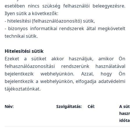
esetében nincs szükség felhasználói beleegyezésre.
Ilyen sütik a következők:
- hitelesítési (felhasználóazonosító) sütik,
- bizonyos informatikai rendszerek által megkövetelt
technikai sütik.
Hitelesítési sütik
Ezeket a sütiket akkor használjuk, amikor Ön
felhasználóazonosítási rendszerünk használatával
bejelentkezik webhelyünkön. Azzal, hogy Ön
bejelentkezik a webhelyünkön, elfogadja adatvédelmi
tájékoztatónkat.
Név:
Szolgáltatás:
Cél:
A süt
hasz
időt