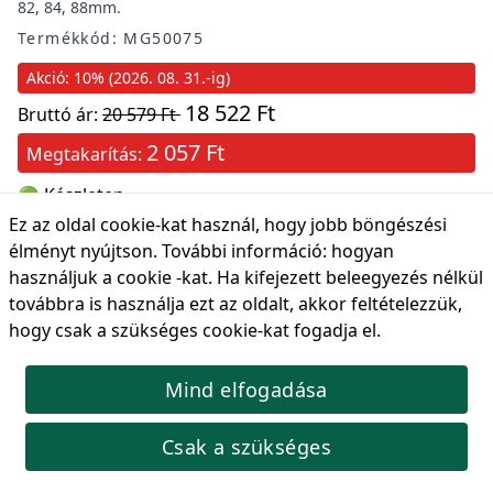
82, 84, 88mm.
Termékkód: MG50075
Akció: 10% (2026. 08. 31.-ig)
18 522 Ft
Bruttó ár:
20 579 Ft
2 057 Ft
Megtakarítás:
🟢 Készleten
Ez az oldal cookie-kat használ, hogy jobb böngészési
Kosárba
élményt nyújtson. További információ:
hogyan
használjuk a cookie -kat
. Ha kifejezett beleegyezés nélkül
továbbra is használja ezt az oldalt, akkor feltételezzük,
hogy csak a szükséges cookie-kat fogadja el.
Mind elfogadása
Felső kormányösszekötő gömbfej kinyomó VW, Audi-
hoz
Csak a szükséges
Felső kormányösszekötő gömbfej kinyomó VW, Audi-hoz
Termékkód: W0164