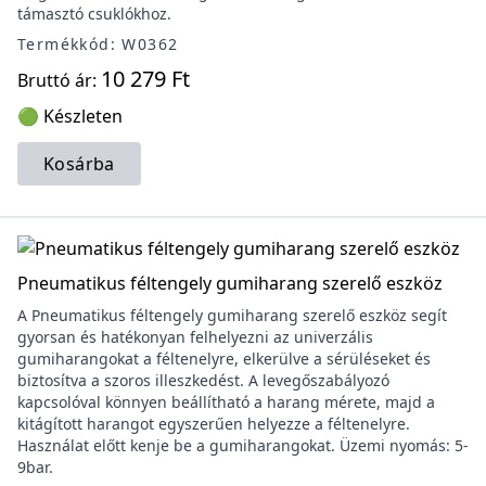
támasztó csuklókhoz.
Termékkód: W0362
10 279 Ft
Bruttó ár:
🟢 Készleten
Kosárba
Pneumatikus féltengely gumiharang szerelő eszköz
A Pneumatikus féltengely gumiharang szerelő eszköz segít
gyorsan és hatékonyan felhelyezni az univerzális
gumiharangokat a féltenelyre, elkerülve a sérüléseket és
biztosítva a szoros illeszkedést. A levegőszabályozó
kapcsolóval könnyen beállítható a harang mérete, majd a
kitágított harangot egyszerűen helyezze a féltenelyre.
Használat előtt kenje be a gumiharangokat. Üzemi nyomás: 5-
9bar.