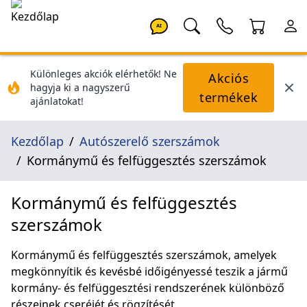
AI
Különleges akciók elérhetők! Ne
Akciós
hagyja ki a nagyszerű
termékek
ajánlatokat!
Kezdőlap
Autószerelő szerszámok
Kormánymű és felfüggesztés szerszámok
Kormánymű és felfüggesztés
szerszámok
Kormánymű és felfüggesztés szerszámok, amelyek
megkönnyítik és kevésbé időigényessé teszik a jármű
kormány- és felfüggesztési rendszerének különböző
részeinek cseréjét és rögzítését