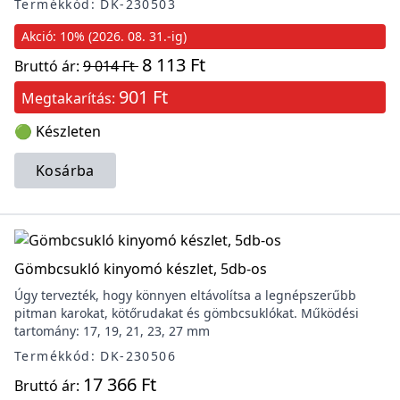
Termékkód: DK-230503
Akció: 10% (2026. 08. 31.-ig)
8 113 Ft
Bruttó ár:
9 014 Ft
901 Ft
Megtakarítás:
🟢 Készleten
Kosárba
Gömbcsukló kinyomó készlet, 5db-os
Úgy tervezték, hogy könnyen eltávolítsa a legnépszerűbb
pitman karokat, kötőrudakat és gömbcsuklókat. Működési
tartomány: 17, 19, 21, 23, 27 mm
Termékkód: DK-230506
17 366 Ft
Bruttó ár: