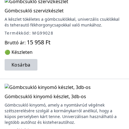
Gömbcsukló szervizkészlet
A készlet tökéletes a gömbcsuklókkal, univerzális csuklókkal
és teherautó fékhorgonycsapokkal való munkához.
Termékkód: MG99028
15 958 Ft
Bruttó ár:
🟢 Készleten
Kosárba
Gömbcsukló kinyomó készlet, 3db-os
Gömbcsukló kinyomó, amely a nyomtávrúd végének
szétszerelésére szolgál a kormánykarról anélkül, hogy a
kúpos perselyben kárt tenne. Univerzálisan használható a
legtöbb autóhoz és kisteherautóhoz.