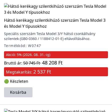
Hátsó kerékagy szilentkihúzó szerszám Tesla Model 3
és Model Y típusokhoz
Speciális szerszám Tesla Model 3/Y hátsó csonkállvány
szilentek (GB0-0360 / 1188412-01-E) eltávolításához.
Termékkód: W0747
Akció: 5% (2026. 08. 31.-ig)
48 208 Ft
Bruttó ár:
50 745 Ft
2 537 Ft
Megtakarítás:
🟢 Készleten
Kosárba