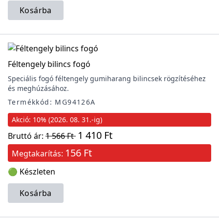
Kosárba
Féltengely bilincs fogó
Speciális fogó féltengely gumiharang bilincsek rögzítéséhez
és meghúzásához.
Termékkód: MG94126A
Akció: 10% (2026. 08. 31.-ig)
1 410 Ft
Bruttó ár:
1 566 Ft
156 Ft
Megtakarítás:
🟢 Készleten
Kosárba