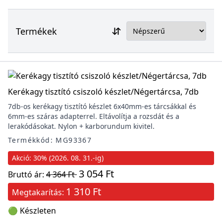
Termékek
Kerékagy tisztító csiszoló készlet/Négertárcsa, 7db
7db-os kerékagy tisztító készlet 6x40mm-es tárcsákkal és
6mm-es száras adapterrel. Eltávolítja a rozsdát és a
lerakódásokat. Nylon + karborundum kivitel.
Termékkód: MG93367
Akció: 30% (2026. 08. 31.-ig)
3 054 Ft
Bruttó ár:
4 364 Ft
1 310 Ft
Megtakarítás:
🟢 Készleten