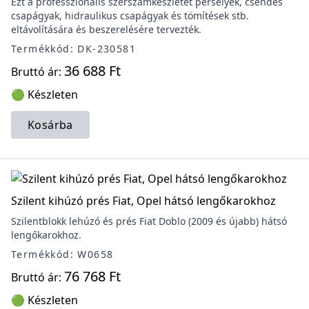
Ezt a professzionális szerszámkészletet perselyek, csendes
csapágyak, hidraulikus csapágyak és tömítések stb.
eltávolítására és beszerelésére tervezték.
Termékkód: DK-230581
36 688 Ft
Bruttó ár:
🟢 Készleten
Kosárba
Szilent kihúzó prés Fiat, Opel hátsó lengőkarokhoz
Szilentblokk lehúzó és prés Fiat Doblo (2009 és újabb) hátsó
lengőkarokhoz.
Termékkód: W0658
76 768 Ft
Bruttó ár:
🟢 Készleten