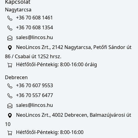
Kapcsolat
Nagytarcsa
+36 70 608 1461
+36 70 608 1354
sales@lincos.hu
NeoLincos Zrt., 2142 Nagytarcsa, Petőfi Sándor út
86 / Csabai út 1252 hrsz.
Hétfőtől-Péntekig: 8:00-16:00 óráig
Debrecen
+36 70 607 9553
+36 70 557 6477
sales@lincos.hu
NeoLincos Zrt., 4002 Debrecen, Balmazújvárosi út
10
Hétfőtől-Péntekig: 8:00-16:00