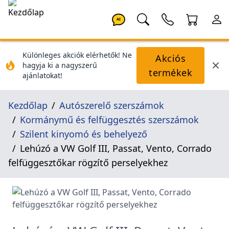
AI
Különleges akciók elérhetők! Ne
Akciós
hagyja ki a nagyszerű
termékek
ajánlatokat!
Kezdőlap
Autószerelő szerszámok
Kormánymű és felfüggesztés szerszámok
Szilent kinyomó és behelyező
Lehúzó a VW Golf III, Passat, Vento, Corrado
felfüggesztőkar rögzítő perselyekhez