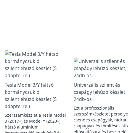
Tesla Model 3/Y hátsó
Univerzális szilent és
kormánycsukló
csapágy lehúzó készlet,
szilentlehúzó készlet (5
24db-os
adapterrel)
Ezt a professzionális
szerszámkészletet perselyek,
Szerszámkészlet a Tesla Model
csendes csapágyak, hidraulik
3 (2017–) és Model Y (2020–)
csapágyak és tömítések stb.
hátsó alumínium
eltávolítására és beszerelésé
kormánycsuklójának felső és