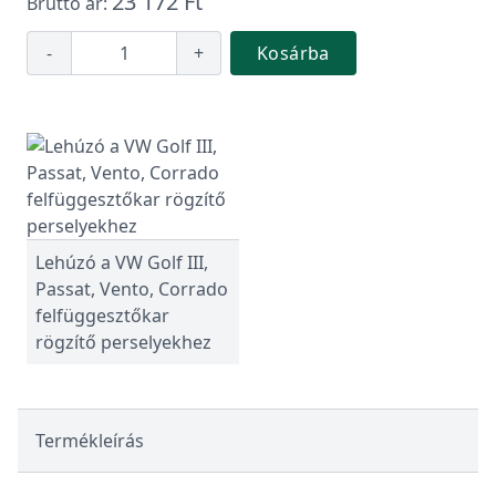
23 172 Ft
Bruttó ár:
-
+
Kosárba
Lehúzó a VW Golf III,
Passat, Vento, Corrado
felfüggesztőkar
rögzítő perselyekhez
Termékleírás