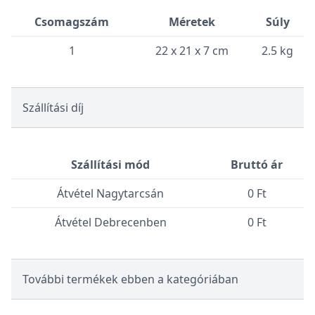
Csomagszám
Méretek
Súly
1
22 x 21 x 7 cm
2.5 kg
Szállítási díj
Szállítási mód
Bruttó ár
Átvétel Nagytarcsán
0 Ft
Átvétel Debrecenben
0 Ft
További termékek ebben a kategóriában