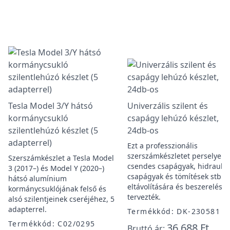
Tesla Model 3/Y hátsó
Univerzális szilent és
kormánycsukló
csapágy lehúzó készlet,
szilentlehúzó készlet (5
24db-os
adapterrel)
Ezt a professzionális
szerszámkészletet perselyek,
Szerszámkészlet a Tesla Model
csendes csapágyak, hidraulik
3 (2017–) és Model Y (2020–)
csapágyak és tömítések stb.
hátsó alumínium
eltávolítására és beszerelésé
kormánycsuklójának felső és
tervezték.
alsó szilentjeinek cseréjéhez, 5
adapterrel.
Termékkód: DK-230581
Termékkód: C02/0295
36 688 Ft
Bruttó ár: