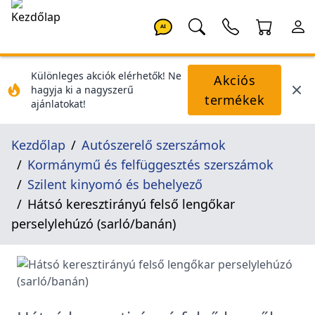
AI
Különleges akciók elérhetők! Ne
Akciós
hagyja ki a nagyszerű
termékek
ajánlatokat!
Kezdőlap
Autószerelő szerszámok
Kormánymű és felfüggesztés szerszámok
Szilent kinyomó és behelyező
Hátsó keresztirányú felső lengőkar
perselylehúzó (sarló/banán)