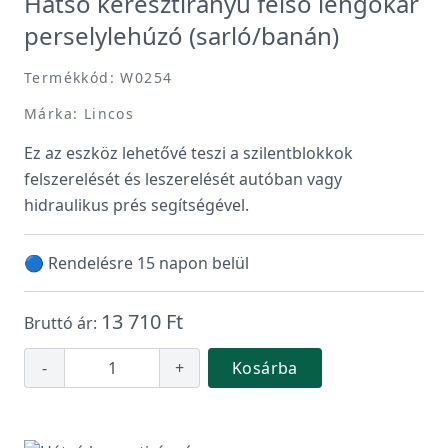
Hátsó keresztirányú felső lengőkar
perselylehúzó (sarló/banán)
Termékkód: W0254
Márka: Lincos
Ez az eszköz lehetővé teszi a szilentblokkok
felszerelését és leszerelését autóban vagy
hidraulikus prés segítségével.
🔵 Rendelésre 15 napon belül
13 710 Ft
Bruttó ár:
-
+
Kosárba