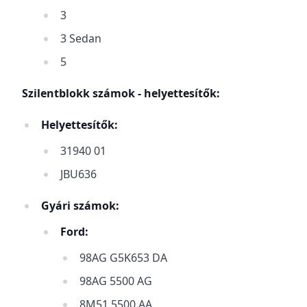
3
3 Sedan
5
Szilentblokk számok - helyettesítők:
Helyettesítők:
31940 01
JBU636
Gyári számok:
Ford:
98AG G5K653 DA
98AG 5500 AG
8M51 5500 AA