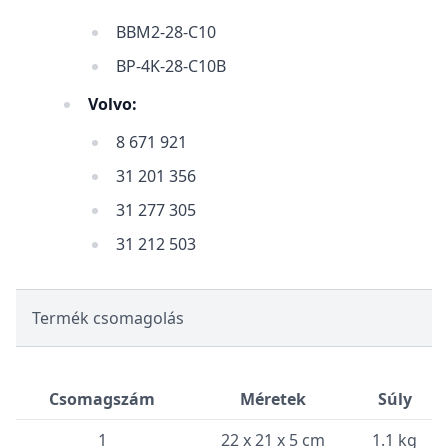
BBM2-28-C10
BP-4K-28-C10B
Volvo:
8 671 921
31 201 356
31 277 305
31 212 503
Termék csomagolás
Csomagszám
Méretek
Súly
1
22 x 21 x 5 cm
1.1 kg