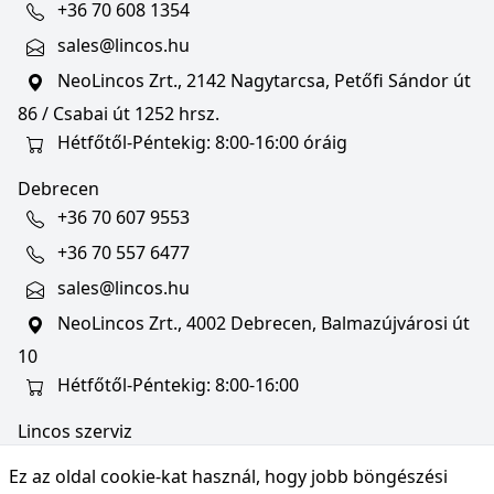
+36 70 608 1354
sales@lincos.hu
NeoLincos Zrt., 2142 Nagytarcsa, Petőfi Sándor út
86 / Csabai út 1252 hrsz.
Hétfőtől-Péntekig: 8:00-16:00 óráig
Debrecen
+36 70 607 9553
+36 70 557 6477
sales@lincos.hu
NeoLincos Zrt., 4002 Debrecen, Balmazújvárosi út
10
Hétfőtől-Péntekig: 8:00-16:00
Lincos szerviz
szerviz@lincos.hu
Ez az oldal cookie-kat használ, hogy jobb böngészési