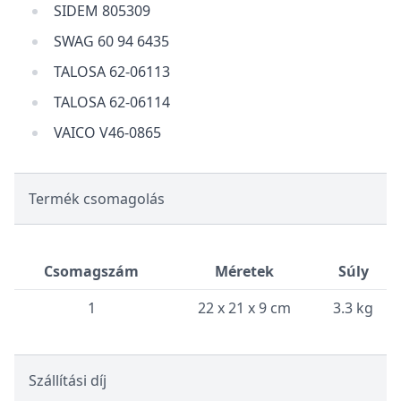
SIDEM 805309
SWAG 60 94 6435
TALOSA 62-06113
TALOSA 62-06114
VAICO V46-0865
Termék csomagolás
Csomagszám
Méretek
Súly
1
22 x 21 x 9 cm
3.3 kg
Szállítási díj