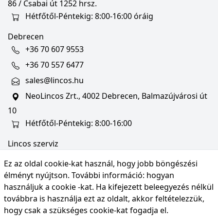
86 / Csabai út 1252 hrsz.
Hétfőtől-Péntekig: 8:00-16:00 óráig
Debrecen
+36 70 607 9553
+36 70 557 6477
sales@lincos.hu
NeoLincos Zrt., 4002 Debrecen, Balmazújvárosi út
10
Hétfőtől-Péntekig: 8:00-16:00
Lincos szerviz
szerviz@lincos.hu
Ez az oldal cookie-kat használ, hogy jobb böngészési
NeoLincos Zrt., 4002 Debrecen, Balmazújvárosi út
élményt nyújtson. További információ:
hogyan
10
használjuk a cookie -kat
. Ha kifejezett beleegyezés nélkül
továbbra is használja ezt az oldalt, akkor feltételezzük,
Nyitvatartás: hétfő-péntek 8:00-16:00
hogy csak a szükséges cookie-kat fogadja el.