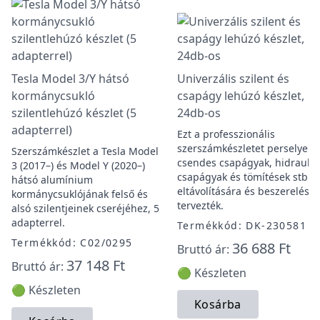
Tesla Model 3/Y hátsó
Univerzális szilent és
kormánycsukló
csapágy lehúzó készlet,
szilentlehúzó készlet (5
24db-os
adapterrel)
Ezt a professzionális
szerszámkészletet perselyek,
Szerszámkészlet a Tesla Model
csendes csapágyak, hidraulik
3 (2017–) és Model Y (2020–)
csapágyak és tömítések stb.
hátsó alumínium
eltávolítására és beszerelésé
kormánycsuklójának felső és
tervezték.
alsó szilentjeinek cseréjéhez, 5
adapterrel.
Termékkód: DK-230581
Termékkód: C02/0295
36 688 Ft
Bruttó ár:
37 148 Ft
Bruttó ár:
🟢 Készleten
🟢 Készleten
Kosárba