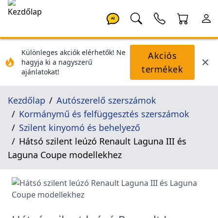
AI
Különleges akciók elérhetők! Ne
Akciós
hagyja ki a nagyszerű
termékek
ajánlatokat!
Kezdőlap
Autószerelő szerszámok
Kormánymű és felfüggesztés szerszámok
Szilent kinyomó és behelyező
Hátsó szilent leúzó Renault Laguna III és
Laguna Coupe modellekhez