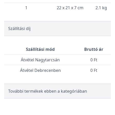
1
22 x 21 x 7 cm
2.1 kg
Szállítási díj
Szállítási mód
Bruttó ár
Átvétel Nagytarcsán
0 Ft
Átvétel Debrecenben
0 Ft
További termékek ebben a kategóriában