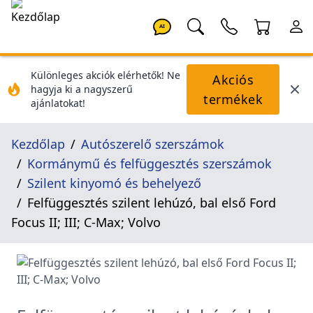
AI
Különleges akciók elérhetők! Ne
Akciós
hagyja ki a nagyszerű
termékek
ajánlatokat!
Kezdőlap
Autószerelő szerszámok
Kormánymű és felfüggesztés szerszámok
Szilent kinyomó és behelyező
Felfüggesztés szilent lehúzó, bal első Ford
Focus II; III; C-Max; Volvo