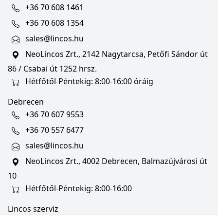
+36 70 608 1461
+36 70 608 1354
sales@lincos.hu
NeoLincos Zrt., 2142 Nagytarcsa, Petőfi Sándor út
86 / Csabai út 1252 hrsz.
Hétfőtől-Péntekig: 8:00-16:00 óráig
Debrecen
+36 70 607 9553
+36 70 557 6477
sales@lincos.hu
NeoLincos Zrt., 4002 Debrecen, Balmazújvárosi út
10
Hétfőtől-Péntekig: 8:00-16:00
Lincos szerviz