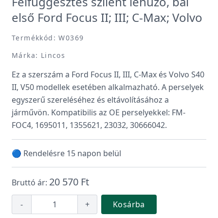
Felfüggesztés szilent lehúzó, bal
első Ford Focus II; III; C-Max; Volvo
Termékkód: W0369
Márka: Lincos
Ez a szerszám a Ford Focus II, III, C-Max és Volvo S40
II, V50 modellek esetében alkalmazható. A perselyek
egyszerű szereléséhez és eltávolításához a
járművön. Kompatibilis az OE perselyekkel: FM-
FOC4, 1695011, 1355621, 23032, 30666042.
🔵 Rendelésre 15 napon belül
20 570 Ft
Bruttó ár:
-
+
Kosárba