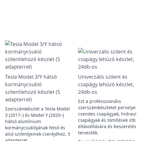
Tesla Model 3/Y hátsó
Univerzális szilent és
kormánycsukló
csapágy lehúzó készlet,
szilentlehúzó készlet (5
24db-os
adapterrel)
Ezt a professzionális
szerszámkészletet perselyek,
Szerszámkészlet a Tesla Model
csendes csapágyak, hidraulik
3 (2017–) és Model Y (2020–)
csapágyak és tömítések stb.
hátsó alumínium
eltávolítására és beszerelésé
kormánycsuklójának felső és
tervezték.
alsó szilentjeinek cseréjéhez, 5
adapterrel.