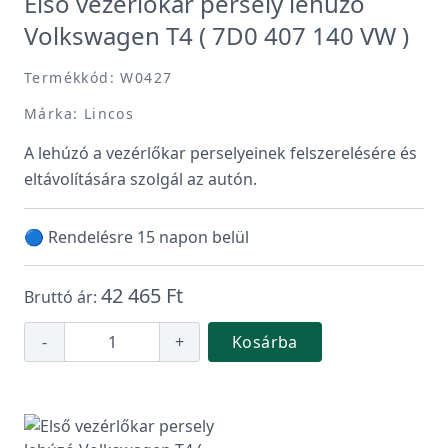
Első vezérlőkar persely lehúzó
Volkswagen T4 ( 7D0 407 140 VW )
Termékkód: W0427
Márka: Lincos
A lehúzó a vezérlőkar perselyeinek felszerelésére és
eltávolítására szolgál az autón.
🔵 Rendelésre 15 napon belül
42 465 Ft
Bruttó ár:
-
+
Kosárba