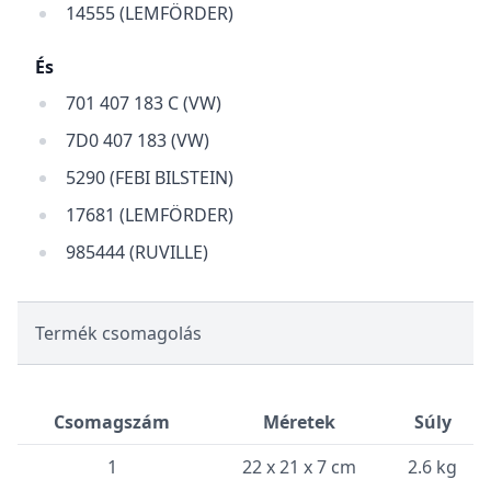
14555 (LEMFÖRDER)
És
701 407 183 C (VW)
7D0 407 183 (VW)
5290 (FEBI BILSTEIN)
17681 (LEMFÖRDER)
985444 (RUVILLE)
Termék csomagolás
Csomagszám
Méretek
Súly
1
22 x 21 x 7 cm
2.6 kg