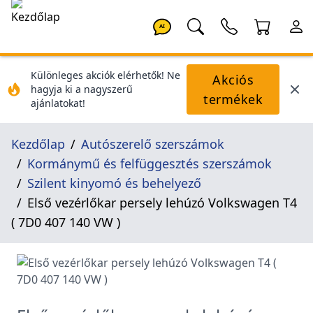
AI
Különleges akciók elérhetők! Ne
Akciós
hagyja ki a nagyszerű
termékek
ajánlatokat!
Kezdőlap
Autószerelő szerszámok
Kormánymű és felfüggesztés szerszámok
Szilent kinyomó és behelyező
Első vezérlőkar persely lehúzó Volkswagen T4
( 7D0 407 140 VW )