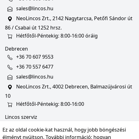
sales@lincos.hu
NeoLincos Zrt., 2142 Nagytarcsa, Petőfi Sándor út
86 / Csabai út 1252 hrsz.
Hétfőtől-Péntekig: 8:00-16:00 óráig
Debrecen
+36 70 607 9553
+36 70 557 6477
sales@lincos.hu
NeoLincos Zrt., 4002 Debrecen, Balmazújvárosi út
10
Hétfőtől-Péntekig: 8:00-16:00
Lincos szerviz
szerviz@lincos.hu
Ez az oldal cookie-kat használ, hogy jobb böngészési
NeoLincos Zrt., 4002 Debrecen, Balmazújvárosi út
élményt nyújtson. További információ:
hogyan