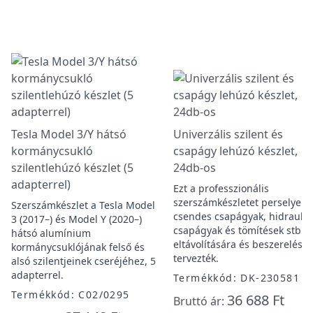
Tesla Model 3/Y hátsó
Univerzális szilent és
kormánycsukló
csapágy lehúzó készlet,
szilentlehúzó készlet (5
24db-os
adapterrel)
Ezt a professzionális
szerszámkészletet perselyek,
Szerszámkészlet a Tesla Model
csendes csapágyak, hidraulik
3 (2017–) és Model Y (2020–)
csapágyak és tömítések stb.
hátsó alumínium
eltávolítására és beszerelésé
kormánycsuklójának felső és
tervezték.
alsó szilentjeinek cseréjéhez, 5
adapterrel.
Termékkód: DK-230581
Termékkód: C02/0295
36 688 Ft
Bruttó ár: