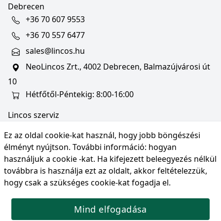
Debrecen
+36 70 607 9553
+36 70 557 6477
sales@lincos.hu
NeoLincos Zrt., 4002 Debrecen, Balmazújvárosi út
10
Hétfőtől-Péntekig: 8:00-16:00
Lincos szerviz
szerviz@lincos.hu
Ez az oldal cookie-kat használ, hogy jobb böngészési
NeoLincos Zrt., 4002 Debrecen, Balmazújvárosi út
élményt nyújtson. További információ:
hogyan
10
használjuk a cookie -kat
. Ha kifejezett beleegyezés nélkül
továbbra is használja ezt az oldalt, akkor feltételezzük,
Nyitvatartás: hétfő-péntek 8:00-16:00
hogy csak a szükséges cookie-kat fogadja el.
Mind elfogadása