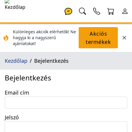
AI
Különleges akciók elérhetők! Ne
Akciós
hagyja ki a nagyszerű
termékek
ajánlatokat!
Kezdőlap
Bejelentkezés
Bejelentkezés
Email cím
Jelszó