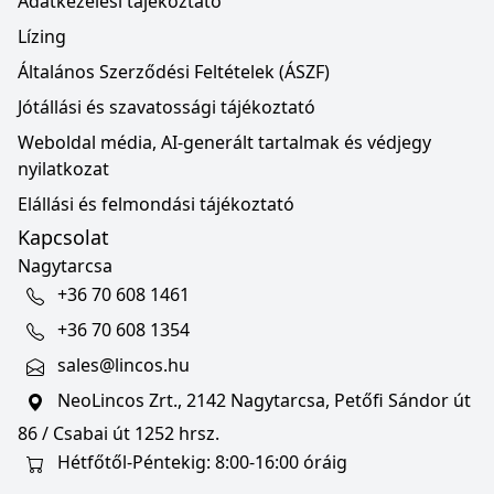
Adatkezelési tájékoztató
Lízing
Általános Szerződési Feltételek (ÁSZF)
Jótállási és szavatossági tájékoztató
Weboldal média, AI-generált tartalmak és védjegy
nyilatkozat
Elállási és felmondási tájékoztató
Kapcsolat
Nagytarcsa
+36 70 608 1461
+36 70 608 1354
sales@lincos.hu
NeoLincos Zrt., 2142 Nagytarcsa, Petőfi Sándor út
86 / Csabai út 1252 hrsz.
Hétfőtől-Péntekig: 8:00-16:00 óráig