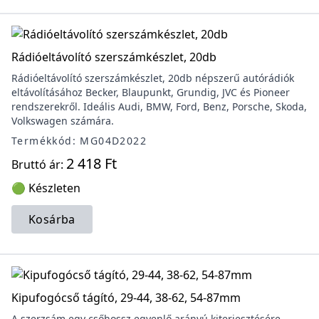
Rádióeltávolító szerszámkészlet, 20db
Rádióeltávolító szerszámkészlet, 20db népszerű autórádiók
eltávolításához Becker, Blaupunkt, Grundig, JVC és Pioneer
rendszerekről. Ideális Audi, BMW, Ford, Benz, Porsche, Skoda,
Volkswagen számára.
Termékkód: MG04D2022
2 418 Ft
Bruttó ár:
🟢 Készleten
Kosárba
Kipufogócső tágító, 29-44, 38-62, 54-87mm
A szerzsám egy csőhossz egyenlő arányú kiterjesztésére