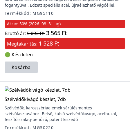
fogantyúval. Edzett speciális acél, újraélezhető vágóéllel.
Termékkód: MG95110
Akció: 30% (2026. 08. 31.-ig)
3 565 Ft
Bruttó ár:
5 093 Ft
1 528 Ft
Megtakarítás:
🟢 Készleten
Kosárba
Szélvédőkivágó készlet, 7db
Szélvédők, karosszériaelemek sérülésmentes
szétválasztásához. Belső, külső szélvédőkivágó, acélhuzal,
feszítő szalag-behúzó, patent kiszedő
Termékkód: MG50220