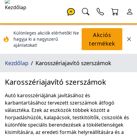
AI
Különleges akciók elérhetők! Ne
Akciós
hagyja ki a nagyszerű
termékek
ajánlatokat!
Kezdőlap
Karosszériajavító szerszámok
Karosszériajavító szerszámok
Autó karosszériájának javításához és
karbantartásához tervezett szerszámok átfogó
választéka. Ezek az eszközök többek között a
horpadáshúzók, kalapácsok, testkitöltők, csiszolók és
különféle speciális berendezések a tökéletlenségek
kisimítására, az eredeti formák helyreállítására és a