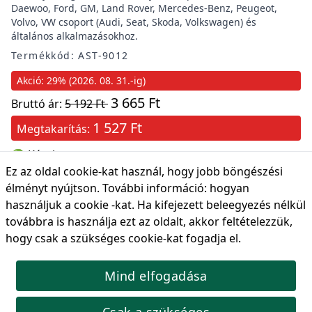
Daewoo, Ford, GM, Land Rover, Mercedes-Benz, Peugeot,
Volvo, VW csoport (Audi, Seat, Skoda, Volkswagen) és
általános alkalmazásokhoz.
Termékkód: AST-9012
Akció: 29% (2026. 08. 31.-ig)
3 665 Ft
Bruttó ár:
5 192 Ft
1 527 Ft
Megtakarítás:
🟢 Készleten
Ez az oldal cookie-kat használ, hogy jobb böngészési
Kosárba
élményt nyújtson. További információ:
hogyan
használjuk a cookie -kat
. Ha kifejezett beleegyezés nélkül
továbbra is használja ezt az oldalt, akkor feltételezzük,
hogy csak a szükséges cookie-kat fogadja el.
Horog / kampó készlet műszerfalhoz,Mercedes, 2db
Mind elfogadása
Ezt a szerszámkészletet kifejezetten a műszeregység precíz
eltávolítására tervezték a Mercedes Benz járművek
műszerfaláról.