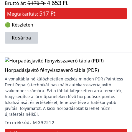
4 653 Ft
Bruttó ár:
5 170 Ft
517 Ft
Megtakarítás:
🟢 Készleten
Kosárba
Horpadásjavító fényvisszaverő tábla (PDR)
A vonaltábla nélkülözhetetlen eszköz minden PDR (Paintless
Dent Repair)-technikát használó autókarosszériajavító
szakember számára. Ezt a táblát kifejezetten arra tervezték,
hogy segítse a járműpaneleken lévő horpadások pontos
lokalizálását és értékelését, lehetővé téve a hatékonyabb
javítási folyamatot. A kicsi horpadásokat ki lehet húzni
újrafestés nélkül.
Termékkód: MG92512