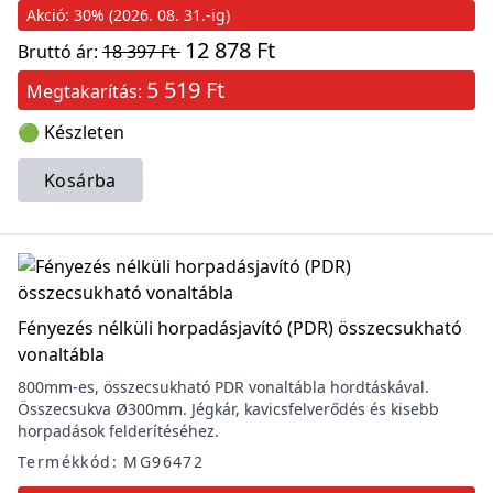
Akció: 30% (2026. 08. 31.-ig)
12 878 Ft
Bruttó ár:
18 397 Ft
5 519 Ft
Megtakarítás:
🟢 Készleten
Kosárba
Fényezés nélküli horpadásjavító (PDR) összecsukható
vonaltábla
800mm-es, összecsukható PDR vonaltábla hordtáskával.
Összecsukva Ø300mm. Jégkár, kavicsfelverődés és kisebb
horpadások felderítéséhez.
Termékkód: MG96472