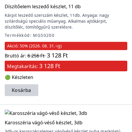
Díszítőelem leszedő készlet, 11 db
Kárpit leszedő szerszám készlet, 11db. Anyaga: nagy
szilárdságú speciális műanyag. Alkalmas ajtókárpit,
díszítőléc, tömítőgyűrű szerelésre.
Termékkód: MG50200
Akció: 50% (2026. 08. 31.-ig)
3 128 Ft
Bruttó ár:
6 256 Ft
3 128 Ft
Megtakarítás:
🟢 Készleten
Kosárba
Karosszéria vágó-véső készlet, 3db
3db-os karosszérialemez vágóvéső készlet puha markolatú