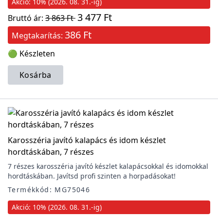
Akció: 10% (2026. 08. 31.-ig)
3 477 Ft
Bruttó ár:
3 863 Ft
386 Ft
Megtakarítás:
🟢 Készleten
Kosárba
Karosszéria javító kalapács és idom készlet
hordtáskában, 7 részes
7 részes karosszéria javító készlet kalapácsokkal és idomokkal
hordtáskában. Javítsd profi szinten a horpadásokat!
Termékkód: MG75046
Akció: 10% (2026. 08. 31.-ig)