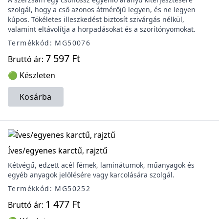
szolgál, hogy a cső azonos átmérőjű legyen, és ne legyen
kúpos. Tökéletes illeszkedést biztosít szivárgás nélkül,
valamint eltávolítja a horpadásokat és a szorítónyomokat.
Termékkód: MG50076
7 597 Ft
Bruttó ár:
🟢 Készleten
Kosárba
Íves/egyenes karctű, rajztű
Kétvégű, edzett acél fémek, laminátumok, műanyagok és
egyéb anyagok jelölésére vagy karcolására szolgál.
Termékkód: MG50252
1 477 Ft
Bruttó ár: