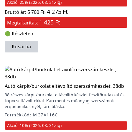
Akció: 25% (2026. 08. 31.-ig)
4 275 Ft
Bruttó ár:
5 700 Ft
1 425 Ft
Megtakarítás:
🟢 Készleten
Kosárba
Autó kárpit/burkolat eltávolító szerszámkészlet, 38db
38 részes kárpit/burkolat eltávolító készlet feszítőrudakkal és
kapocseltávolítókkal. Karcmentes műanyag szerszámok,
ergonomikus nyél, tárolótáska.
Termékkód: MG7A116C
Akció: 10% (2026. 08. 31.-ig)