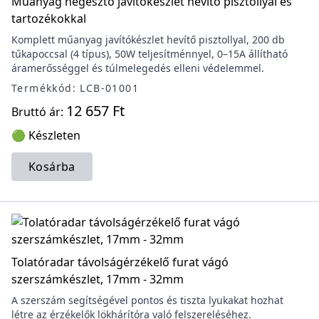
Műanyag hegesztő javítókészlet hevítő pisztollyal és
tartozékokkal
Komplett műanyag javítókészlet hevítő pisztollyal, 200 db
tűkapoccsal (4 típus), 50W teljesítménnyel, 0–15A állítható
áramerősséggel és túlmelegedés elleni védelemmel.
Termékkód: LCB-01001
12 657 Ft
Bruttó ár:
🟢 Készleten
Kosárba
Tolatóradar távolságérzékelő furat vágó
szerszámkészlet, 17mm - 32mm
A szerszám segítségével pontos és tiszta lyukakat hozhat
létre az érzékelők lökhárítóra való felszereléséhez.