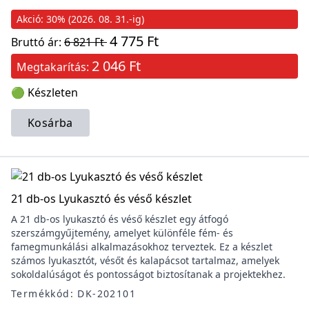
Akció: 30% (2026. 08. 31.-ig)
4 775 Ft
Bruttó ár:
6 821 Ft
2 046 Ft
Megtakarítás:
🟢 Készleten
Kosárba
21 db-os Lyukasztó és véső készlet
A 21 db-os lyukasztó és véső készlet egy átfogó
szerszámgyűjtemény, amelyet különféle fém- és
famegmunkálási alkalmazásokhoz terveztek. Ez a készlet
számos lyukasztót, vésőt és kalapácsot tartalmaz, amelyek
sokoldalúságot és pontosságot biztosítanak a projektekhez.
Termékkód: DK-202101