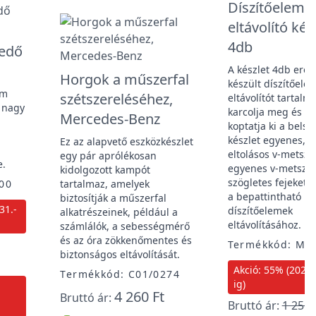
Díszítőelem
eltávolító kés
4db
zedő
A készlet 4db erős
Horgok a műszerfal
készült díszítőele
ám
szétszereléséhez,
eltávolítót tartal
: nagy
karcolja meg és n
Mercedes-Benz
koptatja ki a belső 
készlet egyenes, ék
Ez az alapvető eszközkészlet
eltolásos v-metsze
egy pár aprólékosan
e.
egyenes v-metszet
kidolgozott kampót
szögletes fejeket 
00
tartalmaz, amelyek
a bepattintható
biztosítják a műszerfal
31.-
díszítőelemek
alkatrészeinek, például a
eltávolításához.
számlálók, a sebességmérő
és az óra zökkenőmentes és
Termékkód: MG
biztonságos eltávolítását.
Akció: 55% (2026. 
Termékkód: C01/0274
ig)
4 260 Ft
Bruttó ár:
Bruttó ár:
1 256 