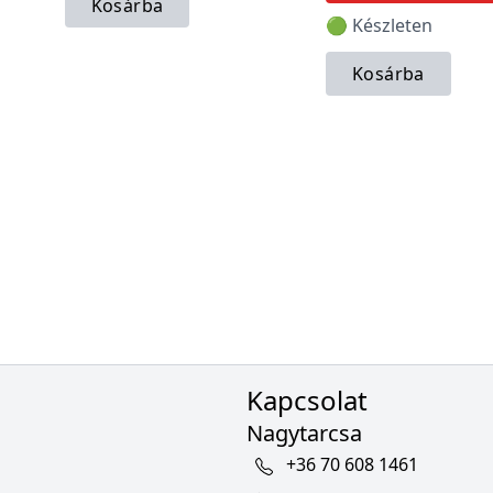
Kosárba
🟢 Készleten
Kosárba
Kapcsolat
Nagytarcsa
+36 70 608 1461