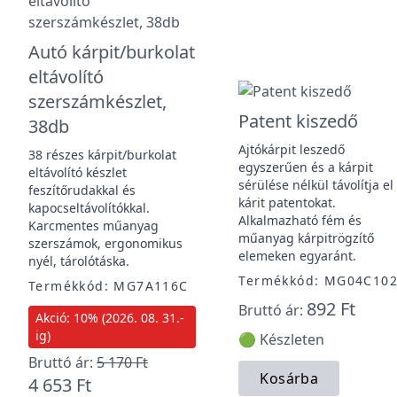
Autó kárpit/burkolat
eltávolító
szerszámkészlet,
Patent kiszedő
38db
Ajtókárpit leszedő
38 részes kárpit/burkolat
egyszerűen és a kárpit
eltávolító készlet
sérülése nélkül távolítja el
feszítőrudakkal és
kárit patentokat.
kapocseltávolítókkal.
Alkalmazható fém és
Karcmentes műanyag
műanyag kárpitrögzítő
szerszámok, ergonomikus
elemeken egyaránt.
nyél, tárolótáska.
Termékkód: MG04C10
Termékkód: MG7A116C
892 Ft
Bruttó ár:
Akció: 10% (2026. 08. 31.-
ig)
🟢 Készleten
Bruttó ár:
5 170 Ft
Kosárba
4 653 Ft