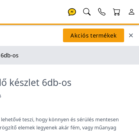
AI
Akciós termékek
 6db-os
dő készlet 6db-os
4
t lehetővé teszi, hogy könnyen és sérülés mentesen
it rögzítő elemek legyenek akár fém, vagy műanyag