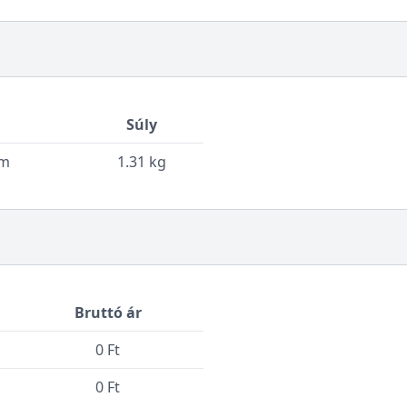
Súly
cm
1.31 kg
Bruttó ár
0 Ft
0 Ft