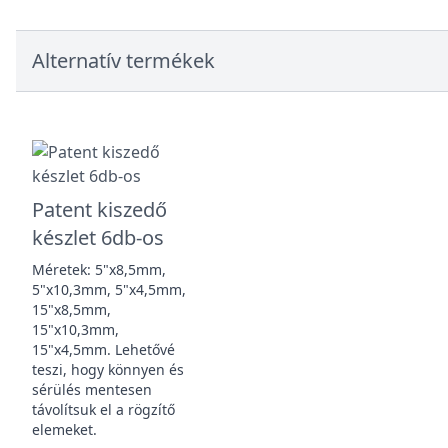
Alternatív termékek
Patent kiszedő
készlet 6db-os
Méretek: 5"x8,5mm,
5"x10,3mm, 5"x4,5mm,
15"x8,5mm,
15"x10,3mm,
15"x4,5mm. Lehetővé
teszi, hogy könnyen és
sérülés mentesen
távolítsuk el a rögzítő
elemeket.