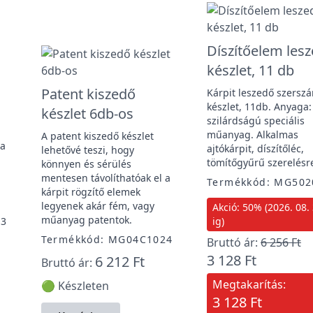
Díszítőelem les
készlet, 11 db
Patent kiszedő
Kárpit leszedő szersz
készlet, 11db. Anyaga
készlet 6db-os
szilárdságú speciális
műanyag. Alkalmas
A patent kiszedő készlet
 a
ajtókárpit, díszítőléc,
lehetővé teszi, hogy
tömítőgyűrű szerelésr
könnyen és sérülés
mentesen távolíthatóak el a
Termékkód: MG502
kárpit rögzítő elemek
legyenek akár fém, vagy
Akció: 50% (2026. 08. 
műanyag patentok.
23
ig)
Termékkód: MG04C1024
Bruttó ár:
6 256 Ft
3 128 Ft
6 212 Ft
Bruttó ár:
Megtakarítás:
🟢 Készleten
3 128 Ft