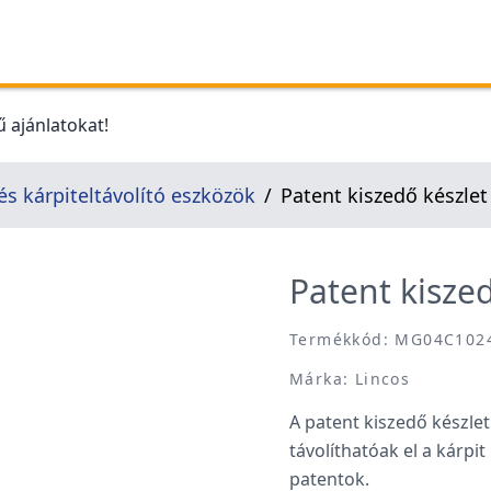
 ajánlatokat!
és kárpiteltávolító eszközök
Patent kiszedő készlet
Patent kisze
Termékkód: MG04C102
Márka: Lincos
A patent kiszedő készle
távolíthatóak el a kárp
patentok.