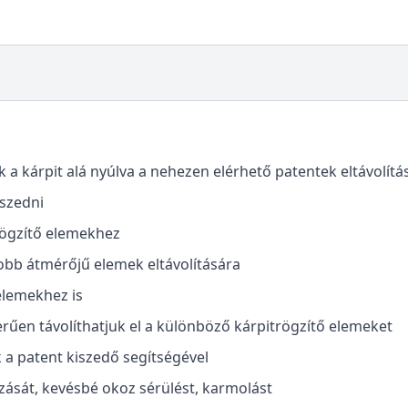
k a kárpit alá nyúlva a nehezen elérhető patentek eltávolít
 szedni
rögzítő elemekhez
yobb átmérőjű elemek eltávolítására
elemekhez is
rűen távolíthatjuk el a különböző kárpitrögzítő elemeket
a patent kiszedő segítségével
zását, kevésbé okoz sérülést, karmolást