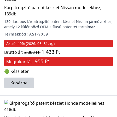
Kárpitrögzítő patent készlet Nissan modellekhez,
139db
139 darabos kárpitrögzítő patent készlet Nissan járművekhez,
amely 12 különböző OEM-stílusú patentet tartalmaz.
Termékkód: AST-9059
Akció: 40% (2026. 08. 31.-ig)
1 433 Ft
Bruttó ár:
2 388 Ft
955 Ft
Megtakarítás:
🟢 Készleten
Kosárba