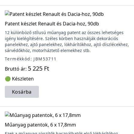
Patent készlet Renault és Dacia-hoz, 90db
12 különböző stílusú műanyag patent az összes lehetséges
igény kielégítésére. Széles körben használják dekorációs
panelekhez, ajtó panelekhez, lökhárítókhoz, ajtó díszlécekhez,
sárvédőkhöz, motorháztető elemekhez stb.
Termékkód: JBM53711
5 225 Ft
Bruttó ár:
🟢 Készleten
Kosárba
Műanyag patentok, 6 x 17,8mm
Ezek a műanyag rögzítők használhatók első lökhárítóhoz,