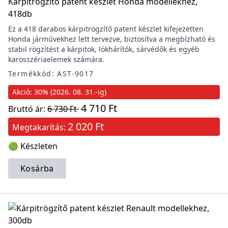
Kárpitrögzítő patent készlet Honda modellekhez,
418db
Ez a 418 darabos kárpitrögzítő patent készlet kifejezetten
Honda járművekhez lett tervezve, biztosítva a megbízható és
stabil rögzítést a kárpitok, lökhárítók, sárvédők és egyéb
karosszériaelemek számára.
Termékkód: AST-9017
Akció: 30% (2026. 08. 31.-ig)
4 710 Ft
Bruttó ár:
6 730 Ft
2 020 Ft
Megtakarítás:
🟢 Készleten
Kosárba