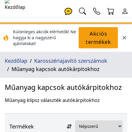
AI
Különleges akciók elérhetők! Ne
Akciós
hagyja ki a nagyszerű
termékek
ajánlatokat!
Kezdőlap
Karosszériajavító szerszámok
Műanyag kapcsok autókárpitokhoz
Műanyag kapcsok autókárpitokhoz
Műanyag klipsz választék autókárpitokhoz
Termékek