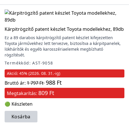
Kárpitrögzítő patent készlet Toyota modellekhez, 89db
Ez a 89 darabos kárpitrögzítő patent készlet kifejezetten
Toyota járművekhez lett tervezve, biztosítva a kárpitpanelek,
lökhárítók és egyéb karosszériaelemek megbízható
rögzítését.
Termékkód: AST-9058
Akció: 45% (2026. 08. 31.-ig)
988 Ft
Bruttó ár:
1 797 Ft
809 Ft
Megtakarítás:
🟢 Készleten
Kosárba