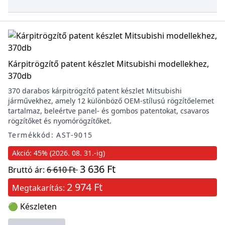
Kárpitrögzítő patent készlet Mitsubishi modellekhez,
370db
370 darabos kárpitrögzítő patent készlet Mitsubishi
járművekhez, amely 12 különböző OEM-stílusú rögzítőelemet
tartalmaz, beleértve panel- és gombos patentokat, csavaros
rögzítőket és nyomórögzítőket.
Termékkód: AST-9015
Akció: 45% (2026. 08. 31.-ig)
3 636 Ft
Bruttó ár:
6 610 Ft
2 974 Ft
Megtakarítás:
🟢 Készleten