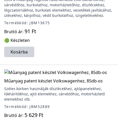
sárvédőhöz, burkolathoz, motorháztetőhöz, díszlécekhez,
légcsatornákhoz, burkolati elemekhez, vezetékek javításához,
ülésekhez, kárpithoz, védő burkolathoz, szigetelésekhez.
Termékkód: JBM13675
91 Ft
Bruttó ár:
🟢 Készleten
Kosárba
Műanyag patent készlet Volkswagenhez, 85db-os
Széles körben használják díszlécekhez, ajtópanelekhez,
lökhárítókhoz, ajtó elemekhez, sárvédőhöz, motorháztető
elemekhez stb.
Termékkód: JBM52889
5 629 Ft
Bruttó ár: