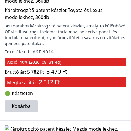
Kárpitrögzítő patent készlet Toyota és Lexus
modellekhez, 360db
360 darabos kárpitrögzítő patent készlet, amely 18 különböző
OEM-stílusú rögzítőelemet tartalmaz, beleértve panel- és
burkolati patentokat, nyomórögzítőket, csavaros rögzítőket és
gombos patentokat.
Termékkód: AST-9014
Akció: 40% (2026. 08. 31.-ig)
3 470 Ft
Bruttó ár:
5 782 Ft
2 312 Ft
Megtakarítás:
🟢 Készleten
Kosárba