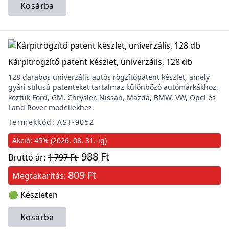
Kosárba
Kárpitrögzítő patent készlet, univerzális, 128 db
128 darabos univerzális autós rögzítőpatent készlet, amely
gyári stílusú patenteket tartalmaz különböző autómárkákhoz,
köztük Ford, GM, Chrysler, Nissan, Mazda, BMW, VW, Opel és
Land Rover modellekhez.
Termékkód: AST-9052
Akció: 45% (2026. 08. 31.-ig)
988 Ft
Bruttó ár:
1 797 Ft
809 Ft
Megtakarítás:
🟢 Készleten
Kosárba