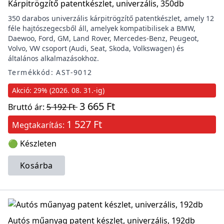
Kárpitrögzítő patentkészlet, univerzális, 350db
350 darabos univerzális kárpitrögzítő patentkészlet, amely 12
féle hajtószegecsből áll, amelyek kompatibilisek a BMW,
Daewoo, Ford, GM, Land Rover, Mercedes-Benz, Peugeot,
Volvo, VW csoport (Audi, Seat, Skoda, Volkswagen) és
általános alkalmazásokhoz.
Termékkód: AST-9012
Akció: 29% (2026. 08. 31.-ig)
3 665 Ft
Bruttó ár:
5 192 Ft
1 527 Ft
Megtakarítás:
🟢 Készleten
Kosárba
Autós műanyag patent készlet, univerzális, 192db