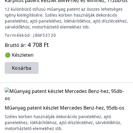
Kárpitos patent készlet BMW-hez és Minihez, 112db-os
12 különböző stílusú műanyag patent az összes lehetséges
igény kielégítésére. Széles körben használják dekorációs
panelekhez, ajtó panelekhez, lökhárítókhoz, ajtó díszlécekhez,
sárvédőkhöz, motorháztető elemekhez stb.
Termékkód: JBM53720
4 708 Ft
Bruttó ár:
🟢 Készleten
Kosárba
Műanyag patent készlet Mercedes Benz-hez, 95db-os
Széles körben használják dekorációs panelekhez, ajtó
panelekhez, lökhárítókhoz, ajtó díszlécekhez, sárvédőkhöz,
motorháztető elemekhez stb.