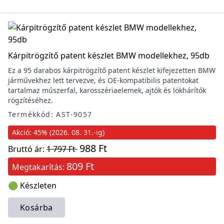
Kárpitrögzítő patent készlet BMW modellekhez, 95db
Ez a 95 darabos kárpitrögzítő patent készlet kifejezetten BMW
járművekhez lett tervezve, és OE-kompatibilis patentokat
tartalmaz műszerfal, karosszériaelemek, ajtók és lökhárítók
rögzítéséhez.
Termékkód: AST-9057
Akció: 45% (2026. 08. 31.-ig)
988 Ft
Bruttó ár:
1 797 Ft
809 Ft
Megtakarítás:
🟢 Készleten
Kosárba