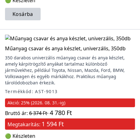
🟢 Készleten
Kosárba
Műanyag csavar és anya készlet, univerzális, 350db
350 darabos univerzális műanyag csavar és anya készlet,
amely kárpitrögzítő anyákat tartalmaz különböző
járművekhez, például Toyota, Nissan, Mazda, Ford, BMW,
Volkswagen és egyéb márkákhoz. Praktikus műanyag
tárolódobozban érkezik.
Termékkód: AST-9013
Akció: 25% (2026. 08. 31.-ig)
4 780 Ft
Bruttó ár:
6 374 Ft
1 594 Ft
Megtakarítás:
🟢 Készleten