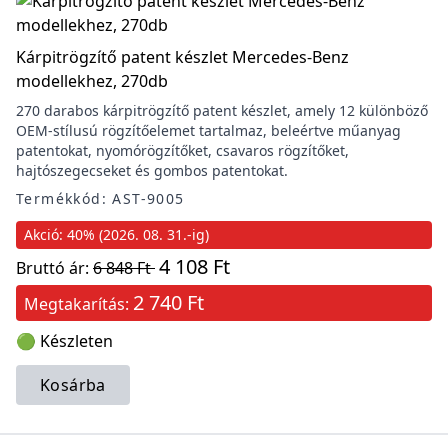
Kárpitrögzítő patent készlet Mercedes-Benz
modellekhez, 270db
270 darabos kárpitrögzítő patent készlet, amely 12 különböző
OEM-stílusú rögzítőelemet tartalmaz, beleértve műanyag
patentokat, nyomórögzítőket, csavaros rögzítőket,
hajtószegecseket és gombos patentokat.
Termékkód: AST-9005
Akció: 40% (2026. 08. 31.-ig)
4 108 Ft
Bruttó ár:
6 848 Ft
2 740 Ft
Megtakarítás:
🟢 Készleten
Kosárba