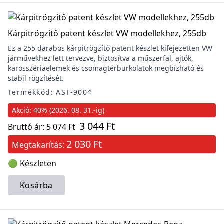
Kárpitrögzítő patent készlet VW modellekhez, 255db
Ez a 255 darabos kárpitrögzítő patent készlet kifejezetten VW
járművekhez lett tervezve, biztosítva a műszerfal, ajtók,
karosszériaelemek és csomagtérburkolatok megbízható és
stabil rögzítését.
Termékkód: AST-9004
Akció: 40% (2026. 08. 31.-ig)
3 044 Ft
Bruttó ár:
5 074 Ft
2 030 Ft
Megtakarítás:
🟢 Készleten
Kosárba