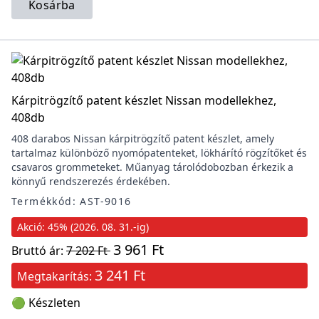
Kosárba
Kárpitrögzítő patent készlet Nissan modellekhez,
408db
408 darabos Nissan kárpitrögzítő patent készlet, amely
tartalmaz különböző nyomópatenteket, lökhárító rögzítőket és
csavaros grommeteket. Műanyag tárolódobozban érkezik a
könnyű rendszerezés érdekében.
Termékkód: AST-9016
Akció: 45% (2026. 08. 31.-ig)
3 961 Ft
Bruttó ár:
7 202 Ft
3 241 Ft
Megtakarítás:
🟢 Készleten