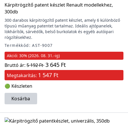
Kárpitrögzítő patent készlet Renault modellekhez,
300db
300 darabos kárpitrögzítő patent készlet, amely 6 különböző
típusú műanyag patentet tartalmaz. Ideális ajtópanelek,
lökhárítók, sárvédők, belső burkolatok és egyéb autóipari
rögzítésekhez.
Termékkód: AST-9007
Akció: 30% (2026. 08. 31.-ig)
3 645 Ft
Bruttó ár:
5 192 Ft
1 547 Ft
Megtakarítás:
🟢 Készleten
Kosárba