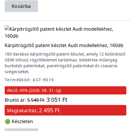
Kosárba
Kárpitrögzítő patent készlet Audi modellekhez, 160db
160 darabos kárpitrögzítő patent készlet, amely 12 különböző
OEM-stílusú rögzítőelemet tartalmaz, beleértve műanyag
burkolati patentokat, panelrögzítő patentokat és csavaros
szegecseket.
Termékkód: AST-9019
Akció: 45% (2026. 08. 31.-ig)
3 051 Ft
Bruttó ár:
5 546 Ft
2 495 Ft
Megtakarítás:
🟢 Készleten