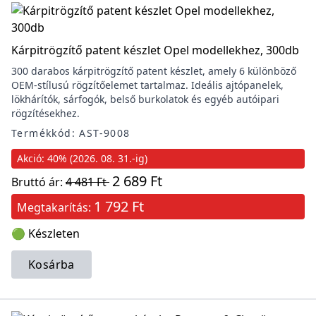
Kárpitrögzítő patent készlet Opel modellekhez, 300db
300 darabos kárpitrögzítő patent készlet, amely 6 különböző
OEM-stílusú rögzítőelemet tartalmaz. Ideális ajtópanelek,
lökhárítók, sárfogók, belső burkolatok és egyéb autóipari
rögzítésekhez.
Termékkód: AST-9008
Akció: 40% (2026. 08. 31.-ig)
2 689 Ft
Bruttó ár:
4 481 Ft
1 792 Ft
Megtakarítás:
🟢 Készleten
Kosárba