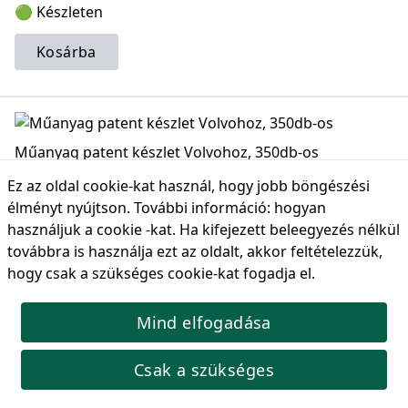
🟢 Készleten
Kosárba
Műanyag patent készlet Volvohoz, 350db-os
12 különböző stílusú műanyag szegecs az Ön igényeinek
Ez az oldal cookie-kat használ, hogy jobb böngészési
megfelelően. Széles körben használják dekoratív panelekhez,
élményt nyújtson. További információ:
hogyan
ajtópanelekhez, lökhárítókhoz, ajtókapcsos ütközőkhöz,
használjuk a cookie -kat
. Ha kifejezett beleegyezés nélkül
fröccsenésvédő konzolokhoz, motorháztetők cseréjéhez stb.
továbbra is használja ezt az oldalt, akkor feltételezzük,
Termékkód: JBM52901
hogy csak a szükséges cookie-kat fogadja el.
Akció: 55% (2026. 08. 31.-ig)
4 657 Ft
Mind elfogadása
Bruttó ár:
10 349 Ft
5 692 Ft
Megtakarítás:
Csak a szükséges
🟢 Készleten