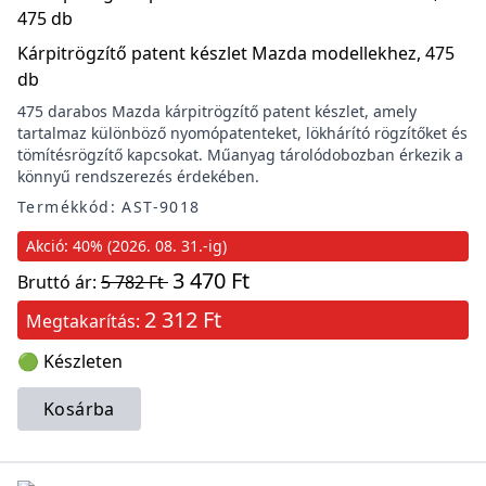
Kárpitrögzítő patent készlet Mazda modellekhez, 475
db
475 darabos Mazda kárpitrögzítő patent készlet, amely
tartalmaz különböző nyomópatenteket, lökhárító rögzítőket és
tömítésrögzítő kapcsokat. Műanyag tárolódobozban érkezik a
könnyű rendszerezés érdekében.
Termékkód: AST-9018
Akció: 40% (2026. 08. 31.-ig)
3 470 Ft
Bruttó ár:
5 782 Ft
2 312 Ft
Megtakarítás:
🟢 Készleten
Kosárba