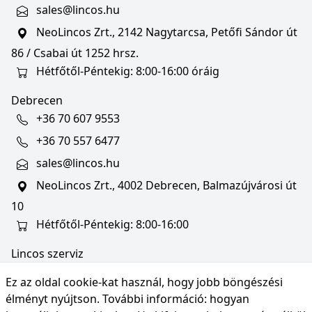
sales@lincos.hu
NeoLincos Zrt., 2142 Nagytarcsa, Petőfi Sándor út
86 / Csabai út 1252 hrsz.
Hétfőtől-Péntekig: 8:00-16:00 óráig
Debrecen
+36 70 607 9553
+36 70 557 6477
sales@lincos.hu
NeoLincos Zrt., 4002 Debrecen, Balmazújvárosi út
10
Hétfőtől-Péntekig: 8:00-16:00
Lincos szerviz
szerviz@lincos.hu
Ez az oldal cookie-kat használ, hogy jobb böngészési
NeoLincos Zrt., 4002 Debrecen, Balmazújvárosi út
élményt nyújtson. További információ:
hogyan