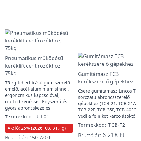
Pneumatikus működésű
keréklift centírozókhoz,
75kg
Gumitámasz TCB
kerékszerelő gépekhez
75 kg teherbírású gumiszerelő
emelő, acél-alumínium sínnel,
Csere gumitámasz Lincos TC
ergonomikus kapcsolóval,
sorozatú abroncsszerelő
olajköd kenéssel. Egyszerű és
gépekhez (TCB-21, TCB-21A,
gyors abroncskezelés.
TCB-22F, TCB-35F, TCB-40FCL).
Védi a felniket karcolásoktól.
Termékkód: U-L01
Termékkód: TCB-T2
Akció: 25% (2026. 08. 31.-ig)
6 218 Ft
Bruttó ár:
Bruttó ár:
150 720 Ft