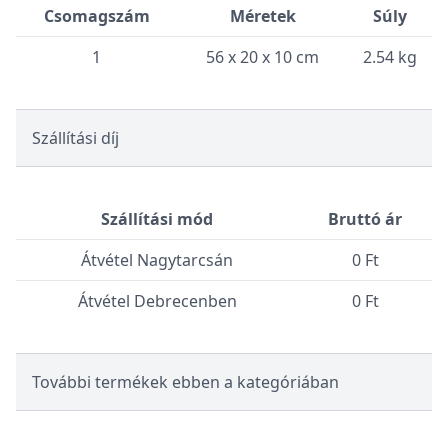
Csomagszám
Méretek
Súly
1
56 x 20 x 10 cm
2.54 kg
Szállítási díj
Szállítási mód
Bruttó ár
Átvétel Nagytarcsán
0 Ft
Átvétel Debrecenben
0 Ft
További termékek ebben a kategóriában