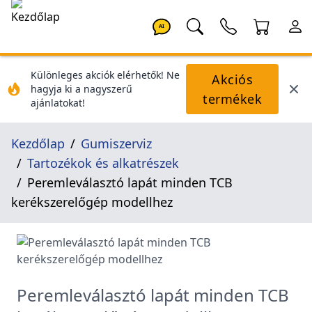
AI
Különleges akciók elérhetők! Ne
Akciós
hagyja ki a nagyszerű
termékek
ajánlatokat!
Kezdőlap
Gumiszerviz
Tartozékok és alkatrészek
Peremleválasztó lapát minden TCB
kerékszerelőgép modellhez
Peremleválasztó lapát minden TCB