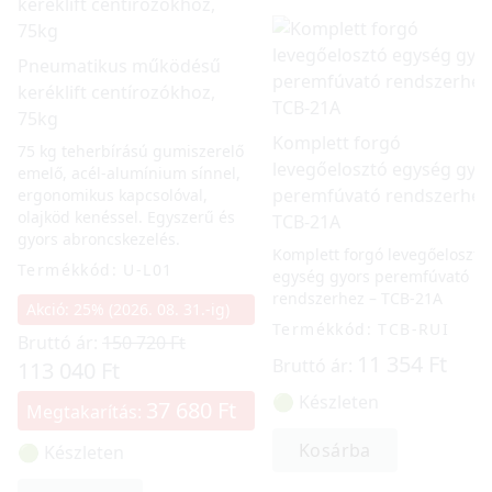
Pneumatikus működésű
keréklift centírozókhoz,
75kg
Komplett forgó
75 kg teherbírású gumiszerelő
levegőelosztó egység gyo
emelő, acél-alumínium sínnel,
peremfúvató rendszerhez
ergonomikus kapcsolóval,
olajköd kenéssel. Egyszerű és
TCB-21A
gyors abroncskezelés.
Komplett forgó levegőelosztó
Termékkód: U-L01
egység gyors peremfúvató
rendszerhez – TCB-21A
Akció: 25% (2026. 08. 31.-ig)
Termékkód: TCB-RUI
Bruttó ár:
150 720 Ft
11 354 Ft
Bruttó ár:
113 040 Ft
🟢 Készleten
37 680 Ft
Megtakarítás:
Kosárba
🟢 Készleten