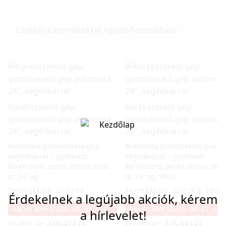
Ezekkel a termékekkel együtt használható
Kerékszerelő gép,
Kerékszerelő gép,
gumiszerelő gép automata
gumiszerelő gép automat
24", segédkarral
24", segédkarral
Automata gumiszerelő gép
Automata gumiszerelő gép
segédkarral – gyorsabb
segédkarral – gyorsabb
kerékcsere, peres abroncshoz
kerékcsere, peres abroncshoz
is. 24"-ig.
is. 24"-ig, 380V.
Termékkód: U-226A
Termékkód: U-226A 380V
Érdekelnek a legújabb akciók, kérem
Akció: 30% (2026. 08. 31.-ig)
Akció: 30% (2026. 08. 31.-ig)
a hírlevelet!
Bruttó ár:
718 477 Ft
Bruttó ár:
725 611 Ft