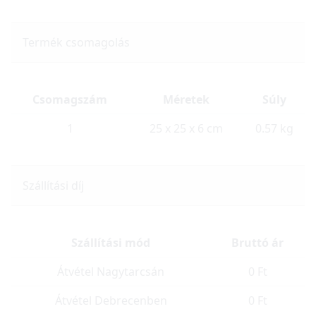
Termék csomagolás
Csomagszám
Méretek
Súly
1
25 x 25 x 6 cm
0.57 kg
Szállítási díj
Szállítási mód
Bruttó ár
Átvétel Nagytarcsán
0 Ft
Átvétel Debrecenben
0 Ft