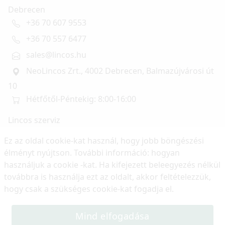
Debrecen
+36 70 607 9553
+36 70 557 6477
sales@lincos.hu
NeoLincos Zrt., 4002 Debrecen, Balmazújvárosi út
10
Hétfőtől-Péntekig: 8:00-16:00
Lincos szerviz
szerviz@lincos.hu
Ez az oldal cookie-kat használ, hogy jobb böngészési
NeoLincos Zrt., 4002 Debrecen, Balmazújvárosi út
élményt nyújtson. További információ:
hogyan
10
használjuk a cookie -kat
. Ha kifejezett beleegyezés nélkül
továbbra is használja ezt az oldalt, akkor feltételezzük,
Nyitvatartás: hétfő-péntek 8:00-16:00
hogy csak a szükséges cookie-kat fogadja el.
Mind elfogadása