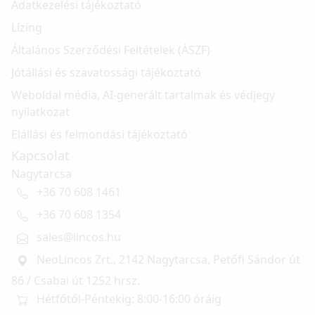
Adatkezelési tájékoztató
Lízing
Általános Szerződési Feltételek (ÁSZF)
Jótállási és szavatossági tájékoztató
Weboldal média, AI-generált tartalmak és védjegy
nyilatkozat
Elállási és felmondási tájékoztató
Kapcsolat
Nagytarcsa
+36 70 608 1461
+36 70 608 1354
sales@lincos.hu
NeoLincos Zrt., 2142 Nagytarcsa, Petőfi Sándor út
86 / Csabai út 1252 hrsz.
Hétfőtől-Péntekig: 8:00-16:00 óráig