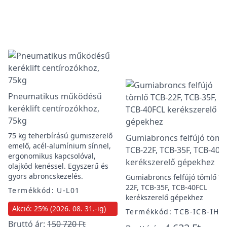
Pneumatikus működésű
keréklift centírozókhoz,
75kg
75 kg teherbírású gumiszerelő
Gumiabroncs felfújó töml
emelő, acél-alumínium sínnel,
TCB-22F, TCB-35F, TCB-40F
ergonomikus kapcsolóval,
kerékszerelő gépekhez
olajköd kenéssel. Egyszerű és
gyors abroncskezelés.
Gumiabroncs felfújó tömlő TC
22F, TCB-35F, TCB-40FCL
Termékkód: U-L01
kerékszerelő gépekhez
Akció: 25% (2026. 08. 31.-ig)
Termékkód: TCB-ICB-IH
Bruttó ár:
150 720 Ft