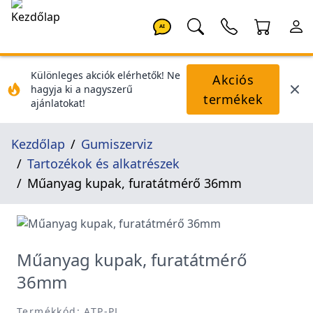
AI
Különleges akciók elérhetők! Ne
Akciós
hagyja ki a nagyszerű
termékek
ajánlatokat!
Kezdőlap
Gumiszerviz
Tartozékok és alkatrészek
Műanyag kupak, furatátmérő 36mm
Műanyag kupak, furatátmérő
36mm
Termékkód: ATP-PL