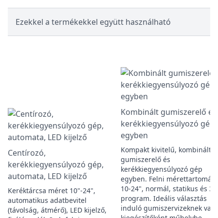
Ezekkel a termékekkel együtt használható
Kombinált gumiszerelő és
kerékkiegyensúlyozó gép,
egyben
Kompakt kivitelű, kombinált
Centírozó,
gumiszerelő és
kerékkiegyensúlyozó gép,
kerékkiegyensúlyozó gép
automata, LED kijelző
egyben. Felni mérettartomány
10-24", normál, statikus és 3 
Keréktárcsa méret 10"-24",
program. Ideális választás
automatikus adatbevitel
induló gumiszervizeknek vag
(távolság, átmérő), LED kijelző,
kiegészítőként műhelybe.