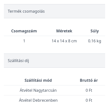
Termék csomagolás
Csomagszám
Méretek
Súly
1
14 x 14 x 8 cm
0.16 kg
Szállítási díj
Szállítási mód
Bruttó ár
Átvétel Nagytarcsán
0 Ft
Átvétel Debrecenben
0 Ft