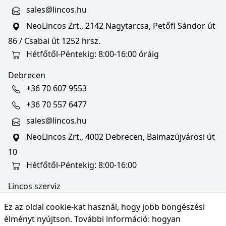
sales@lincos.hu
NeoLincos Zrt., 2142 Nagytarcsa, Petőfi Sándor út
86 / Csabai út 1252 hrsz.
Hétfőtől-Péntekig: 8:00-16:00 óráig
Debrecen
+36 70 607 9553
+36 70 557 6477
sales@lincos.hu
NeoLincos Zrt., 4002 Debrecen, Balmazújvárosi út
10
Hétfőtől-Péntekig: 8:00-16:00
Lincos szerviz
szerviz@lincos.hu
Ez az oldal cookie-kat használ, hogy jobb böngészési
NeoLincos Zrt., 4002 Debrecen, Balmazújvárosi út
élményt nyújtson. További információ:
hogyan