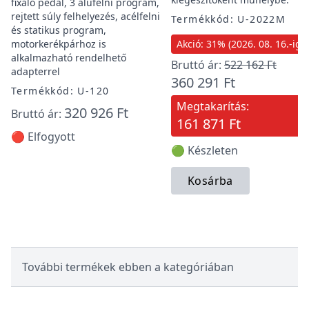
fixáló pedál, 3 alufelni program,
rejtett súly felhelyezés, acélfelni
Termékkód: U-2022M
és statikus program,
motorkerékpárhoz is
Akció: 31% (2026. 08. 16.-ig)
alkalmazható rendelhető
Bruttó ár:
522 162 Ft
adapterrel
360 291 Ft
Termékkód: U-120
Megtakarítás:
320 926 Ft
Bruttó ár:
161 871 Ft
🔴 Elfogyott
🟢 Készleten
Kosárba
További termékek ebben a kategóriában