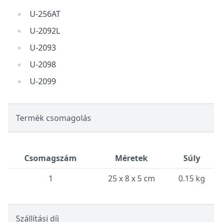
U-256AT
U-2092L
U-2093
U-2098
U-2099
Termék csomagolás
Csomagszám
Méretek
Súly
1
25 x 8 x 5 cm
0.15 kg
Szállítási díj