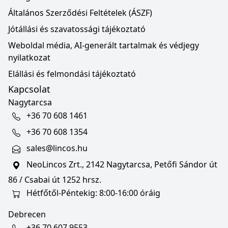
Általános Szerződési Feltételek (ÁSZF)
Jótállási és szavatossági tájékoztató
Weboldal média, AI-generált tartalmak és védjegy
nyilatkozat
Elállási és felmondási tájékoztató
Kapcsolat
Nagytarcsa
+36 70 608 1461
+36 70 608 1354
sales@lincos.hu
NeoLincos Zrt., 2142 Nagytarcsa, Petőfi Sándor út
86 / Csabai út 1252 hrsz.
Hétfőtől-Péntekig: 8:00-16:00 óráig
Debrecen
+36 70 607 9553