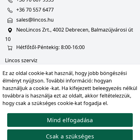
+36 70 557 6477
sales@lincos.hu
NeoLincos Zrt., 4002 Debrecen, Balmazújvárosi út
10
Hétfőtől-Péntekig: 8:00-16:00
Lincos szerviz
szerviz@lincos.hu
Ez az oldal cookie-kat használ, hogy jobb böngészési
NeoLincos Zrt., 4002 Debrecen, Balmazújvárosi út
élményt nyújtson. További információ:
hogyan
10
használjuk a cookie -kat
. Ha kifejezett beleegyezés nélkül
továbbra is használja ezt az oldalt, akkor feltételezzük,
Nyitvatartás: hétfő-péntek 8:00-16:00
hogy csak a szükséges cookie-kat fogadja el.
Mind elfogadása
© Copyright 2026 NeoLincos Zrt., minden jog
fenntartva.
Csak a szükséges