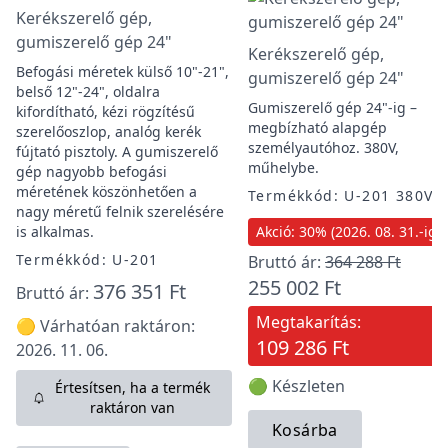
Kerékszerelő gép,
gumiszerelő gép 24"
Kerékszerelő gép,
Befogási méretek külső 10"-21",
gumiszerelő gép 24"
belső 12"-24", oldalra
Gumiszerelő gép 24"-ig –
kifordítható, kézi rögzítésű
megbízható alapgép
szerelőoszlop, analóg kerék
személyautóhoz. 380V,
fújtató pisztoly. A gumiszerelő
műhelybe.
gép nagyobb befogási
méretének köszönhetően a
Termékkód: U-201 380V
nagy méretű felnik szerelésére
is alkalmas.
Akció: 30% (2026. 08. 31.-ig)
Termékkód: U-201
Bruttó ár:
364 288 Ft
255 002 Ft
376 351 Ft
Bruttó ár:
Megtakarítás:
🟡 Várhatóan raktáron:
109 286 Ft
2026. 11. 06.
🟢 Készleten
Értesítsen, ha a termék
raktáron van
Kosárba