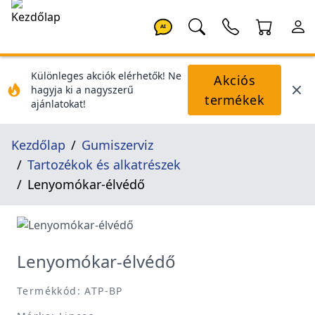
AI
Különleges akciók elérhetők! Ne
Akciós
hagyja ki a nagyszerű
termékek
ajánlatokat!
Kezdőlap
Gumiszerviz
Tartozékok és alkatrészek
Lenyomókar-élvédő
Lenyomókar-élvédő
Termékkód: ATP-BP