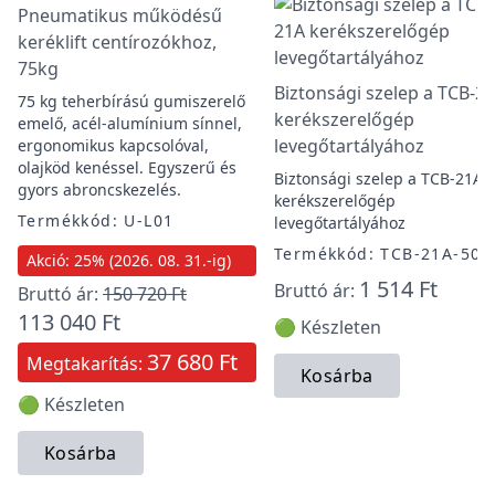
Pneumatikus működésű
keréklift centírozókhoz,
75kg
Biztonsági szelep a TCB-2
75 kg teherbírású gumiszerelő
kerékszerelőgép
emelő, acél-alumínium sínnel,
levegőtartályához
ergonomikus kapcsolóval,
olajköd kenéssel. Egyszerű és
Biztonsági szelep a TCB-21A
gyors abroncskezelés.
kerékszerelőgép
Termékkód: U-L01
levegőtartályához
Termékkód: TCB-21A-50
Akció: 25% (2026. 08. 31.-ig)
1 514 Ft
Bruttó ár:
Bruttó ár:
150 720 Ft
113 040 Ft
🟢 Készleten
37 680 Ft
Megtakarítás:
Kosárba
🟢 Készleten
Kosárba