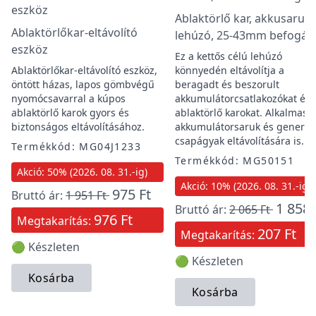
Ablaktörlő kar, akkusaru
Ablaktörlőkar-eltávolító
lehúzó, 25-43mm befogás
eszköz
Ez a kettős célú lehúzó
Ablaktörlőkar-eltávolító eszköz,
könnyedén eltávolítja a
öntött házas, lapos gömbvégű
beragadt és beszorult
nyomócsavarral a kúpos
akkumulátorcsatlakozókat és 
ablaktörlő karok gyors és
ablaktörlő karokat. Alkalmas
biztonságos eltávolításához.
akkumulátorsaruk és generát
csapágyak eltávolítására is.
Termékkód: MG04J1233
Termékkód: MG50151
Akció: 50% (2026. 08. 31.-ig)
Akció: 10% (2026. 08. 31.-ig)
975 Ft
Bruttó ár:
1 951 Ft
1 858 
Bruttó ár:
2 065 Ft
976 Ft
Megtakarítás:
207 Ft
Megtakarítás:
🟢 Készleten
🟢 Készleten
Kosárba
Kosárba