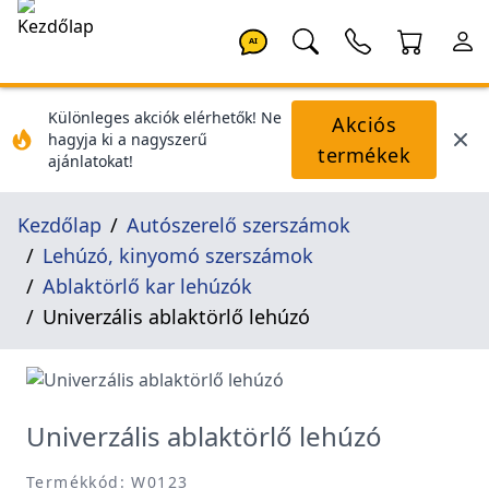
AI
Különleges akciók elérhetők! Ne
Akciós
hagyja ki a nagyszerű
termékek
ajánlatokat!
Kezdőlap
Autószerelő szerszámok
Lehúzó, kinyomó szerszámok
Ablaktörlő kar lehúzók
Univerzális ablaktörlő lehúzó
Univerzális ablaktörlő lehúzó
Termékkód: W0123