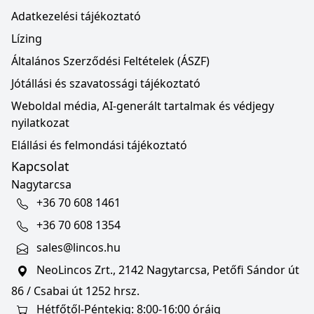
Adatkezelési tájékoztató
Lízing
Általános Szerződési Feltételek (ÁSZF)
Jótállási és szavatossági tájékoztató
Weboldal média, AI-generált tartalmak és védjegy
nyilatkozat
Elállási és felmondási tájékoztató
Kapcsolat
Nagytarcsa
+36 70 608 1461
+36 70 608 1354
sales@lincos.hu
NeoLincos Zrt., 2142 Nagytarcsa, Petőfi Sándor út
86 / Csabai út 1252 hrsz.
Hétfőtől-Péntekig: 8:00-16:00 óráig