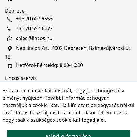
Debrecen
+36 70 607 9553
+36 70 557 6477
sales@lincos.hu
NeoLincos Zrt., 4002 Debrecen, Balmazújvárosi út
10
Hétfőtől-Péntekig: 8:00-16:00
Lincos szerviz
szerviz@lincos.hu
Ez az oldal cookie-kat használ, hogy jobb böngészési
NeoLincos Zrt., 4002 Debrecen, Balmazújvárosi út
élményt nyújtson. További információ:
hogyan
10
használjuk a cookie -kat
. Ha kifejezett beleegyezés nélkül
továbbra is használja ezt az oldalt, akkor feltételezzük,
Nyitvatartás: hétfő-péntek 8:00-16:00
hogy csak a szükséges cookie-kat fogadja el.
Mind elfogadása