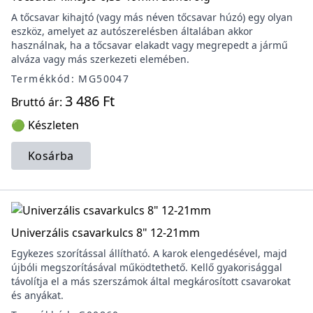
A tőcsavar kihajtó (vagy más néven tőcsavar húzó) egy olyan
eszköz, amelyet az autószerelésben általában akkor
használnak, ha a tőcsavar elakadt vagy megrepedt a jármű
alváza vagy más szerkezeti elemében.
Termékkód: MG50047
3 486 Ft
Bruttó ár:
🟢 Készleten
Kosárba
Univerzális csavarkulcs 8" 12-21mm
Egykezes szorítással állítható. A karok elengedésével, majd
újbóli megszorításával működtethető. Kellő gyakorisággal
távolítja el a más szerszámok által megkárosított csavarokat
és anyákat.