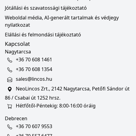
Jótállási és szavatossági tájékoztató
Weboldal média, AI-generált tartalmak és védjegy
nyilatkozat
Elállási és felmondási tájékoztató
Kapcsolat
Nagytarcsa
+36 70 608 1461
+36 70 608 1354
sales@lincos.hu
NeoLincos Zrt., 2142 Nagytarcsa, Petőfi Sándor út
86 / Csabai út 1252 hrsz.
Hétfőtől-Péntekig: 8:00-16:00 óráig
Debrecen
+36 70 607 9553