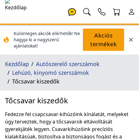
AI
Különleges akciók elérhetők! Ne
Akciós
hagyja ki a nagyszerű
termékek
ajánlatokat!
Kezdőlap
Autószerelő szerszámok
Lehúzó, kinyomó szerszámok
Tőcsavar kiszedők
Tőcsavar kiszedők
Fedezze fel csapcsavar-kihúzóink kínálatát, melyeket
úgy terveztek, hogy a tőcsavarok eltávolítását
gyerekjáték legyen. Csavarkihúzóink precíziós
kialakításúak, biztosítva a biztonságos fogást és a