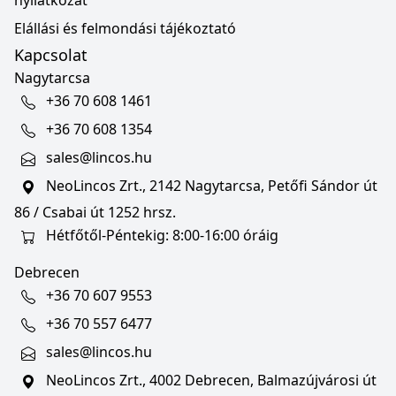
nyilatkozat
Elállási és felmondási tájékoztató
Kapcsolat
Nagytarcsa
+36 70 608 1461
+36 70 608 1354
sales@lincos.hu
NeoLincos Zrt., 2142 Nagytarcsa, Petőfi Sándor út
86 / Csabai út 1252 hrsz.
Hétfőtől-Péntekig: 8:00-16:00 óráig
Debrecen
+36 70 607 9553
+36 70 557 6477
sales@lincos.hu
NeoLincos Zrt., 4002 Debrecen, Balmazújvárosi út