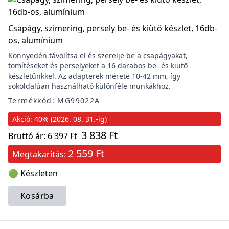
Csapágy, szimering, persely be- és kiütő készlet, 16db-
os, alumínium
Könnyedén távolítsa el és szerelje be a csapágyakat,
tömítéseket és perselyeket a 16 darabos be- és kiütő
készletünkkel. Az adapterek mérete 10-42 mm, így
sokoldalúan használható különféle munkákhoz.
Termékkód: MG99022A
Akció: 40% (2026. 08. 31.-ig)
3 838 Ft
Bruttó ár:
6 397 Ft
2 559 Ft
Megtakarítás:
🟢 Készleten
Kosárba