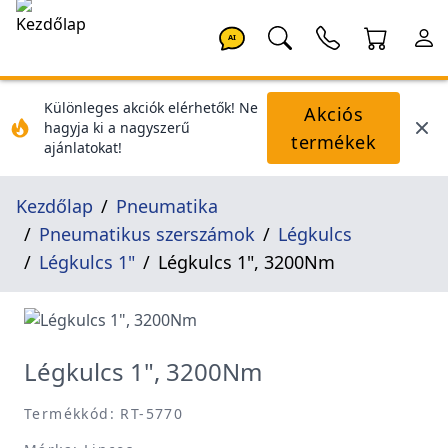
AI
Különleges akciók elérhetők! Ne
Akciós
hagyja ki a nagyszerű
termékek
ajánlatokat!
Kezdőlap
Pneumatika
Pneumatikus szerszámok
Légkulcs
Légkulcs 1"
Légkulcs 1", 3200Nm
Légkulcs 1", 3200Nm
Termékkód: RT-5770