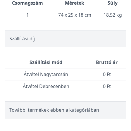
Csomagszám
Méretek
Súly
1
74 x 25 x 18 cm
18.52 kg
Szállítási díj
Szállítási mód
Bruttó ár
Átvétel Nagytarcsán
0 Ft
Átvétel Debrecenben
0 Ft
További termékek ebben a kategóriában