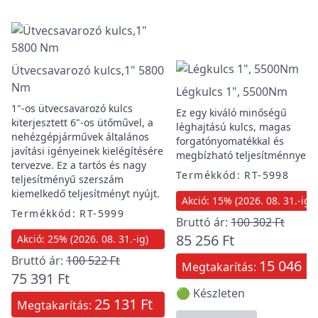
Ütvecsavarozó kulcs,1" 5800
Nm
Légkulcs 1", 5500Nm
1"-os ütvecsavarozó kulcs
Ez egy kiváló minőségű
kiterjesztett 6"-os ütőművel, a
léghajtású kulcs, magas
nehézgépjárművek általános
forgatónyomatékkal és
javítási igényeinek kielégítésére
megbízható teljesítménnyel.
tervezve. Ez a tartós és nagy
Termékkód: RT-5998
teljesítményű szerszám
kiemelkedő teljesítményt nyújt.
Akció: 15% (2026. 08. 31.-ig)
Termékkód: RT-5999
Bruttó ár:
100 302 Ft
85 256 Ft
Akció: 25% (2026. 08. 31.-ig)
Bruttó ár:
100 522 Ft
15 046 Ft
Megtakarítás:
75 391 Ft
🟢 Készleten
25 131 Ft
Megtakarítás: