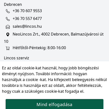
Debrecen
+36 70 607 9553
+36 70 557 6477
sales@lincos.hu
NeoLincos Zrt., 4002 Debrecen, Balmazújvárosi út
10
Hétfőtől-Péntekig: 8:00-16:00
Lincos szerviz
szerviz@lincos.hu
Ez az oldal cookie-kat használ, hogy jobb böngészési
NeoLincos Zrt., 4002 Debrecen, Balmazújvárosi út
élményt nyújtson. További információ:
hogyan
10
használjuk a cookie -kat
. Ha kifejezett beleegyezés nélkül
továbbra is használja ezt az oldalt, akkor feltételezzük,
Nyitvatartás: hétfő-péntek 8:00-16:00
hogy csak a szükséges cookie-kat fogadja el.
Mind elfogadása