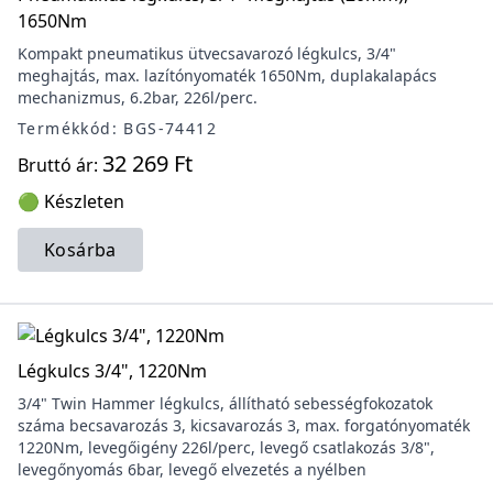
1650Nm
Kompakt pneumatikus ütvecsavarozó légkulcs, 3/4"
meghajtás, max. lazítónyomaték 1650Nm, duplakalapács
mechanizmus, 6.2bar, 226l/perc.
Termékkód: BGS-74412
32 269 Ft
Bruttó ár:
🟢 Készleten
Kosárba
Légkulcs 3/4", 1220Nm
3/4" Twin Hammer légkulcs, állítható sebességfokozatok
száma becsavarozás 3, kicsavarozás 3, max. forgatónyomaték
1220Nm, levegőigény 226l/perc, levegő csatlakozás 3/8",
levegőnyomás 6bar, levegő elvezetés a nyélben