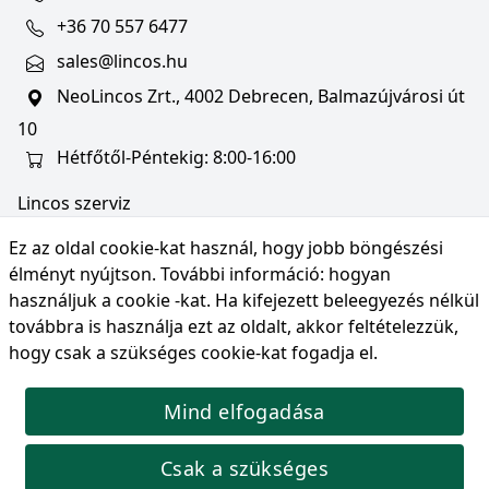
+36 70 557 6477
sales@lincos.hu
NeoLincos Zrt., 4002 Debrecen, Balmazújvárosi út
10
Hétfőtől-Péntekig: 8:00-16:00
Lincos szerviz
szerviz@lincos.hu
Ez az oldal cookie-kat használ, hogy jobb böngészési
NeoLincos Zrt., 4002 Debrecen, Balmazújvárosi út
élményt nyújtson. További információ:
hogyan
10
használjuk a cookie -kat
. Ha kifejezett beleegyezés nélkül
továbbra is használja ezt az oldalt, akkor feltételezzük,
Nyitvatartás: hétfő-péntek 8:00-16:00
hogy csak a szükséges cookie-kat fogadja el.
Mind elfogadása
© Copyright 2026 NeoLincos Zrt., minden jog
fenntartva.
Csak a szükséges