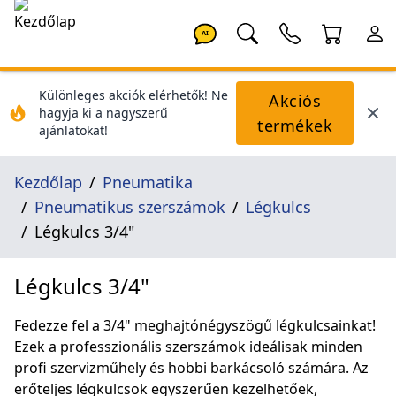
AI
Különleges akciók elérhetők! Ne
Akciós
hagyja ki a nagyszerű
termékek
ajánlatokat!
Kezdőlap
Pneumatika
Pneumatikus szerszámok
Légkulcs
Légkulcs 3/4"
Légkulcs 3/4"
Fedezze fel a 3/4" meghajtónégyszögű légkulcsainkat!
Ezek a professzionális szerszámok ideálisak minden
profi szervizműhely és hobbi barkácsoló számára. Az
erőteljes légkulcsok egyszerűen kezelhetőek,