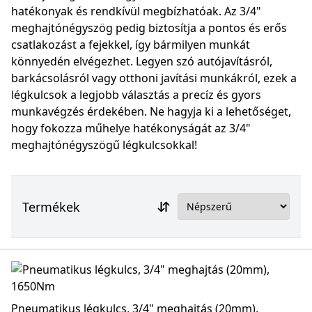
hatékonyak és rendkívül megbízhatóak. Az 3/4"
meghajtónégyszög pedig biztosítja a pontos és erős
csatlakozást a fejekkel, így bármilyen munkát
könnyedén elvégezhet. Legyen szó autójavításról,
barkácsolásról vagy otthoni javítási munkákról, ezek a
légkulcsok a legjobb választás a precíz és gyors
munkavégzés érdekében. Ne hagyja ki a lehetőséget,
hogy fokozza műhelye hatékonyságát az 3/4"
meghajtónégyszögű légkulcsokkal!
Termékek
Pneumatikus légkulcs, 3/4" meghajtás (20mm),