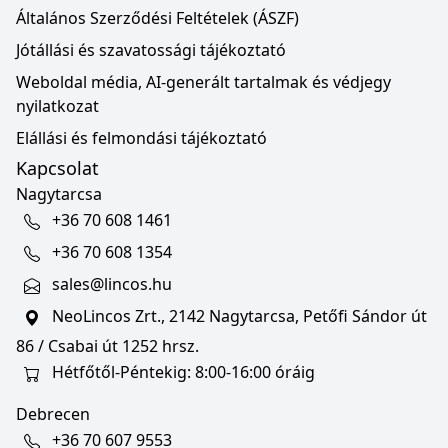
Általános Szerződési Feltételek (ÁSZF)
Jótállási és szavatossági tájékoztató
Weboldal média, AI-generált tartalmak és védjegy
nyilatkozat
Elállási és felmondási tájékoztató
Kapcsolat
Nagytarcsa
+36 70 608 1461
+36 70 608 1354
sales@lincos.hu
NeoLincos Zrt., 2142 Nagytarcsa, Petőfi Sándor út
86 / Csabai út 1252 hrsz.
Hétfőtől-Péntekig: 8:00-16:00 óráig
Debrecen
+36 70 607 9553