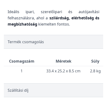
Ideális ipari, szerelőipari és autójavítási
felhasználásra, ahol a
szilárdság, elérhetőség és
megbízhatóság
kiemelten fontos.
Termék csomagolás
Csomagszám
Méretek
Súly
1
33.4 x 25.2 x 8.5 cm
2.8 kg
Szállítási díj