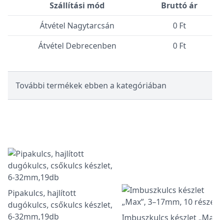
Szállítási mód
Bruttó ár
Átvétel Nagytarcsán
0 Ft
Átvétel Debrecenben
0 Ft
További termékek ebben a kategóriában
Pipakulcs, hajlított
dugókulcs, csőkulcs készlet,
6-32mm,19db
Imbuszkulcs készlet „Max”