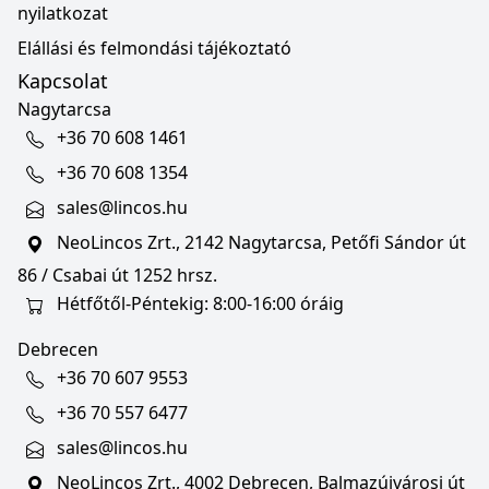
nyilatkozat
Elállási és felmondási tájékoztató
Kapcsolat
Nagytarcsa
+36 70 608 1461
+36 70 608 1354
sales@lincos.hu
NeoLincos Zrt., 2142 Nagytarcsa, Petőfi Sándor út
86 / Csabai út 1252 hrsz.
Hétfőtől-Péntekig: 8:00-16:00 óráig
Debrecen
+36 70 607 9553
+36 70 557 6477
sales@lincos.hu
NeoLincos Zrt., 4002 Debrecen, Balmazújvárosi út