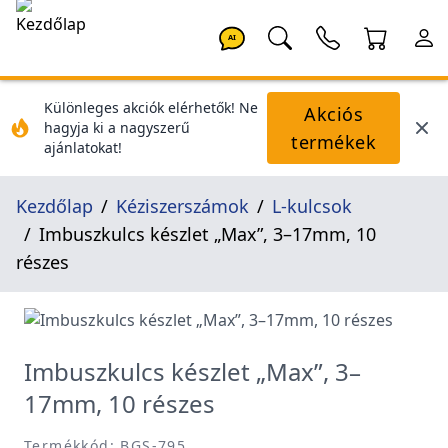
AI
Különleges akciók elérhetők! Ne
Akciós
hagyja ki a nagyszerű
termékek
ajánlatokat!
Kezdőlap
Kéziszerszámok
L-kulcsok
Imbuszkulcs készlet „Max”, 3–17mm, 10
részes
Imbuszkulcs készlet „Max”, 3–
17mm, 10 részes
Termékkód: BGS-795