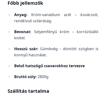
Főbb jellemzők
Anyag:
Króm-vanádium acél – kovácsolt,
rendkívüli szilárdság.
Bevonat:
Selyemfényű króm – korrózióálló
kivitel.
Hosszú szár:
Gömbvég – döntött szögben is
könnyű használat.
Belső hatszögű csavarokhoz tervezve
Bruttó súly:
2800g
Szállítás tartalma