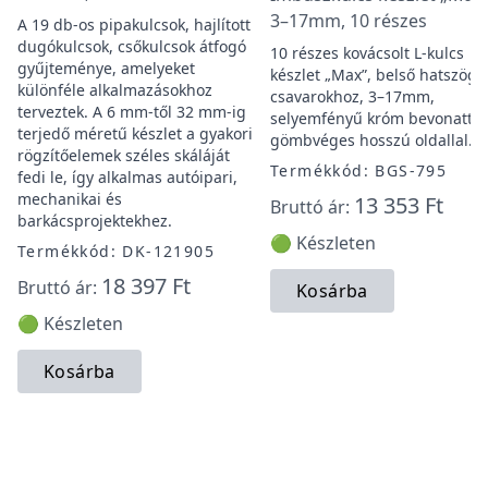
3–17mm, 10 részes
A 19 db-os pipakulcsok, hajlított
dugókulcsok, csőkulcsok átfogó
10 részes kovácsolt L-kulcs
gyűjteménye, amelyeket
készlet „Max”, belső hatszögű
különféle alkalmazásokhoz
csavarokhoz, 3–17mm,
terveztek. A 6 mm-től 32 mm-ig
selyemfényű króm bevonattal
terjedő méretű készlet a gyakori
gömbvéges hosszú oldallal.
rögzítőelemek széles skáláját
Termékkód: BGS-795
fedi le, így alkalmas autóipari,
mechanikai és
13 353 Ft
Bruttó ár:
barkácsprojektekhez.
🟢 Készleten
Termékkód: DK-121905
18 397 Ft
Bruttó ár:
Kosárba
🟢 Készleten
Kosárba