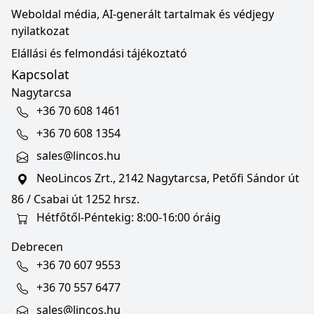
Weboldal média, AI-generált tartalmak és védjegy
nyilatkozat
Elállási és felmondási tájékoztató
Kapcsolat
Nagytarcsa
+36 70 608 1461
+36 70 608 1354
sales@lincos.hu
NeoLincos Zrt., 2142 Nagytarcsa, Petőfi Sándor út
86 / Csabai út 1252 hrsz.
Hétfőtől-Péntekig: 8:00-16:00 óráig
Debrecen
+36 70 607 9553
+36 70 557 6477
sales@lincos.hu