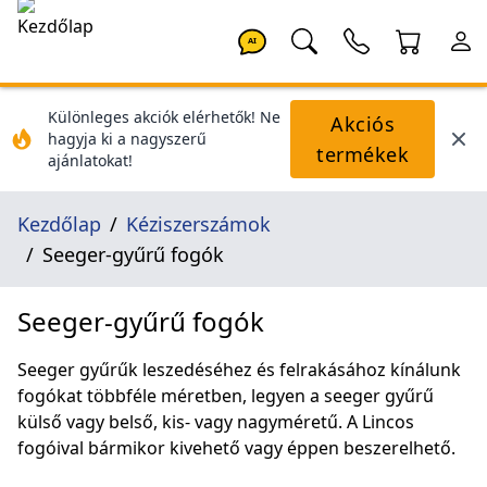
AI
Különleges akciók elérhetők! Ne
Akciós
hagyja ki a nagyszerű
termékek
ajánlatokat!
Kezdőlap
Kéziszerszámok
Seeger-gyűrű fogók
Seeger-gyűrű fogók
Seeger gyűrűk leszedéséhez és felrakásához kínálunk
fogókat többféle méretben, legyen a seeger gyűrű
külső vagy belső, kis- vagy nagyméretű. A Lincos
fogóival bármikor kivehető vagy éppen beszerelhető.