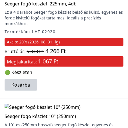
Seeger fogó készlet, 225mm, 4db
Ez a 4 darabos Seeger fogó készlet belső és külső, egyenes és
ferde kivitelű fogókat tartalmaz, ideális a precíziós
munkákhoz.
Termékkód: LHT-02020
Akció: 20% (2026. 08. 31.-ig)
4 266 Ft
Bruttó ár:
5 333 Ft
1 067 Ft
Megtakarítás:
🟢 Készleten
Kosárba
Seeger fogó készlet 10" (250mm)
A 10"-es (250mm hosszú) seeger fogó készlet egyenes és