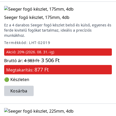
Seeger fogó készlet, 175mm, 4db
Ez a 4 darabos Seeger fogó készlet belső és külső, egyenes és
ferde kivitelű fogókat tartalmaz, ideális a precíziós
munkákhoz.
Termékkód: LHT-02019
Akció: 20% (2026. 08. 31.-ig)
3 506 Ft
Bruttó ár:
4 383 Ft
877 Ft
Megtakarítás:
🟢 Készleten
Kosárba