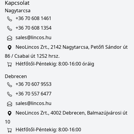
Kapcsolat
Nagytarcsa
+36 70 608 1461
+36 70 608 1354
sales@lincos.hu
NeoLincos Zrt., 2142 Nagytarcsa, Petőfi Sándor út
86 / Csabai út 1252 hrsz.
Hétfőtől-Péntekig: 8:00-16:00 óráig
Debrecen
+36 70 607 9553
+36 70 557 6477
sales@lincos.hu
NeoLincos Zrt., 4002 Debrecen, Balmazújvárosi út
10
Hétfőtől-Péntekig: 8:00-16:00