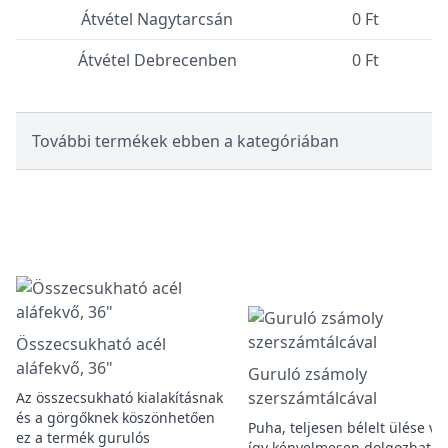
Átvétel Nagytarcsán
0 Ft
Átvétel Debrecenben
0 Ft
További termékek ebben a kategóriában
Összecsukható acél
aláfekvő, 36"
Guruló zsámoly
szerszámtálcával
Az összecsukható kialakításnak
és a görgőknek köszönhetően
Puha, teljesen bélelt ülése va
ez a termék gurulós
így kényelmesen dolgozhat