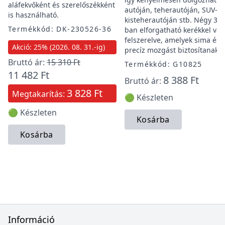
aláfekvőként és szerelőszékként
autóján, teherautóján, SUV-já
is használható.
kisteherautóján stb. Négy 360
Termékkód: DK-230526-36
ban elforgatható kerékkel van
felszerelve, amelyek sima és
Akció: 25% (2026. 08. 31.-ig)
precíz mozgást biztosítanak.
Bruttó ár:
15 310 Ft
Termékkód: G10825
11 482 Ft
8 388 Ft
Bruttó ár:
3 828 Ft
Megtakarítás:
🟢 Készleten
🟢 Készleten
Kosárba
Kosárba
Információ