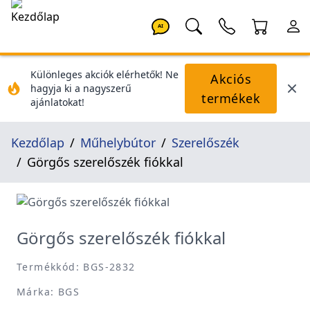
AI
Különleges akciók elérhetők! Ne
Akciós
hagyja ki a nagyszerű
termékek
ajánlatokat!
Kezdőlap
Műhelybútor
Szerelőszék
Görgős szerelőszék fiókkal
Görgős szerelőszék fiókkal
Termékkód: BGS-2832
Márka: BGS