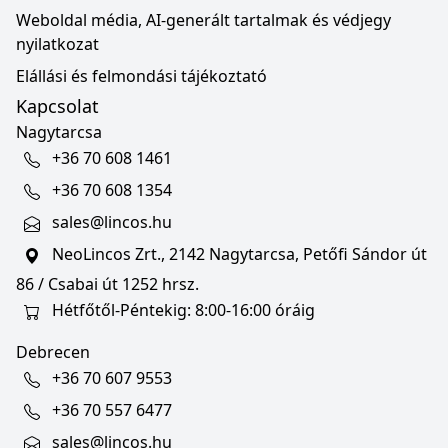
Weboldal média, AI-generált tartalmak és védjegy
nyilatkozat
Elállási és felmondási tájékoztató
Kapcsolat
Nagytarcsa
+36 70 608 1461
+36 70 608 1354
sales@lincos.hu
NeoLincos Zrt., 2142 Nagytarcsa, Petőfi Sándor út
86 / Csabai út 1252 hrsz.
Hétfőtől-Péntekig: 8:00-16:00 óráig
Debrecen
+36 70 607 9553
+36 70 557 6477
sales@lincos.hu