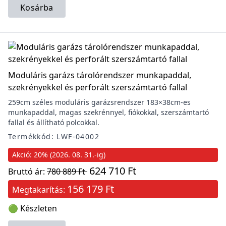
Kosárba
Moduláris garázs tárolórendszer munkapaddal,
szekrényekkel és perforált szerszámtartó fallal
259cm széles moduláris garázsrendszer 183×38cm-es
munkapaddal, magas szekrénnyel, fiókokkal, szerszámtartó
fallal és állítható polcokkal.
Termékkód: LWF-04002
Akció: 20% (2026. 08. 31.-ig)
624 710 Ft
Bruttó ár:
780 889 Ft
156 179 Ft
Megtakarítás:
🟢 Készleten