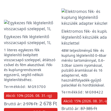
Elektromos fék- és kuplun
Egykezes fék légtelenítő
légtelenítő készülék adapt
visszacsapó szeleppel, 1L
készlettel
1 literes egykezes fék
48W teljesítményű fék- és
légtelenítő beépített
kuplung légtelenítő 0–6bar
visszacsapó szeleppel, átlátszó
mérési tartománnyal, 0.6–
csővel és fém akasztóval. Fék-
3.0bar üzemi nyomással,
és kuplungrendszerek
pulzáló áramlással és 16
egyszerű, segítő nélküli
adapterrel, 4db
légtelenítéséhez.
használtfolyadék-gyűjtő
palackkal és hordtáskával.
Termékkód: MG93700
Termékkód: MG98422
Akció: 10% (2026. 08. 31.-ig)
Akció: 15% (2026. 08. 31.-ig)
2 678 Ft
Bruttó ár:
2 976 Ft
Bruttó ár:
87 385 Ft