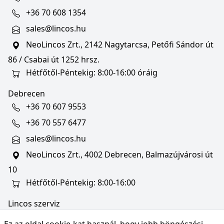
+36 70 608 1354
sales@lincos.hu
NeoLincos Zrt., 2142 Nagytarcsa, Petőfi Sándor út
86 / Csabai út 1252 hrsz.
Hétfőtől-Péntekig: 8:00-16:00 óráig
Debrecen
+36 70 607 9553
+36 70 557 6477
sales@lincos.hu
NeoLincos Zrt., 4002 Debrecen, Balmazújvárosi út
10
Hétfőtől-Péntekig: 8:00-16:00
Lincos szerviz
szerviz@lincos.hu