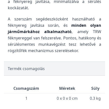
a féknyereg javítása, minimalizálva a sérülés
kockázatát.
A szerszám segédeszközként használható a
féknyereg javítása során, és
minden olyan
járműmárkához alkalmazható
, amely TRW
féknyereggel van felszerelve. Pontos, hatékony és
sérülésmentes munkavégzést tesz lehetővé a
rögzítőfék mechanizmus szerelésekor.
Termék csomagolás
Csomagszám
Méretek
Súly
1
0 x 0 x 0 cm
0.3 kg