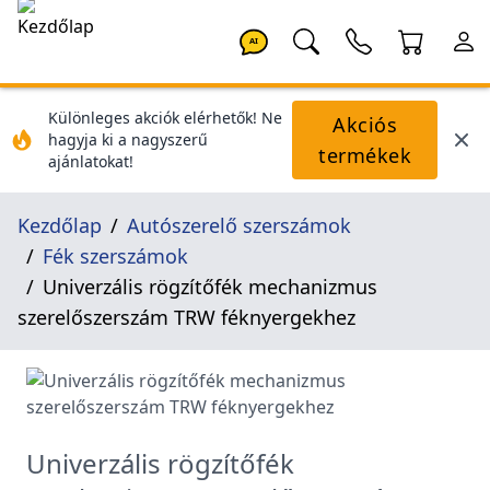
AI
Különleges akciók elérhetők! Ne
Akciós
hagyja ki a nagyszerű
termékek
ajánlatokat!
Kezdőlap
Autószerelő szerszámok
Fék szerszámok
Univerzális rögzítőfék mechanizmus
szerelőszerszám TRW féknyergekhez
Univerzális rögzítőfék