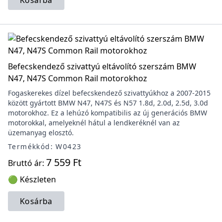
Kosárba
Befecskendező szivattyú eltávolító szerszám BMW
N47, N47S Common Rail motorokhoz
Fogaskerekes dízel befecskendező szivattyúkhoz a 2007-2015
között gyártott BMW N47, N47S és N57 1.8d, 2.0d, 2.5d, 3.0d
motorokhoz. Ez a lehúzó kompatibilis az új generációs BMW
motorokkal, amelyeknél hátul a lendkeréknél van az
üzemanyag elosztó.
Termékkód: W0423
7 559 Ft
Bruttó ár:
🟢 Készleten
Kosárba