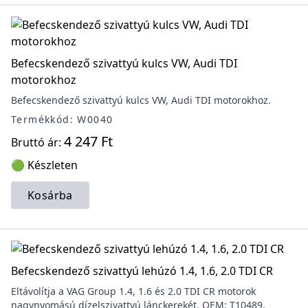
Befecskendező szivattyú kulcs VW, Audi TDI
motorokhoz
Befecskendező szivattyú kulcs VW, Audi TDI motorokhoz.
Termékkód: W0040
4 247 Ft
Bruttó ár:
🟢 Készleten
Kosárba
Befecskendező szivattyú lehúzó 1.4, 1.6, 2.0 TDI CR
Eltávolítja a VAG Group 1.4, 1.6 és 2.0 TDI CR motorok
nagynyomású dízelszivattyú lánckerekét. OEM: T10489.