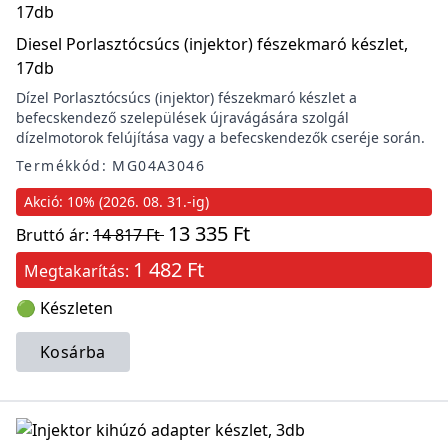
Diesel Porlasztócsúcs (injektor) fészekmaró készlet,
17db
Dízel Porlasztócsúcs (injektor) fészekmaró készlet a
befecskendező szelepülések újravágására szolgál
dízelmotorok felújítása vagy a befecskendezők cseréje során.
Termékkód: MG04A3046
Akció: 10% (2026. 08. 31.-ig)
13 335 Ft
Bruttó ár:
14 817 Ft
1 482 Ft
Megtakarítás:
🟢 Készleten
Kosárba