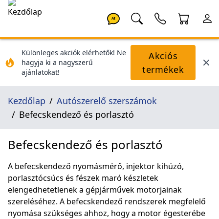
AI
Különleges akciók elérhetők! Ne
Akciós
hagyja ki a nagyszerű
termékek
ajánlatokat!
Kezdőlap
Autószerelő szerszámok
Befecskendező és porlasztó
Befecskendező és porlasztó
A befecskendező nyomásmérő, injektor kihúzó,
porlasztócsúcs és fészek maró készletek
elengedhetetlenek a gépjárművek motorjainak
szereléséhez. A befecskendező rendszerek megfelelő
nyomása szükséges ahhoz, hogy a motor égesterébe