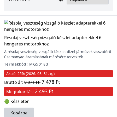
Résolaj veszteség vizsgáló készlet adapterekkel 6
hengeres motorokhoz
A résolaj veszteség vizsgáló készlet dízel járművek visszatérő
üzemanyag áramlásának mérésére tervezték.
Termékkód: MG50183
Akció: 25% (2026. 08. 31.-ig)
7 478 Ft
Bruttó ár:
9 971 Ft
2 493 Ft
Megtakarítás:
🟢 Készleten
Kosárba