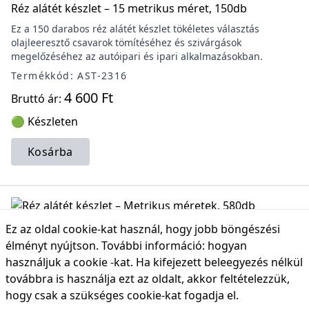
Réz alátét készlet – 15 metrikus méret, 150db
Ez a 150 darabos réz alátét készlet tökéletes választás
olajleeresztő csavarok tömítéséhez és szivárgások
megelőzéséhez az autóipari és ipari alkalmazásokban.
Termékkód: AST-2316
4 600 Ft
Bruttó ár:
🟢 Készleten
Kosárba
Réz alátét készlet – Metrikus méretek, 580db
Ez az oldal cookie-kat használ, hogy jobb böngészési
élményt nyújtson. További információ:
hogyan
Ez az 580 darabos réz alátét készlet ideális tömítési
használjuk a cookie -kat
. Ha kifejezett beleegyezés nélkül
feladatokhoz az autóiparban, vízvezeték-szerelésben és ipari
berendezésekben.
továbbra is használja ezt az oldalt, akkor feltételezzük,
hogy csak a szükséges cookie-kat fogadja el.
Termékkód: AST-2325