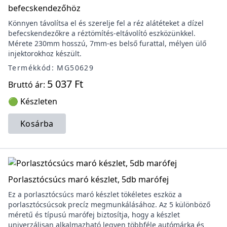
befecskendezőhöz
Könnyen távolítsa el és szerelje fel a réz alátéteket a dízel
befecskendezőkre a réztömítés-eltávolító eszközünkkel.
Mérete 230mm hosszú, 7mm-es belső furattal, mélyen ülő
injektorokhoz készült.
Termékkód: MG50629
5 037 Ft
Bruttó ár:
🟢 Készleten
Kosárba
Porlasztócsúcs maró készlet, 5db marófej
Ez a porlasztócsúcs maró készlet tökéletes eszköz a
porlasztócsúcsok precíz megmunkálásához. Az 5 különböző
méretű és típusú marófej biztosítja, hogy a készlet
univerzálisan alkalmazható legyen többféle autómárka és