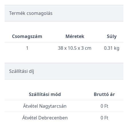
Termék csomagolás
Csomagszám
Méretek
Súly
1
38 x 10.5 x 3 cm
0.31 kg
Szállítási díj
Szállítási mód
Bruttó ár
Átvétel Nagytarcsán
0 Ft
Átvétel Debrecenben
0 Ft