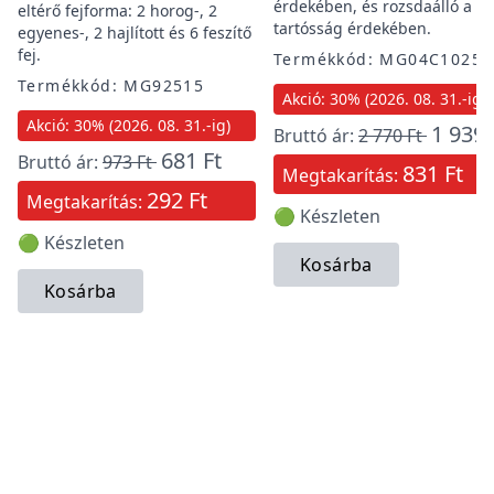
érdekében, és rozsdaálló a
eltérő fejforma: 2 horog-, 2
tartósság érdekében.
egyenes-, 2 hajlított és 6 feszítő
fej.
Termékkód: MG04C1025
Termékkód: MG92515
Akció: 30% (2026. 08. 31.-ig)
Akció: 30% (2026. 08. 31.-ig)
1 939 
Bruttó ár:
2 770 Ft
681 Ft
Bruttó ár:
973 Ft
831 Ft
Megtakarítás:
292 Ft
Megtakarítás:
🟢 Készleten
🟢 Készleten
Kosárba
Kosárba