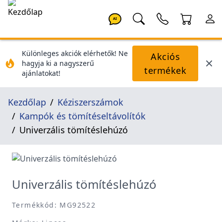
AI
Különleges akciók elérhetők! Ne
Akciós
hagyja ki a nagyszerű
termékek
ajánlatokat!
Kezdőlap
Kéziszerszámok
Kampók és tömítéseltávolítók
Univerzális tömítéslehúzó
Univerzális tömítéslehúzó
Termékkód: MG92522