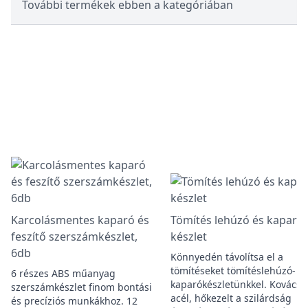
További termékek ebben a kategóriában
Karcolásmentes kaparó és
Tömítés lehúzó és kaparó
feszítő szerszámkészlet,
készlet
6db
Könnyedén távolítsa el a
tömítéseket tömítéslehúzó- é
6 részes ABS műanyag
kaparókészletünkkel. Kovácso
szerszámkészlet finom bontási
acél, hőkezelt a szilárdság
és precíziós munkákhoz. 12