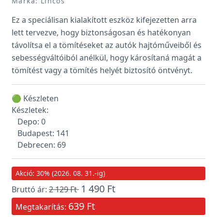
Márka: Lincos
Ez a speciálisan kialakított eszköz kifejezetten arra
lett tervezve, hogy biztonságosan és hatékonyan
távolítsa el a tömítéseket az autók hajtóműveiből és
sebességváltóiból anélkül, hogy károsítaná magát a
tömítést vagy a tömítés helyét biztosító öntvényt.
🟢 Készleten
Készletek:
Depo: 0
Budapest: 141
Debrecen: 69
Akció: 30% (2026. 08. 31.-ig)
1 490 Ft
Bruttó ár:
2 129 Ft
639 Ft
Megtakarítás: