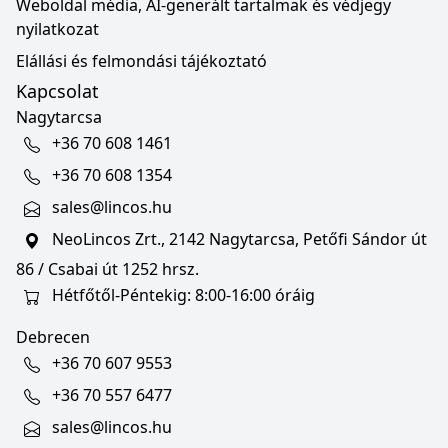
Weboldal média, AI-generált tartalmak és védjegy
nyilatkozat
Elállási és felmondási tájékoztató
Kapcsolat
Nagytarcsa
+36 70 608 1461
+36 70 608 1354
sales@lincos.hu
NeoLincos Zrt., 2142 Nagytarcsa, Petőfi Sándor út
86 / Csabai út 1252 hrsz.
Hétfőtől-Péntekig: 8:00-16:00 óráig
Debrecen
+36 70 607 9553
+36 70 557 6477
sales@lincos.hu