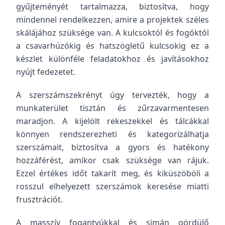
gyűjteményét tartalmazza, biztosítva, hogy
mindennel rendelkezzen, amire a projektek széles
skálájához szüksége van. A kulcsoktól és fogóktól
a csavarhúzókig és hatszögletű kulcsokig ez a
készlet különféle feladatokhoz és javításokhoz
nyújt fedezetet.
A szerszámszekrényt úgy tervezték, hogy a
munkaterület tisztán és zűrzavarmentesen
maradjon. A kijelölt rekeszekkel és tálcákkal
könnyen rendszerezheti és kategorizálhatja
szerszámait, biztosítva a gyors és hatékony
hozzáférést, amikor csak szüksége van rájuk.
Ezzel értékes időt takarít meg, és kiküszöböli a
rosszul elhelyezett szerszámok keresése miatti
frusztrációt.
A masszív fogantyúkkal és simán gördülő