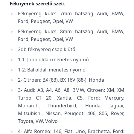
Féknyerek szerelő szett
Féknyereg kulcs 7mm hatszög Audi, BMW,
Ford, Peugeot, Opel, VW
Féknyereg kulcs 8mm hatszög Audi, BMW,
Ford, Peugeot, Opel, VW
2db féknyereg csap kiütő
1-1: Jobb oldali menetes nyomó
1-2: Bal oldali menetes nyomó
2- Citroen: BX (83), BX 16V (88-), Honda
3- Audi: A3, A4, A6, A8, BMW, Citroen: XM, XM
Turbo CT 20, Xantia, C5, Ford: Mercury,
Monarch, Thunderbird, Honda, Jaguar,
Mitsubishi, Nissan, Peugeot: 406, 806, Rover,
Toyota, VW, Volvo
4- Alfa Romeo: 146, Fiat: Uno, Brachetta, Ford: