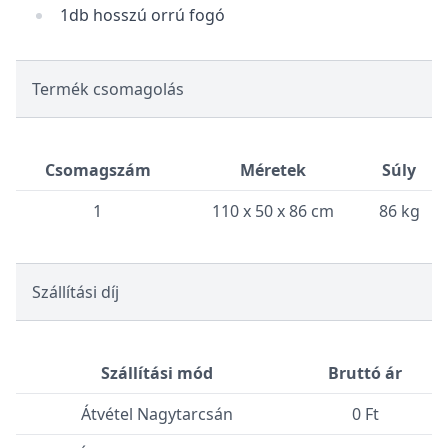
1db hosszú orrú fogó
Termék csomagolás
Csomagszám
Méretek
Súly
1
110 x 50 x 86 cm
86 kg
Szállítási díj
Szállítási mód
Bruttó ár
Átvétel Nagytarcsán
0 Ft