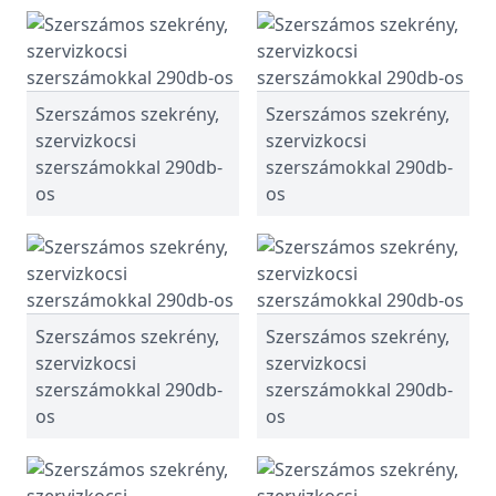
Szerszámos szekrény,
Szerszámos szekrény,
szervizkocsi
szervizkocsi
szerszámokkal 290db-
szerszámokkal 290db-
os
os
Szerszámos szekrény,
Szerszámos szekrény,
szervizkocsi
szervizkocsi
szerszámokkal 290db-
szerszámokkal 290db-
os
os