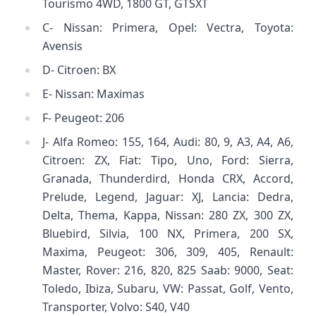
Tourismo 4WD, 1800 GT, GTSXT
C- Nissan: Primera, Opel: Vectra, Toyota:
Avensis
D- Citroen: BX
E- Nissan: Maximas
F- Peugeot: 206
J- Alfa Romeo: 155, 164, Audi: 80, 9, A3, A4, A6,
Citroen: ZX, Fiat: Tipo, Uno, Ford: Sierra,
Granada, Thunderdird, Honda CRX, Accord,
Prelude, Legend, Jaguar: XJ, Lancia: Dedra,
Delta, Thema, Kappa, Nissan: 280 ZX, 300 ZX,
Bluebird, Silvia, 100 NX, Primera, 200 SX,
Maxima, Peugeot: 306, 309, 405, Renault:
Master, Rover: 216, 820, 825 Saab: 9000, Seat:
Toledo, Ibiza, Subaru, VW: Passat, Golf, Vento,
Transporter, Volvo: S40, V40