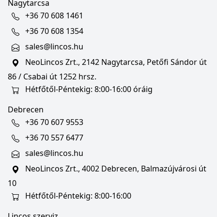
Nagytarcsa
+36 70 608 1461
+36 70 608 1354
sales@lincos.hu
NeoLincos Zrt., 2142 Nagytarcsa, Petőfi Sándor út
86 / Csabai út 1252 hrsz.
Hétfőtől-Péntekig: 8:00-16:00 óráig
Debrecen
+36 70 607 9553
+36 70 557 6477
sales@lincos.hu
NeoLincos Zrt., 4002 Debrecen, Balmazújvárosi út
10
Hétfőtől-Péntekig: 8:00-16:00
Lincos szerviz