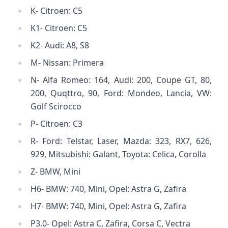
K- Citroen: C5
K1- Citroen: C5
K2- Audi: A8, S8
M- Nissan: Primera
N- Alfa Romeo: 164, Audi: 200, Coupe GT, 80,
200, Quqttro, 90, Ford: Mondeo, Lancia, VW:
Golf Scirocco
P- Citroen: C3
R- Ford: Telstar, Laser, Mazda: 323, RX7, 626,
929, Mitsubishi: Galant, Toyota: Celica, Corolla
Z- BMW, Mini
H6- BMW: 740, Mini, Opel: Astra G, Zafira
H7- BMW: 740, Mini, Opel: Astra G, Zafira
P3.0- Opel: Astra C, Zafira, Corsa C, Vectra