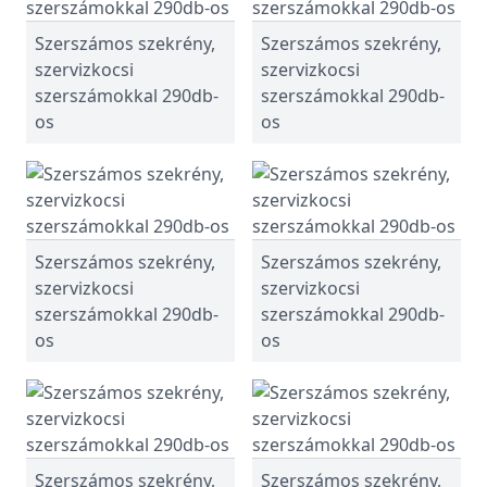
Szerszámos szekrény,
Szerszámos szekrény,
szervizkocsi
szervizkocsi
szerszámokkal 290db-
szerszámokkal 290db-
os
os
Szerszámos szekrény,
Szerszámos szekrény,
szervizkocsi
szervizkocsi
szerszámokkal 290db-
szerszámokkal 290db-
os
os
Szerszámos szekrény,
Szerszámos szekrény,