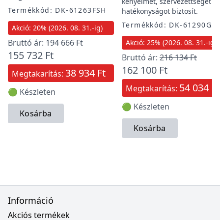
kényelmet, szervezettséget é
Termékkód: DK-61263FSH
hatékonyságot biztosít.
Termékkód: DK-61290GS
Akció: 20% (2026. 08. 31.-ig)
Bruttó ár:
194 666 Ft
Akció: 25% (2026. 08. 31.-ig)
155 732 Ft
Bruttó ár:
216 134 Ft
162 100 Ft
38 934 Ft
Megtakarítás:
54 034 Ft
Megtakarítás:
🟢 Készleten
🟢 Készleten
Kosárba
Kosárba
Információ
Akciós termékek