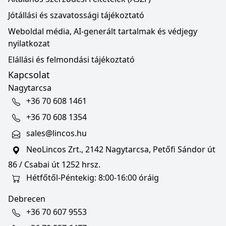
Jótállási és szavatossági tájékoztató
Weboldal média, AI-generált tartalmak és védjegy
nyilatkozat
Elállási és felmondási tájékoztató
Kapcsolat
Nagytarcsa
+36 70 608 1461
+36 70 608 1354
sales@lincos.hu
NeoLincos Zrt., 2142 Nagytarcsa, Petőfi Sándor út
86 / Csabai út 1252 hrsz.
Hétfőtől-Péntekig: 8:00-16:00 óráig
Debrecen
+36 70 607 9553