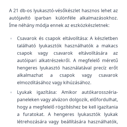
A 21 db-os lyukasztó-vésőkészlet hasznos lehet az
autójavító iparban különféle alkalmazásokhoz.
Íme néhány módja ennek az eszközkészletnek:
Csavarok és csapok eltávolítása: A készletben
található lyukasztók használhatók a makacs
csapok vagy csavarok eltávolítására az
autóipari alkatrészekről. A megfelelő méretű
hengeres lyukasztó használatával precíz erőt
alkalmazhat a csapok vagy csavarok
elmozdításához vagy kihúzásához.
Lyukak igazítása: Amikor autókarosszéria-
paneleken vagy alvázon dolgozik, előfordulhat,
hogy a megfelelő rögzítéshez be kell igazítania
a furatokat. A hengeres lyukasztók lyukak
létrehozására vagy beállítására használhatók,