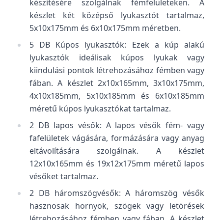
készítésére szolgálnak fémfelületeken. A
készlet két középső lyukasztót tartalmaz,
5x10x175mm és 6x10x175mm méretben.
5 DB Kúpos lyukasztók: Ezek a kúp alakú
lyukasztók ideálisak kúpos lyukak vagy
kiindulási pontok létrehozásához fémben vagy
fában. A készlet 2x10x165mm, 3x10x175mm,
4x10x185mm, 5x10x185mm és 6x10x185mm
méretű kúpos lyukasztókat tartalmaz.
2 DB lapos vésők: A lapos vésők fém- vagy
fafelületek vágására, formázására vagy anyag
eltávolítására szolgálnak. A készlet
12x10x165mm és 19x12x175mm méretű lapos
vésőket tartalmaz.
2 DB háromszögvésők: A háromszög vésők
hasznosak hornyok, szögek vagy letörések
létrehozásához fémben vagy fában. A készlet