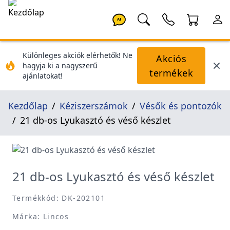
AI
Különleges akciók elérhetők! Ne
Akciós
hagyja ki a nagyszerű
termékek
ajánlatokat!
Kezdőlap
Kéziszerszámok
Vésők és pontozók
21 db-os Lyukasztó és véső készlet
21 db-os Lyukasztó és véső készlet
Termékkód: DK-202101
Márka: Lincos