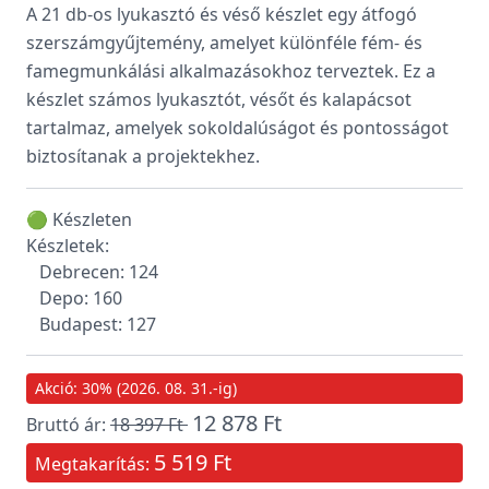
A 21 db-os lyukasztó és véső készlet egy átfogó
szerszámgyűjtemény, amelyet különféle fém- és
famegmunkálási alkalmazásokhoz terveztek. Ez a
készlet számos lyukasztót, vésőt és kalapácsot
tartalmaz, amelyek sokoldalúságot és pontosságot
biztosítanak a projektekhez.
🟢 Készleten
Készletek:
Debrecen: 124
Depo: 160
Budapest: 127
Akció: 30% (2026. 08. 31.-ig)
12 878 Ft
Bruttó ár:
18 397 Ft
5 519 Ft
Megtakarítás: