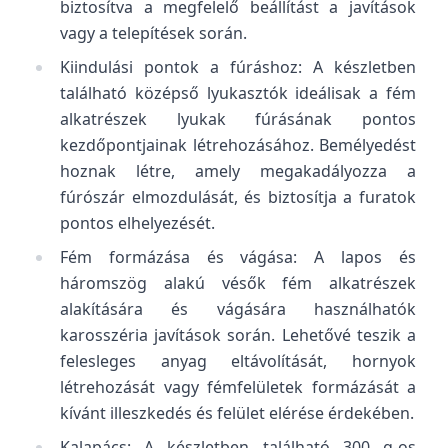
biztosítva a megfelelő beállítást a javítások
vagy a telepítések során.
Kiindulási pontok a fúráshoz: A készletben
található középső lyukasztók ideálisak a fém
alkatrészek lyukak fúrásának pontos
kezdőpontjainak létrehozásához. Bemélyedést
hoznak létre, amely megakadályozza a
fúrószár elmozdulását, és biztosítja a furatok
pontos elhelyezését.
Fém formázása és vágása: A lapos és
háromszög alakú vésők fém alkatrészek
alakítására és vágására használhatók
karosszéria javítások során. Lehetővé teszik a
felesleges anyag eltávolítását, hornyok
létrehozását vagy fémfelületek formázását a
kívánt illeszkedés és felület elérése érdekében.
Kalapács: A készletben található 300 g-os