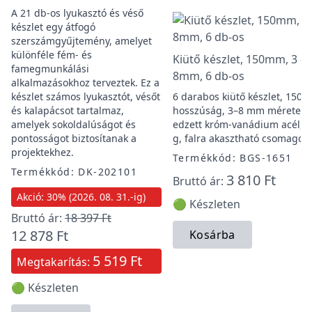
A 21 db-os lyukasztó és véső
készlet egy átfogó
szerszámgyűjtemény, amelyet
különféle fém- és
Kiütő készlet, 150mm, 3 -
famegmunkálási
8mm, 6 db-os
alkalmazásokhoz terveztek. Ez a
készlet számos lyukasztót, vésőt
6 darabos kiütő készlet, 150
és kalapácsot tartalmaz,
hosszúság, 3–8 mm méretek,
amelyek sokoldalúságot és
edzett króm-vanádium acél, 
pontosságot biztosítanak a
g, falra akasztható csomagolá
projektekhez.
Termékkód: BGS-1651
Termékkód: DK-202101
3 810 Ft
Bruttó ár:
Akció: 30% (2026. 08. 31.-ig)
🟢 Készleten
Bruttó ár:
18 397 Ft
12 878 Ft
Kosárba
5 519 Ft
Megtakarítás:
🟢 Készleten