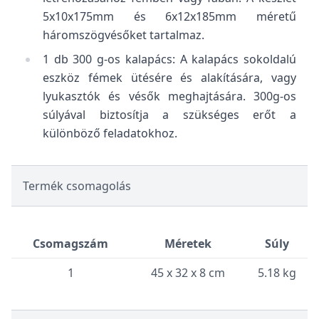
5x10x175mm és 6x12x185mm méretű
háromszögvésőket tartalmaz.
1 db 300 g-os kalapács: A kalapács sokoldalú
eszköz fémek ütésére és alakítására, vagy
lyukasztók és vésők meghajtására. 300g-os
súlyával biztosítja a szükséges erőt a
különböző feladatokhoz.
Termék csomagolás
Csomagszám
Méretek
Súly
1
45 x 32 x 8 cm
5.18 kg