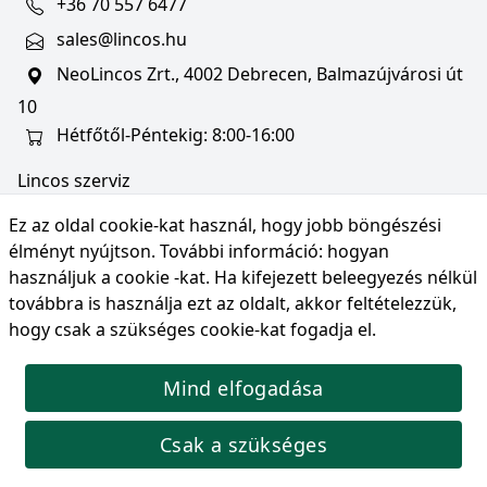
+36 70 557 6477
sales@lincos.hu
NeoLincos Zrt., 4002 Debrecen, Balmazújvárosi út
10
Hétfőtől-Péntekig: 8:00-16:00
Lincos szerviz
szerviz@lincos.hu
Ez az oldal cookie-kat használ, hogy jobb böngészési
NeoLincos Zrt., 4002 Debrecen, Balmazújvárosi út
élményt nyújtson. További információ:
hogyan
10
használjuk a cookie -kat
. Ha kifejezett beleegyezés nélkül
továbbra is használja ezt az oldalt, akkor feltételezzük,
Nyitvatartás: hétfő-péntek 8:00-16:00
hogy csak a szükséges cookie-kat fogadja el.
Mind elfogadása
© Copyright 2026 NeoLincos Zrt., minden jog
fenntartva.
Csak a szükséges