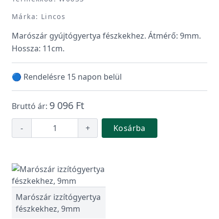
Márka: Lincos
Marószár gyújtógyertya fészkekhez. Átmérő: 9mm.
Hossza: 11cm.
🔵 Rendelésre 15 napon belül
9 096 Ft
Bruttó ár:
-
+
Kosárba
Marószár izzítógyertya
fészkekhez, 9mm