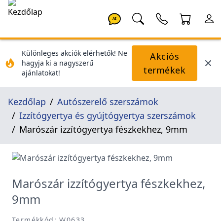
AI
Különleges akciók elérhetők! Ne
Akciós
hagyja ki a nagyszerű
termékek
ajánlatokat!
Kezdőlap
Autószerelő szerszámok
Izzítógyertya és gyújtógyertya szerszámok
Marószár izzítógyertya fészkekhez, 9mm
Marószár izzítógyertya fészkekhez,
9mm
Termékkód: W0633