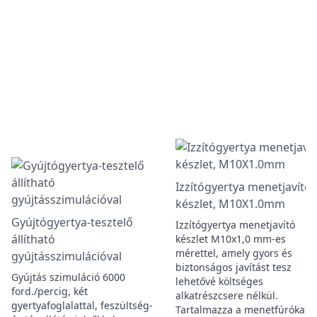
Izzítógyertya menetjavító
készlet, M10X1.0mm
Gyújtógyertya-tesztelő
Izzítógyertya menetjavító
állítható
készlet M10x1,0 mm-es
mérettel, amely gyors és
gyújtásszimulációval
biztonságos javítást tesz
Gyújtás szimuláció 6000
lehetővé költséges
ford./percig, két
alkatrészcsere nélkül.
gyertyafoglalattal, feszültség-
Tartalmazza a menetfúrókat, 