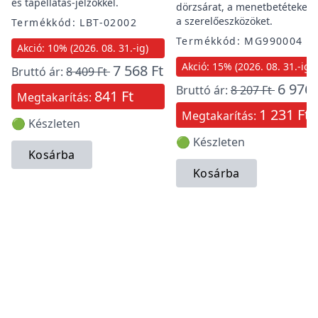
és tápellátás-jelzőkkel.
dörzsárat, a menetbetéteket 
a szerelőeszközöket.
Termékkód: LBT-02002
Termékkód: MG990004
Akció: 10% (2026. 08. 31.-ig)
Akció: 15% (2026. 08. 31.-ig)
7 568 Ft
Bruttó ár:
8 409 Ft
6 976 
Bruttó ár:
8 207 Ft
841 Ft
Megtakarítás:
1 231 Ft
Megtakarítás:
🟢 Készleten
🟢 Készleten
Kosárba
Kosárba