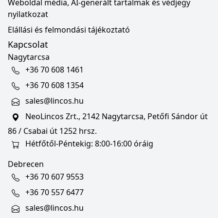
Weboldal média, AI-generált tartalmak és védjegy
nyilatkozat
Elállási és felmondási tájékoztató
Kapcsolat
Nagytarcsa
+36 70 608 1461
+36 70 608 1354
sales@lincos.hu
NeoLincos Zrt., 2142 Nagytarcsa, Petőfi Sándor út
86 / Csabai út 1252 hrsz.
Hétfőtől-Péntekig: 8:00-16:00 óráig
Debrecen
+36 70 607 9553
+36 70 557 6477
sales@lincos.hu