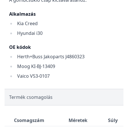
A gömbcsukló csap kicsavarásához.
Alkalmazás
Kia Creed
Hyundai i30
OE kódok
Herth+Buss Jakoparts J4860323
Moog KI-BJ-13409
Vaico V53-0107
Termék csomagolás
Csomagszám
Méretek
Súly