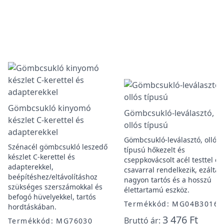
Gömbcsukló kinyomó
Gömbcsukló-leválasztó,
készlet C-kerettel és
ollós típusú
adapterekkel
Gömbcsukló-leválasztó, ollós
Szénacél gömbcsukló leszedő
típusú hőkezelt és
készlet C-kerettel és
cseppkovácsolt acél testtel és
adapterekkel,
csavarral rendelkezik, ezáltal
beépítéshez/eltávolításhoz
nagyon tartós és a hosszú
szükséges szerszámokkal és
élettartamú eszköz.
befogó hüvelyekkel, tartós
Termékkód: MG04B3016
hordtáskában.
3 476 Ft
Bruttó ár:
Termékkód: MG76030