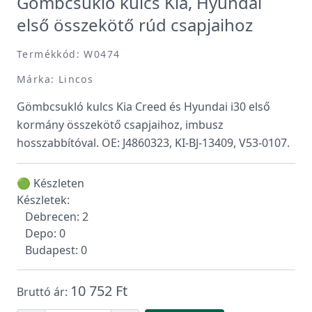
Gömbcsukló kulcs Kia, Hyundai
első összekötő rúd csapjaihoz
Termékkód: W0474
Márka: Lincos
Gömbcsukló kulcs Kia Creed és Hyundai i30 első
kormány összekötő csapjaihoz, imbusz
hosszabbítóval. OE: J4860323, KI-BJ-13409, V53-0107.
🟢 Készleten
Készletek:
Debrecen: 2
Depo: 0
Budapest: 0
10 752 Ft
Bruttó ár: