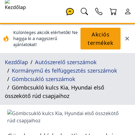
AI
Különleges akciók elérhetők! Ne
Akciós
hagyja ki a nagyszerű
termékek
ajánlatokat!
Kezdőlap
Autószerelő szerszámok
Kormánymű és felfüggesztés szerszámok
Gömbcsukló szerszámok
Gömbcsukló kulcs Kia, Hyundai első
összekötő rúd csapjaihoz