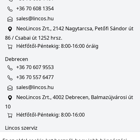
+36 70 608 1354
sales@lincos.hu
NeoLincos Zrt., 2142 Nagytarcsa, Petőfi Sándor út
86 / Csabai út 1252 hrsz.
Hétfőtől-Péntekig: 8:00-16:00 óráig
Debrecen
+36 70 607 9553
+36 70 557 6477
sales@lincos.hu
NeoLincos Zrt., 4002 Debrecen, Balmazújvárosi út
10
Hétfőtől-Péntekig: 8:00-16:00
Lincos szerviz
szerviz@lincos.hu