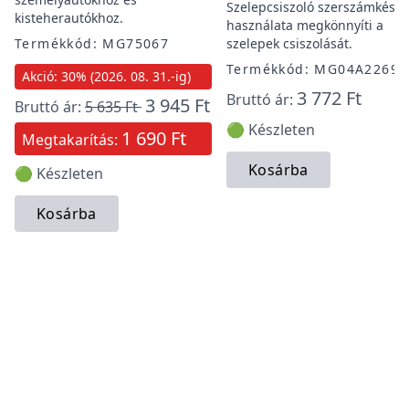
Szelepcsiszoló szerszámkészl
kisteherautókhoz.
használata megkönnyíti a
Termékkód: MG75067
szelepek csiszolását.
Termékkód: MG04A2269A
Akció: 30% (2026. 08. 31.-ig)
3 772 Ft
Bruttó ár:
3 945 Ft
Bruttó ár:
5 635 Ft
🟢 Készleten
1 690 Ft
Megtakarítás:
Kosárba
🟢 Készleten
Kosárba