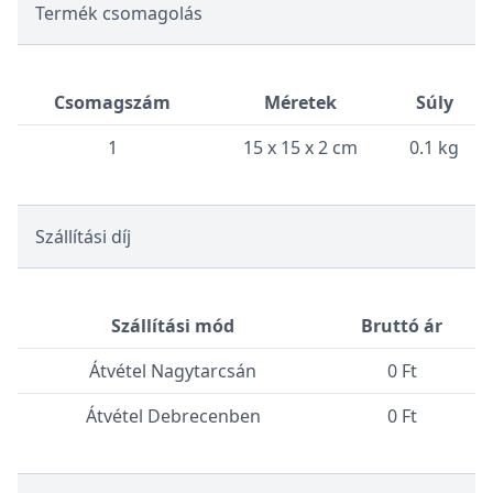
Termék csomagolás
Csomagszám
Méretek
Súly
1
15 x 15 x 2 cm
0.1 kg
Szállítási díj
Szállítási mód
Bruttó ár
Átvétel Nagytarcsán
0 Ft
Átvétel Debrecenben
0 Ft