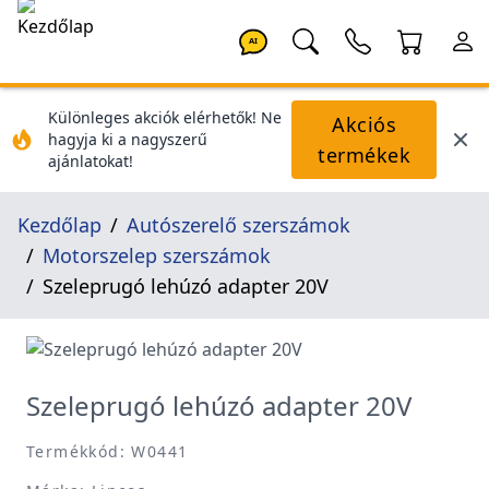
AI
Különleges akciók elérhetők! Ne
Akciós
hagyja ki a nagyszerű
termékek
ajánlatokat!
Kezdőlap
Autószerelő szerszámok
Motorszelep szerszámok
Szeleprugó lehúzó adapter 20V
Szeleprugó lehúzó adapter 20V
Termékkód: W0441