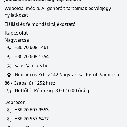
Weboldal média, AI-generált tartalmak és védjegy
nyilatkozat
Elállási és felmondási tájékoztató
Kapcsolat
Nagytarcsa
+36 70 608 1461
+36 70 608 1354
sales@lincos.hu
NeoLincos Zrt., 2142 Nagytarcsa, Petőfi Sándor út
86 / Csabai út 1252 hrsz.
Hétfőtől-Péntekig: 8:00-16:00 óráig
Debrecen
+36 70 607 9553
+36 70 557 6477