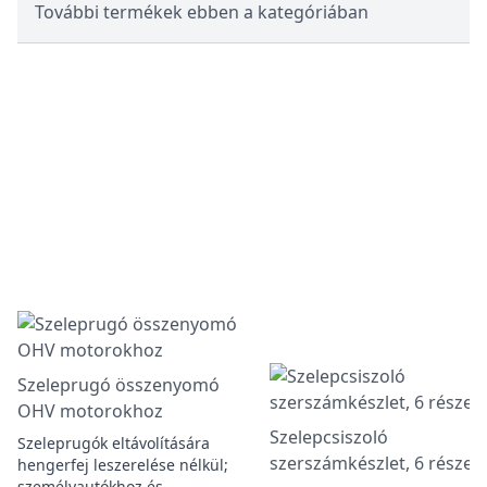
További termékek ebben a kategóriában
Szeleprugó összenyomó
OHV motorokhoz
Szelepcsiszoló
Szeleprugók eltávolítására
szerszámkészlet, 6 részes
hengerfej leszerelése nélkül;
személyautókhoz és