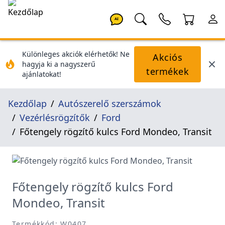
AI
Különleges akciók elérhetők! Ne
Akciós
hagyja ki a nagyszerű
termékek
ajánlatokat!
Kezdőlap
Autószerelő szerszámok
Vezérlésrögzítők
Ford
Főtengely rögzítő kulcs Ford Mondeo, Transit
Főtengely rögzítő kulcs Ford
Mondeo, Transit
Termékkód: W0407