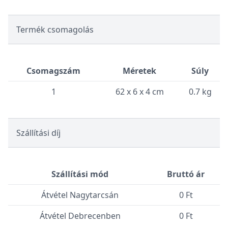
Termék csomagolás
Csomagszám
Méretek
Súly
1
62 x 6 x 4 cm
0.7 kg
Szállítási díj
Szállítási mód
Bruttó ár
Átvétel Nagytarcsán
0 Ft
Átvétel Debrecenben
0 Ft