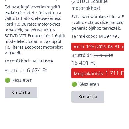
(2.0TDCi EcoBlue
Ezt az átfogó vezérlésrögzítő
motorokhoz)
eszközkészletet kifejezetten a
Ezt a szerszámkészletet a For
változtatható szelepvezérlésű
EcoBlue olajos dízelmotorok ú
Ford 1.6 Duratec motorokhoz
generációjához tervezték.
tervezték, beleértve az 1.6
SCTi/Ti-VCT Ecoboost és 1.6gtdi
Termékkód: MG94795
modelleket, valamint az újabb
Akció: 10% (2026. 08. 31.-ig)
1,5 literes Ecoboost motorokat
2014-től.
Bruttó ár:
17 112 Ft
Termékkód: MG91684
15 401 Ft
6 674 Ft
Bruttó ár:
1 711 Ft
Megtakarítás:
🟢 Készleten
🟢 Készleten
Kosárba
Kosárba