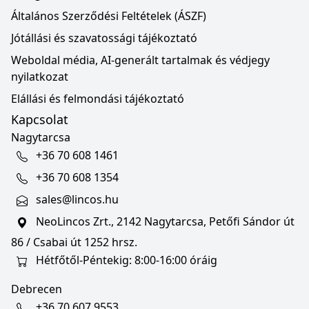
Általános Szerződési Feltételek (ÁSZF)
Jótállási és szavatossági tájékoztató
Weboldal média, AI-generált tartalmak és védjegy
nyilatkozat
Elállási és felmondási tájékoztató
Kapcsolat
Nagytarcsa
+36 70 608 1461
+36 70 608 1354
sales@lincos.hu
NeoLincos Zrt., 2142 Nagytarcsa, Petőfi Sándor út
86 / Csabai út 1252 hrsz.
Hétfőtől-Péntekig: 8:00-16:00 óráig
Debrecen
+36 70 607 9553