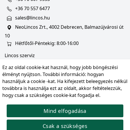
+36 70 557 6477
sales@lincos.hu
NeoLincos Zrt., 4002 Debrecen, Balmazújvárosi út
10
Hétfőtől-Péntekig: 8:00-16:00
Lincos szerviz
szerviz@lincos.hu
Ez az oldal cookie-kat használ, hogy jobb böngészési
NeoLincos Zrt., 4002 Debrecen, Balmazújvárosi út
élményt nyújtson. További információ:
hogyan
10
használjuk a cookie -kat
. Ha kifejezett beleegyezés nélkül
továbbra is használja ezt az oldalt, akkor feltételezzük,
Nyitvatartás: hétfő-péntek 8:00-16:00
hogy csak a szükséges cookie-kat fogadja el.
Mind elfogadása
© Copyright 2026 NeoLincos Zrt., minden jog
fenntartva.
Csak a szükséges