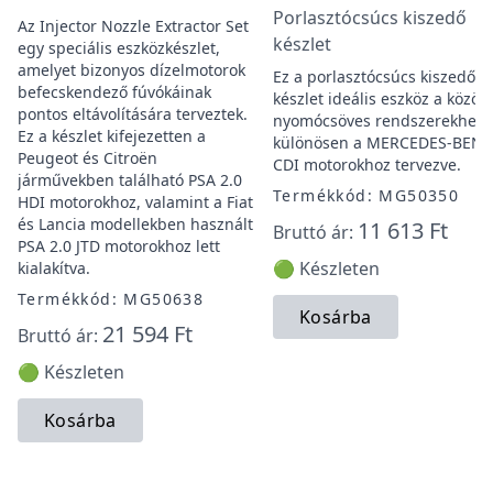
Porlasztócsúcs kiszedő
Az Injector Nozzle Extractor Set
készlet
egy speciális eszközkészlet,
amelyet bizonyos dízelmotorok
Ez a porlasztócsúcs kiszedő
befecskendező fúvókáinak
készlet ideális eszköz a közös
pontos eltávolítására terveztek.
nyomócsöves rendszerekhez,
Ez a készlet kifejezetten a
különösen a MERCEDES-BENZ
Peugeot és Citroën
CDI motorokhoz tervezve.
járművekben található PSA 2.0
Termékkód: MG50350
HDI motorokhoz, valamint a Fiat
és Lancia modellekben használt
11 613 Ft
Bruttó ár:
PSA 2.0 JTD motorokhoz lett
🟢 Készleten
kialakítva.
Termékkód: MG50638
Kosárba
21 594 Ft
Bruttó ár:
🟢 Készleten
Kosárba