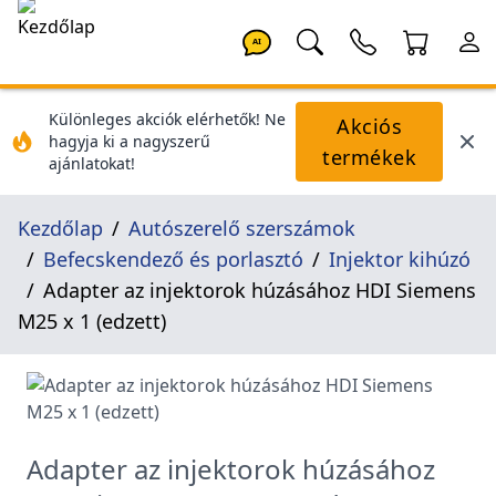
AI
Különleges akciók elérhetők! Ne
Akciós
hagyja ki a nagyszerű
termékek
ajánlatokat!
Kezdőlap
Autószerelő szerszámok
Befecskendező és porlasztó
Injektor kihúzó
Adapter az injektorok húzásához HDI Siemens
M25 x 1 (edzett)
Adapter az injektorok húzásához