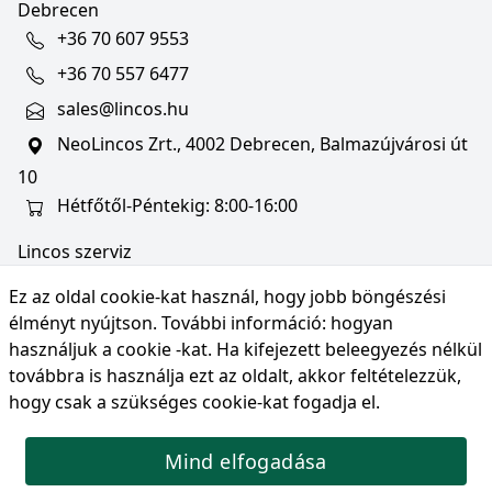
Debrecen
+36 70 607 9553
+36 70 557 6477
sales@lincos.hu
NeoLincos Zrt., 4002 Debrecen, Balmazújvárosi út
10
Hétfőtől-Péntekig: 8:00-16:00
Lincos szerviz
szerviz@lincos.hu
Ez az oldal cookie-kat használ, hogy jobb böngészési
NeoLincos Zrt., 4002 Debrecen, Balmazújvárosi út
élményt nyújtson. További információ:
hogyan
10
használjuk a cookie -kat
. Ha kifejezett beleegyezés nélkül
továbbra is használja ezt az oldalt, akkor feltételezzük,
Nyitvatartás: hétfő-péntek 8:00-16:00
hogy csak a szükséges cookie-kat fogadja el.
Mind elfogadása
© Copyright 2026 NeoLincos Zrt., minden jog