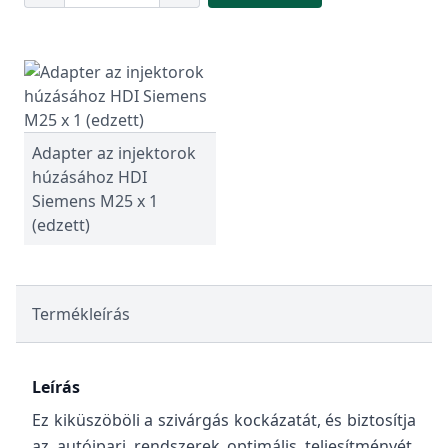
Adapter az injektorok
húzásához HDI
Siemens M25 x 1
(edzett)
Termékleírás
Leírás
Ez kiküszöböli a szivárgás kockázatát, és biztosítja
az autóipari rendszerek optimális teljesítményét.