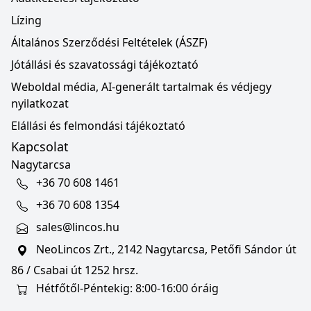
Lízing
Általános Szerződési Feltételek (ÁSZF)
Jótállási és szavatossági tájékoztató
Weboldal média, AI-generált tartalmak és védjegy
nyilatkozat
Elállási és felmondási tájékoztató
Kapcsolat
Nagytarcsa
+36 70 608 1461
+36 70 608 1354
sales@lincos.hu
NeoLincos Zrt., 2142 Nagytarcsa, Petőfi Sándor út
86 / Csabai út 1252 hrsz.
Hétfőtől-Péntekig: 8:00-16:00 óráig