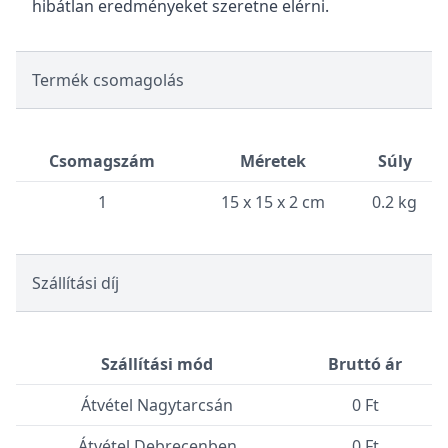
hibátlan eredményeket szeretne elérni.
Termék csomagolás
Csomagszám
Méretek
Súly
1
15 x 15 x 2 cm
0.2 kg
Szállítási díj
Szállítási mód
Bruttó ár
Átvétel Nagytarcsán
0 Ft
Átvétel Debrecenben
0 Ft