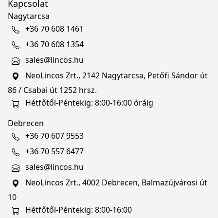
Kapcsolat
Nagytarcsa
+36 70 608 1461
+36 70 608 1354
sales@lincos.hu
NeoLincos Zrt., 2142 Nagytarcsa, Petőfi Sándor út
86 / Csabai út 1252 hrsz.
Hétfőtől-Péntekig: 8:00-16:00 óráig
Debrecen
+36 70 607 9553
+36 70 557 6477
sales@lincos.hu
NeoLincos Zrt., 4002 Debrecen, Balmazújvárosi út
10
Hétfőtől-Péntekig: 8:00-16:00