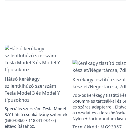
Hátsó kerékagy
Kerékagy tisztító csiszoló
szilentkihúzó szerszám
készlet/Négertárcsa, 7db
Tesla Model 3 és Model Y
7db-os kerékagy tisztító készl
típusokhoz
6x40mm-es tárcsákkal és 6m
es száras adapterrel. Eltávolít
Speciális szerszám Tesla Model
a rozsdát és a lerakódásokat.
3/Y hátsó csonkállvány szilentek
Nylon + karborundum kivitel.
(GB0-0360 / 1188412-01-E)
eltávolításához.
Termékkód: MG93367