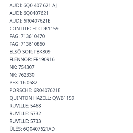
AUDI: 6Q0 407 621 AJ
AUDI: 6Q0407621
AUDI: 6R0407621E
CONTITECH: CDK1159
FAG: 713610470
FAG: 713610860
ELSŐ SOR: FBK809
FLENNOR: FR190916
NK: 754307
NK: 762330
PEX: 16 0682
PORSCHE: 6R0407621E
QUINTON HAZELL: QWB1159
RUVILLE: 5468
RUVILLE: 5732
RUVILLE: 5733
ÜLÉS: 6Q0407621AD