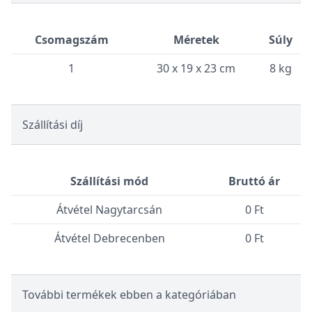
Csomagszám
Méretek
Súly
1
30 x 19 x 23 cm
8 kg
Szállítási díj
Szállítási mód
Bruttó ár
Átvétel Nagytarcsán
0 Ft
Átvétel Debrecenben
0 Ft
További termékek ebben a kategóriában