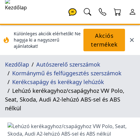
AI
Különleges akciók elérhetők! Ne
Akciós
hagyja ki a nagyszerű
termékek
ajánlatokat!
Kezdőlap
Autószerelő szerszámok
Kormánymű és felfüggesztés szerszámok
Kerékcsapágy és kerékagy lehúzók
Lehúzó kerékagyhoz/csapágyhoz VW Polo,
Seat, Skoda, Audi A2-lehúzó ABS-sel és ABS
nélkül