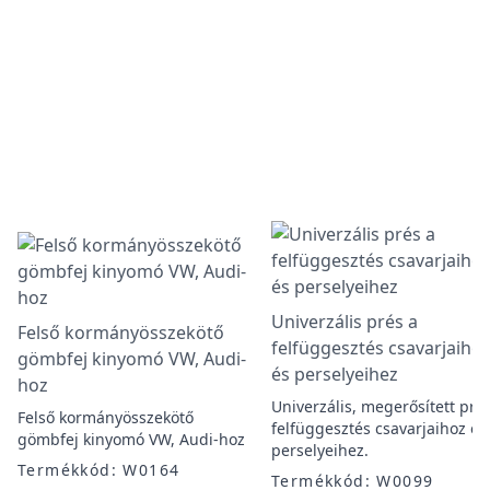
Univerzális prés a
Felső kormányösszekötő
felfüggesztés csavarjaiho
gömbfej kinyomó VW, Audi-
és perselyeihez
hoz
Univerzális, megerősített pré
Felső kormányösszekötő
felfüggesztés csavarjaihoz és
gömbfej kinyomó VW, Audi-hoz
perselyeihez.
Termékkód: W0164
Termékkód: W0099