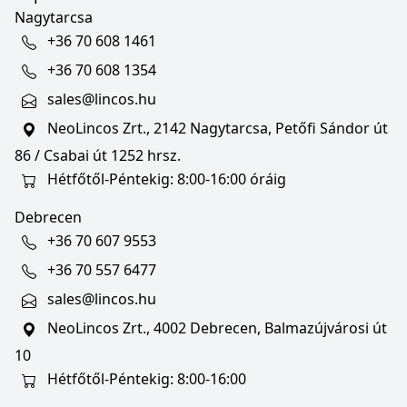
Nagytarcsa
+36 70 608 1461
+36 70 608 1354
sales@lincos.hu
NeoLincos Zrt., 2142 Nagytarcsa, Petőfi Sándor út
86 / Csabai út 1252 hrsz.
Hétfőtől-Péntekig: 8:00-16:00 óráig
Debrecen
+36 70 607 9553
+36 70 557 6477
sales@lincos.hu
NeoLincos Zrt., 4002 Debrecen, Balmazújvárosi út
10
Hétfőtől-Péntekig: 8:00-16:00