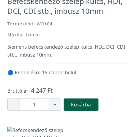
Befecskendező szelep kulcs, HDI,
DCI, CDI stb., imbusz 10mm
Termékkód: W0104
Márka: Lincos
Siemens befecskendező szelep kulcs, HDI, DCI, CDI
stb., imbusz 10mm.
🔵 Rendelésre 15 napon belül
4 247 Ft
Bruttó ár:
-
+
Kosárba