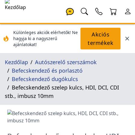
AI
Különleges akciók elérhetők! Ne
Akciós
hagyja ki a nagyszerű
termékek
ajánlatokat!
Kezdőlap
Autószerelő szerszámok
Befecskendező és porlasztó
Befecskendező dugókulcs
Befecskendező szelep kulcs, HDI, DCI, CDI
stb., imbusz 10mm