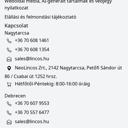
Weboldal média, AI-generált tartalmak és védjegy
nyilatkozat
Elállási és felmondási tájékoztató
Kapcsolat
Nagytarcsa
+36 70 608 1461
+36 70 608 1354
sales@lincos.hu
NeoLincos Zrt., 2142 Nagytarcsa, Petőfi Sándor út
86 / Csabai út 1252 hrsz.
Hétfőtől-Péntekig: 8:00-16:00 óráig
Debrecen
+36 70 607 9553
+36 70 557 6477
sales@lincos.hu