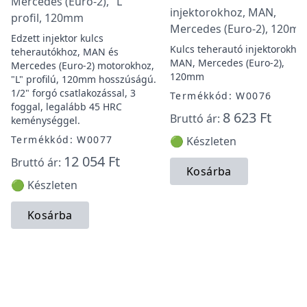
Mercedes (Euro-2), "L"
injektorokhoz, MAN,
profil, 120mm
Mercedes (Euro-2), 120m
Edzett injektor kulcs
Kulcs teherautó injektorokhoz
teherautókhoz, MAN és
MAN, Mercedes (Euro-2),
Mercedes (Euro-2) motorokhoz,
120mm
"L" profilú, 120mm hosszúságú.
1/2" forgó csatlakozással, 3
Termékkód: W0076
foggal, legalább 45 HRC
8 623 Ft
Bruttó ár:
keménységgel.
Termékkód: W0077
🟢 Készleten
12 054 Ft
Bruttó ár:
Kosárba
🟢 Készleten
Kosárba