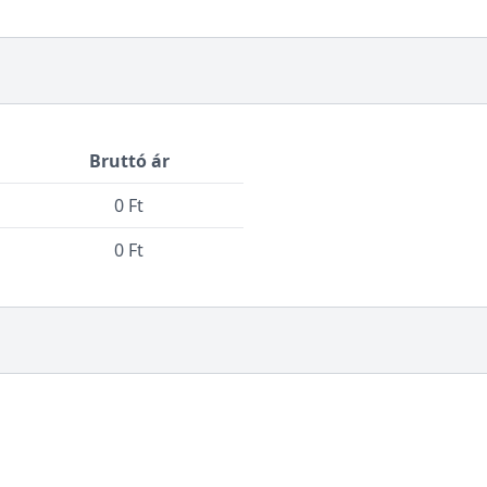
Bruttó ár
0 Ft
0 Ft