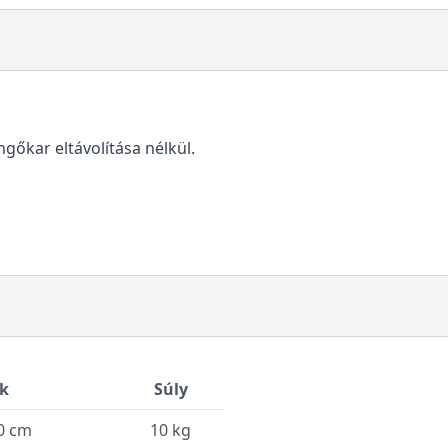
ngőkar eltávolítása nélkül.
k
Súly
10 cm
10 kg