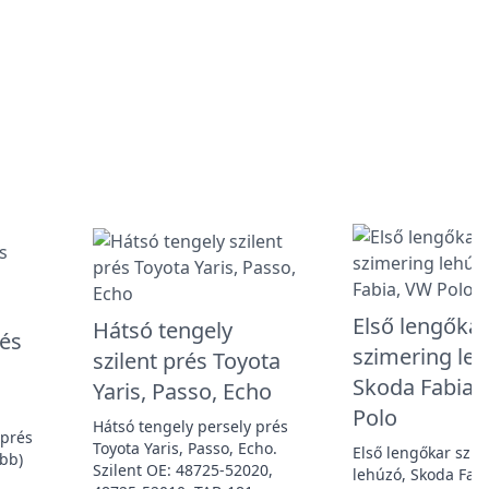
Első lengőkar
Hátsó tengely
rés
szimering leh
szilent prés Toyota
Skoda Fabia,
Yaris, Passo, Echo
Polo
Hátsó tengely persely prés
 prés
Toyota Yaris, Passo, Echo.
Első lengőkar szi
abb)
Szilent OE: 48725-52020,
lehúzó, Skoda Fab