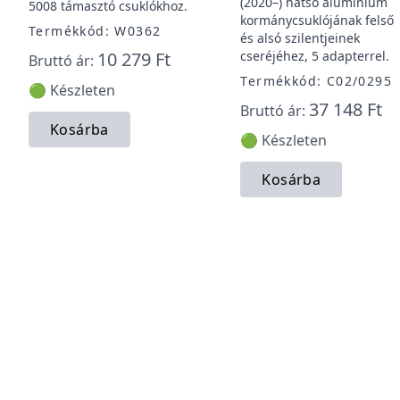
(2020–) hátsó alumínium
5008 támasztó csuklókhoz.
kormánycsuklójának felső
Termékkód: W0362
és alsó szilentjeinek
10 279 Ft
cseréjéhez, 5 adapterrel.
Bruttó ár:
Termékkód: C02/0295
🟢 Készleten
37 148 Ft
Bruttó ár:
Kosárba
🟢 Készleten
Kosárba