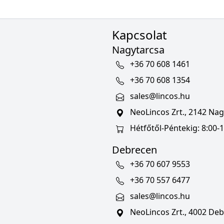
Kapcsolat
Nagytarcsa
+36 70 608 1461
+36 70 608 1354
sales@lincos.hu
NeoLincos Zrt., 2142 Nagy
Hétfőtől-Péntekig: 8:00-1
Debrecen
+36 70 607 9553
+36 70 557 6477
sales@lincos.hu
NeoLincos Zrt., 4002 Deb