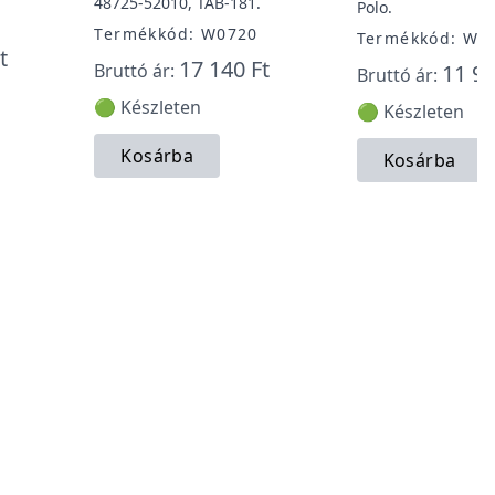
48725-52010, TAB-181.
Polo.
Termékkód: W0720
Termékkód: W0
t
17 140 Ft
Bruttó ár:
11 95
Bruttó ár:
🟢 Készleten
🟢 Készleten
Kosárba
Kosárba