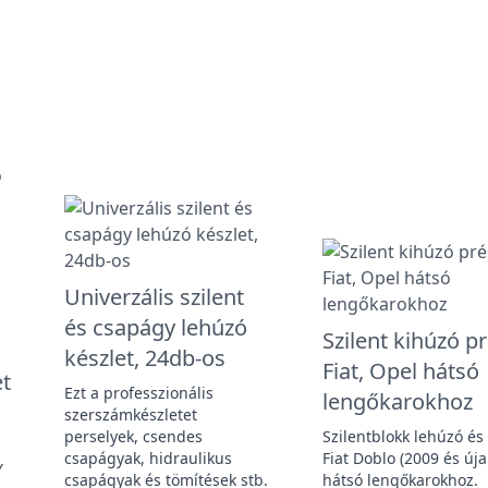
Univerzális szilent
és csapágy lehúzó
Szilent kihúzó p
készlet, 24db-os
Fiat, Opel hátsó
et
Ezt a professzionális
lengőkarokhoz
szerszámkészletet
perselyek, csendes
Szilentblokk lehúzó és
csapágyak, hidraulikus
Fiat Doblo (2009 és új
Y
csapágyak és tömítések stb.
hátsó lengőkarokhoz.