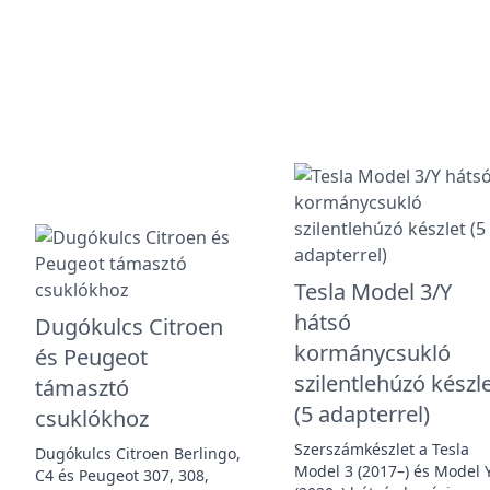
Tesla Model 3/Y
hátsó
Dugókulcs Citroen
kormánycsukló
és Peugeot
szilentlehúzó készl
támasztó
(5 adapterrel)
csuklókhoz
Szerszámkészlet a Tesla
Dugókulcs Citroen Berlingo,
Model 3 (2017–) és Model 
C4 és Peugeot 307, 308,