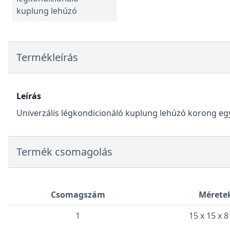
kuplung lehúzó
Termékleírás
Leírás
Univerzális légkondicionáló kuplung lehúzó korong egy
Termék csomagolás
Csomagszám
Mérete
1
15 x 15 x 