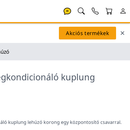
AI
Akciós termékek
húzó
légkondicionáló kuplung
náló kuplung lehúzó korong egy központosító csavarral.