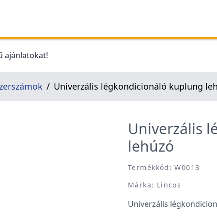
 ajánlatokat!
szerszámok
Univerzális légkondicionáló kuplung le
Univerzális 
lehúzó
Termékkód: W0013
Márka: Lincos
Univerzális légkondicio