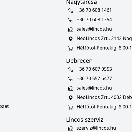
Nagytarcsa
+36 70 608 1461
+36 70 608 1354
sales@lincos.hu
NeoLincos Zrt., 2142 Nagy
Hétfőtől-Péntekig: 8:00-1
Debrecen
+36 70 607 9553
+36 70 557 6477
sales@lincos.hu
NeoLincos Zrt., 4002 Deb
ozat
Hétfőtől-Péntekig: 8:00-
Lincos szerviz
szerviz@lincos.hu