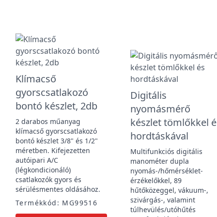
Klímacső
gyorscsatlakozó
Digitális
bontó készlet, 2db
nyomásmérő
készlet tömlőkkel é
2 darabos műanyag
klímacső gyorscsatlakozó
hordtáskával
bontó készlet 3/8" és 1/2"
méretben. Kifejezetten
Multifunkciós digitális
autóipari A/C
manométer dupla
(légkondicionáló)
nyomás-/hőmérséklet-
csatlakozók gyors és
érzékelőkkel, 89
sérülésmentes oldásához.
hűtőközeggel, vákuum-,
szivárgás-, valamint
Termékkód: MG99516
túlhevülés/utóhűtés