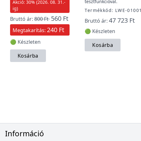
tesztfunkcióval.
Akció: 30% (2026. 08. 31.-
ig)
Termékkód: LWE-0100
560 Ft
Bruttó ár:
800 Ft
47 723 Ft
Bruttó ár:
240 Ft
Megtakarítás:
🟢 Készleten
🟢 Készleten
Kosárba
Kosárba
Információ