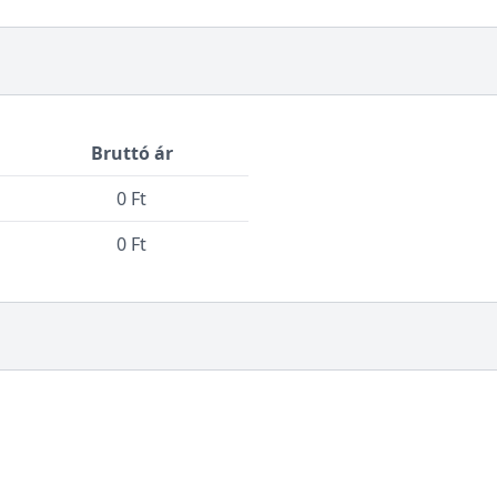
Bruttó ár
0 Ft
0 Ft