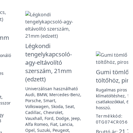
8mm
Légkondi
tengelykapcsoló-
ionáló
agy-eltávolító
szerszám, 21mm
Gumi tömlő k
es
(edzett)
töltőhöz, pir
Univerzálisan használható
Rugalmas piros g
Audi, BMW, Mercedes-Benz,
klímatöltéshez, 1/
t,
Porsche, Smart,
csatlakozókkal, 6 
sszor
Volkswagen, Skoda, Seat,
hosszú.
Cadillac, Chevrolet,
gy
Termékkód:
Vauxhall, Ford, Dodge, Jeep,
8
0TG074CR056
Alfa Romeo, Fiat, Lancia,
Opel, Suzuki, Peugeot,
21 72
Bruttó ár:
öz