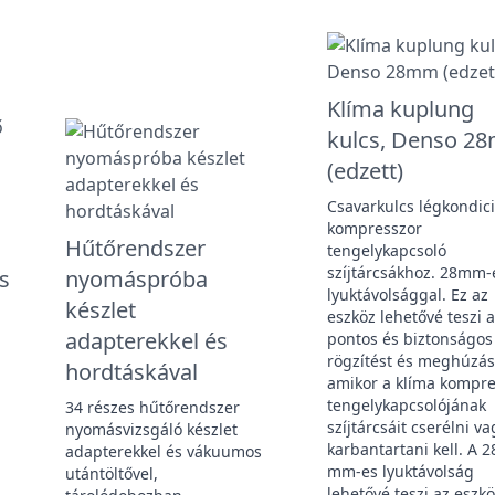
Klíma kuplung
kulcs, Denso 2
(edzett)
Csavarkulcs légkondic
kompresszor
Hűtőrendszer
tengelykapcsoló
szíjtárcsákhoz. 28mm-
s
nyomáspróba
lyuktávolsággal. Ez az
készlet
eszköz lehetővé teszi a
adapterekkel és
pontos és biztonságos
rögzítést és meghúzás
hordtáskával
amikor a klíma kompre
tengelykapcsolójának
34 részes hűtőrendszer
szíjtárcsáit cserélni va
nyomásvizsgáló készlet
karbantartani kell. A 2
adapterekkel és vákuumos
mm-es lyuktávolság
utántöltővel,
lehetővé teszi az eszk