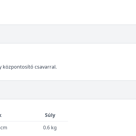
 központosító csavarral.
k
Súly
8 cm
0.6 kg