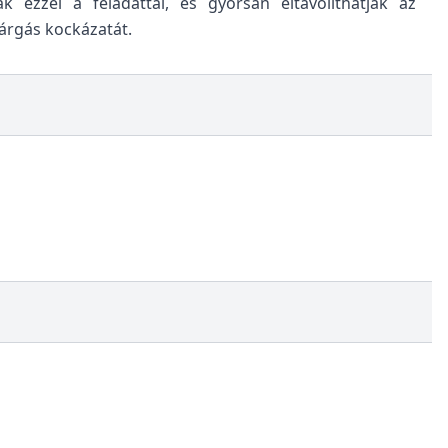
ezzel a feladattal, és gyorsan eltávolíthatják az
árgás kockázatát.