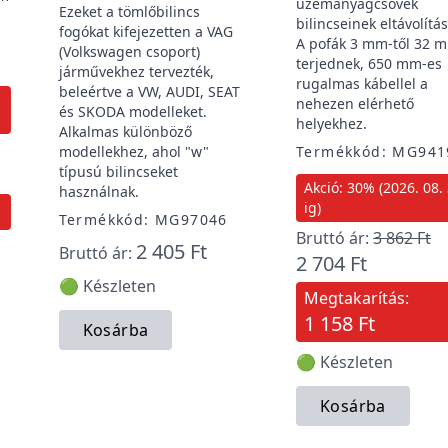
üzemanyagcsövek
Ezeket a tömlőbilincs
bilincseinek eltávolítá
fogókat kifejezetten a VAG
A pofák 3 mm-től 32 
(Volkswagen csoport)
A
terjednek, 650 mm-es
járművekhez tervezték,
rugalmas kábellel a
beleértve a VW, AUDI, SEAT
nehezen elérhető
és SKODA modelleket.
helyekhez.
Alkalmas különböző
modellekhez, ahol "w"
Termékkód: MG94
típusú bilincseket
Akció: 30% (2026. 08. 
használnak.
ig)
Termékkód: MG97046
Bruttó ár:
3 862 Ft
2 405 Ft
Bruttó ár:
2 704 Ft
🟢 Készleten
Megtakarítás:
1 158 Ft
Kosárba
🟢 Készleten
Kosárba