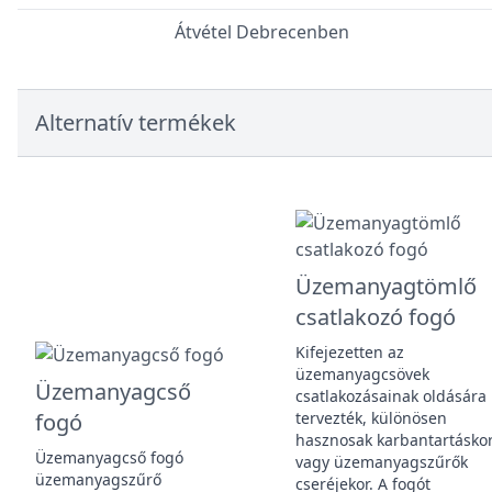
Átvétel Debrecenben
Alternatív termékek
Üzemanyagtömlő
csatlakozó fogó
Kifejezetten az
üzemanyagcsövek
Üzemanyagcső
csatlakozásainak oldására
fogó
tervezték, különösen
hasznosak karbantartásko
Üzemanyagcső fogó
vagy üzemanyagszűrők
üzemanyagszűrő
cseréjekor. A fogót