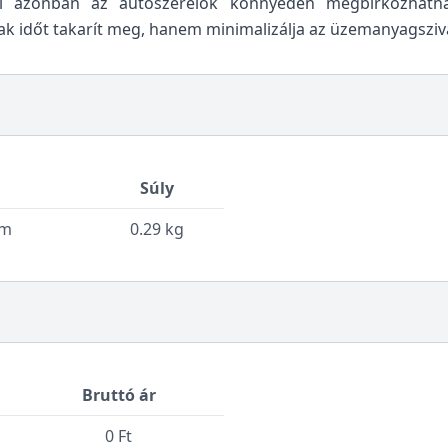
 azonban az autószerelők könnyedén megbirkózhatnak 
k időt takarít meg, hanem minimalizálja az üzemanyagsziv
Súly
cm
0.29 kg
Bruttó ár
0 Ft