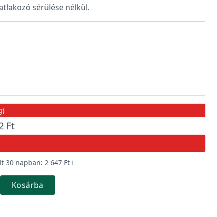
satlakozó sérülése nélkül.
g)
2 Ft
t 30 napban: 2 647 Ft
ℹ️
Kosárba