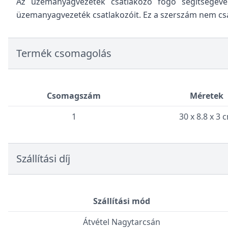
Az üzemanyagvezeték csatlakozó fogó segítségével
üzemanyagvezeték csatlakozóit. Ez a szerszám nem csa
Termék csomagolás
Csomagszám
Méretek
1
30 x 8.8 x 3 
Szállítási díj
Szállítási mód
Átvétel Nagytarcsán