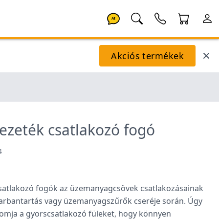
AI
Akciós termékek
zeték csatlakozó fogó
4
atlakozó fogók az üzemanyagcsövek csatlakozásainak
karbantartás vagy üzemanyagszűrők cseréje során. Úgy
omja a gyorscsatlakozó füleket, hogy könnyen