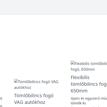
Flexibilis
tömlőbilincs fog
650mm
Tömlőbilincs fogó
m
Gyors és egyszerű mű
VAG autókhoz
tömlők és
mm