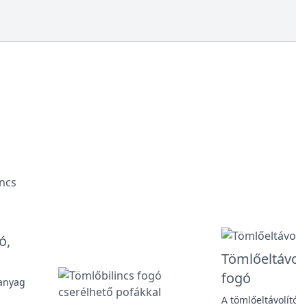
ó,
Tömlőeltávolí
fogó
anyag
A tömlőeltávolító f