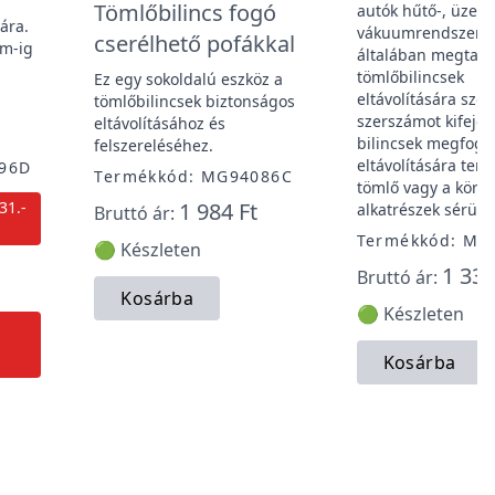
Tömlőbilincs fogó
autók hűtő-, üzem
sára.
vákuumrendszere
cserélhető pofákkal
mm-ig
általában megtalá
tömlőbilincsek
Ez egy sokoldalú eszköz a
eltávolítására szol
tömlőbilincsek biztonságos
szerszámot kifejez
eltávolításához és
bilincsek megfogá
felszereléséhez.
eltávolítására terv
196D
Termékkód: MG94086C
tömlő vagy a körn
31.-
1 984 Ft
alkatrészek sérülé
Bruttó ár:
Termékkód: MG
🟢 Készleten
1 337
Bruttó ár:
Kosárba
🟢 Készleten
Kosárba