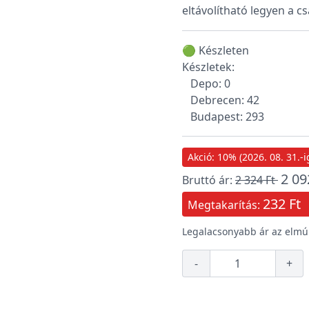
eltávolítható legyen a c
🟢 Készleten
Készletek:
Depo: 0
Debrecen: 42
Budapest: 293
Akció: 10% (2026. 08. 31.-i
2 09
Bruttó ár:
2 324 Ft
232 Ft
Megtakarítás:
Legalacsonyabb ár az elmúl
-
+