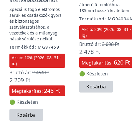
átmérőjű tömlőkhöz,
Speciális fogó elektromos
185mm hosszú kivitelben.
saruk és csatlakozók gyors
Termékkód: MG94094
és biztonságos
szétválasztásához, a
Akció: 20% (2026. 08. 31.-
vezetékek és a műanyag
ig)
házak sérülése nélkül.
Bruttó ár:
3 098 Ft
Termékkód: MG97459
2 478 Ft
Akció: 10% (2026. 08. 31.-
620 Ft
Megtakarítás:
ig)
Bruttó ár:
2 454 Ft
🟢 Készleten
2 209 Ft
Kosárba
245 Ft
Megtakarítás:
🟢 Készleten
Kosárba