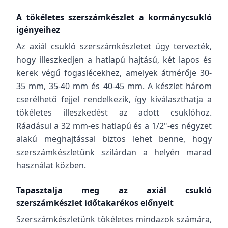
A tökéletes szerszámkészlet a kormánycsukló
igényeihez
Az axiál csukló szerszámkészletet úgy tervezték,
hogy illeszkedjen a hatlapú hajtású, két lapos és
kerek végű fogaslécekhez, amelyek átmérője 30-
35 mm, 35-40 mm és 40-45 mm. A készlet három
cserélhető fejjel rendelkezik, így kiválaszthatja a
tökéletes illeszkedést az adott csuklóhoz.
Ráadásul a 32 mm-es hatlapú és a 1/2"-es négyzet
alakú meghajtással biztos lehet benne, hogy
szerszámkészletünk szilárdan a helyén marad
használat közben.
Tapasztalja meg az axiál csukló
szerszámkészlet időtakarékos előnyeit
Szerszámkészletünk tökéletes mindazok számára,