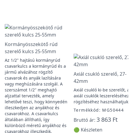
Kormányösszekötő rúd
szerelő kulcs 25-55mm
Az 1/2" hajtású kormányrúd
csavarkulcs a kormányrúd és a
jármű alvázához rögzítő
Axiál csukló szerelő, 27-
csavarok és anyák lazítására
42mm
vagy meghúzására szolgál. A
szerszámot 1/2" meghajtó
Axiál csukló ki-be szerelőt, az
aljzattal tervezték, amely
axiál csuklók leszereléséhez é
lehetővé teszi, hogy könnyedén
rögzítéséhez használhatjuk.
illeszkedjen az anyákhoz és
Termékkód: MG50444
csavarokhoz. A csavarkulcs
3 863 Ft
általában állítható, így
Bruttó ár:
különböző méretű anyákhoz és
🟢 Készleten
csavarokhoz illeszkedik.