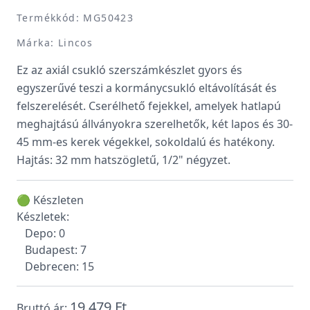
Termékkód: MG50423
Márka: Lincos
Ez az axiál csukló szerszámkészlet gyors és
egyszerűvé teszi a kormánycsukló eltávolítását és
felszerelését. Cserélhető fejekkel, amelyek hatlapú
meghajtású állványokra szerelhetők, két lapos és 30-
45 mm-es kerek végekkel, sokoldalú és hatékony.
Hajtás: 32 mm hatszögletű, 1/2" négyzet.
🟢 Készleten
Készletek:
Depo: 0
Budapest: 7
Debrecen: 15
19 479 Ft
Bruttó ár: