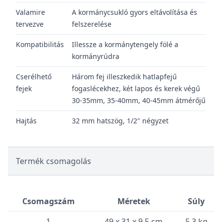
Valamire
A kormánycsukló gyors eltávolítása és
tervezve
felszerelése
Kompatibilitás
Illessze a kormánytengely fölé a
kormányrúdra
Cserélhető
Három fej illeszkedik hatlapfejű
fejek
fogaslécekhez, két lapos és kerek végű
30-35mm, 35-40mm, 40-45mm átmérőjű
Hajtás
32 mm hatszög, 1/2" négyzet
Termék csomagolás
Csomagszám
Méretek
Súly
1
49 x 31 x 9.5 cm
5.3 kg