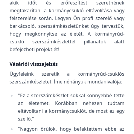
akik időt és erőfeszítést szeretnének
megtakarítani a kormánycsukló eltávolítása vagy
felszerelése során. Legyen Ön profi szerelő vagy
barkácsoló, szerszámkészletünket úgy terveztük,
hogy megkönnyítse az életét. A kormányrúd-
csukló szerszámkészlettel pillanatok alatt
befejezheti projektjét!
Vásárlói visszajelzés
Ügyfeleink szeretik a kormányrúd-csuklós
szerszámkészletet! Íme néhányuk mondanivalója:
"Ez a szerszámkészlet sokkal könnyebbé tette
az életemet! Korábban nehezen tudtam
eltávolítani a kormánycsuklót, de most ez egy
szellő."
"Nagyon örülök, hogy befektettem ebbe az