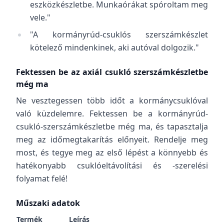
eszközkészletbe. Munkaórákat spóroltam meg
vele."
"A kormányrúd-csuklós szerszámkészlet
kötelező mindenkinek, aki autóval dolgozik."
Fektessen be az axiál csukló szerszámkészletbe
még ma
Ne vesztegessen több időt a kormánycsuklóval
való küzdelemre. Fektessen be a kormányrúd-
csukló-szerszámkészletbe még ma, és tapasztalja
meg az időmegtakarítás előnyeit. Rendelje meg
most, és tegye meg az első lépést a könnyebb és
hatékonyabb csuklóeltávolítási és -szerelési
folyamat felé!
Műszaki adatok
Termék
Leírás