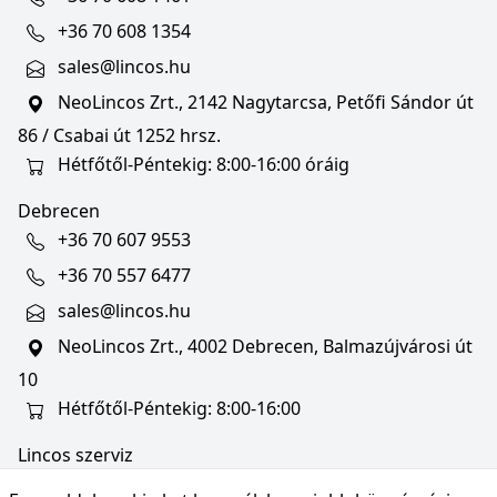
+36 70 608 1354
sales@lincos.hu
NeoLincos Zrt., 2142 Nagytarcsa, Petőfi Sándor út
86 / Csabai út 1252 hrsz.
Hétfőtől-Péntekig: 8:00-16:00 óráig
Debrecen
+36 70 607 9553
+36 70 557 6477
sales@lincos.hu
NeoLincos Zrt., 4002 Debrecen, Balmazújvárosi út
10
Hétfőtől-Péntekig: 8:00-16:00
Lincos szerviz
szerviz@lincos.hu