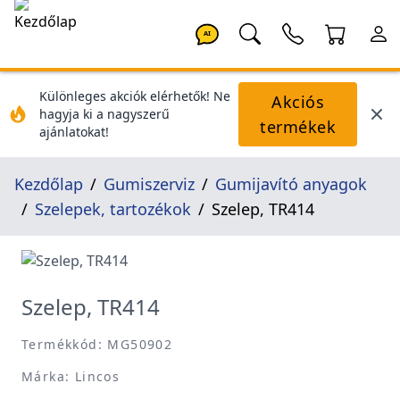
AI
Különleges akciók elérhetők! Ne
Akciós
hagyja ki a nagyszerű
termékek
ajánlatokat!
Kezdőlap
Gumiszerviz
Gumijavító anyagok
Szelepek, tartozékok
Szelep, TR414
Szelep, TR414
Termékkód: MG50902
Márka: Lincos