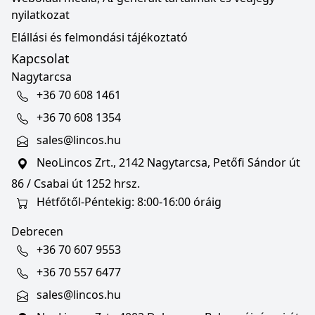
nyilatkozat
Elállási és felmondási tájékoztató
Kapcsolat
Nagytarcsa
+36 70 608 1461
+36 70 608 1354
sales@lincos.hu
NeoLincos Zrt., 2142 Nagytarcsa, Petőfi Sándor út
86 / Csabai út 1252 hrsz.
Hétfőtől-Péntekig: 8:00-16:00 óráig
Debrecen
+36 70 607 9553
+36 70 557 6477
sales@lincos.hu