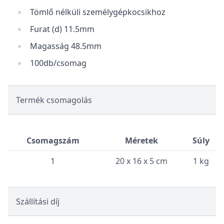
Tömlő nélküli személygépkocsikhoz
Furat (d) 11.5mm
Magasság 48.5mm
100db/csomag
Termék csomagolás
Csomagszám
Méretek
Súly
1
20 x 16 x 5 cm
1 kg
Szállítási díj