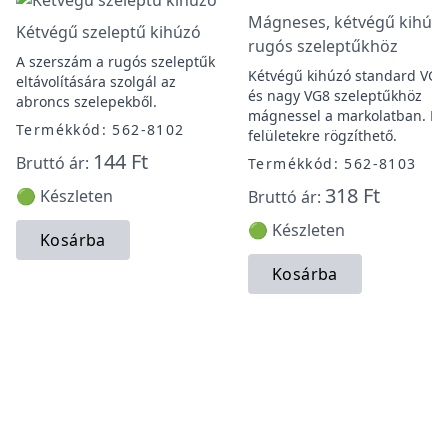
Mágneses, kétvégű kihúz
Kétvégű szeleptű kihúzó
rugós szeleptűkhöz
A szerszám a rugós szeleptűk
Kétvégű kihúzó standard VG5
eltávolítására szolgál az
és nagy VG8 szeleptűkhöz
abroncs szelepekből.
mágnessel a markolatban. F
Termékkód: 562-8102
felületekre rögzíthető.
144 Ft
Bruttó ár:
Termékkód: 562-8103
318 Ft
🟢 Készleten
Bruttó ár:
🟢 Készleten
Kosárba
Kosárba