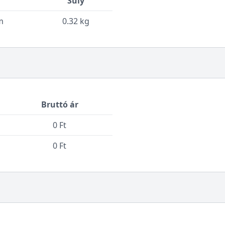
Súly
m
0.32 kg
Bruttó ár
0 Ft
0 Ft