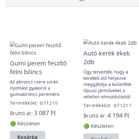
Autó kerék ékek
2db
Gumi perem feszítő
felni bilincs
Úgy tervezték, hogy a
kerekek alá helyezve
Az abroncs csere során
meggátolja a különféle
nyomást gyakorol a
típusú járműveket a
gumiabroncs peremére.
véletlen elmozdulástól.
Termékkód: G71210
Termékkód: G71211
3 087 Ft
Bruttó ár:
4 194 Ft
Bruttó ár:
🟢 Készleten
🟢 Készleten
Kosárba