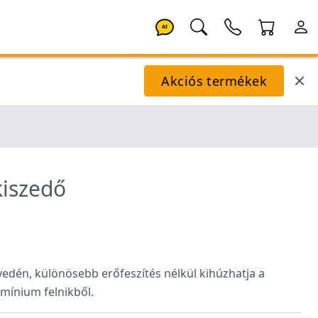
AI
Akciós termékek
kiszedő
yedén, különösebb erőfeszítés nélkül kihúzhatja a
umínium felnikből.