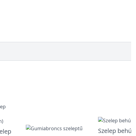
Szelep behúz
elep