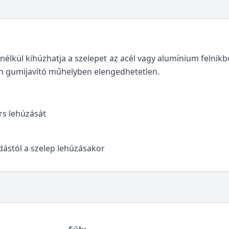
nélkül kihúzhatja a szelepet az acél vagy alumínium felnik
den gumijavító műhelyben elengedhetetlen.
rs lehúzását
dástól a szelep lehúzásakor