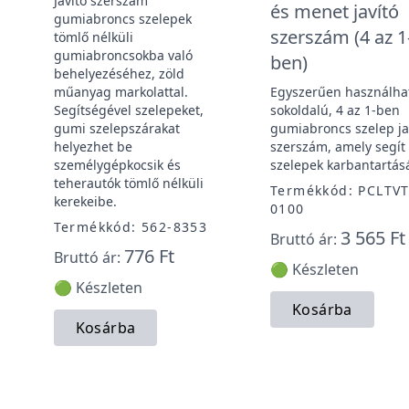
Javító szerszám
ű
és menet javító
gumiabroncs szelepek
szerszám (4 az 1
tömlő nélküli
gumiabroncsokba való
ben)
behelyezéséhez, zöld
műanyag markolattal.
Egyszerűen használha
Segítségével szelepeket,
sokoldalú, 4 az 1-ben
gumi szelepszárakat
gumiabroncs szelep ja
helyezhet be
szerszám, amely segít
személygépkocsik és
szelepek karbantartás
teherautók tömlő nélküli
Termékkód: PCLTVT
kerekeibe.
0100
Termékkód: 562-8353
3 565 Ft
Bruttó ár:
776 Ft
Bruttó ár:
🟢 Készleten
🟢 Készleten
Kosárba
Kosárba