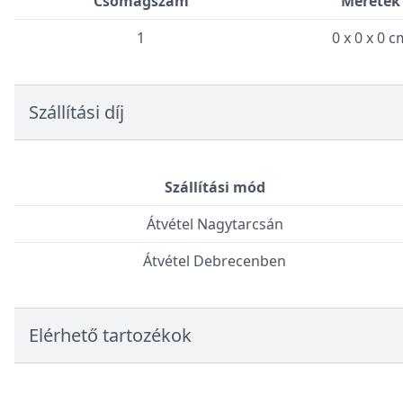
Csomagszám
Méretek
1
0 x 0 x 0 c
Szállítási díj
Szállítási mód
Átvétel Nagytarcsán
Átvétel Debrecenben
Elérhető tartozékok