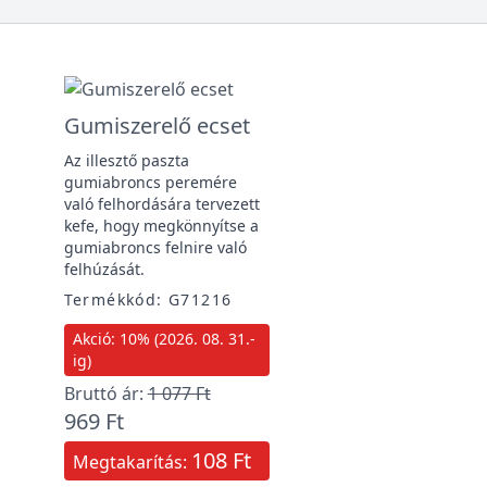
Gumiszerelő ecset
Az illesztő paszta
gumiabroncs peremére
való felhordására tervezett
kefe, hogy megkönnyítse a
gumiabroncs felnire való
felhúzását.
Termékkód: G71216
Akció: 10% (2026. 08. 31.-
ig)
Bruttó ár:
1 077 Ft
969 Ft
108 Ft
Megtakarítás: