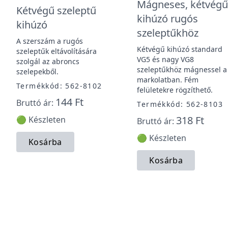
Mágneses, kétvég
Kétvégű szeleptű
kihúzó rugós
kihúzó
szeleptűkhöz
A szerszám a rugós
Kétvégű kihúzó standard
szeleptűk eltávolítására
VG5 és nagy VG8
szolgál az abroncs
szeleptűkhöz mágnessel a
szelepekből.
markolatban. Fém
Termékkód: 562-8102
felületekre rögzíthető.
144 Ft
Bruttó ár:
Termékkód: 562-8103
318 Ft
🟢 Készleten
Bruttó ár:
🟢 Készleten
Kosárba
Kosárba