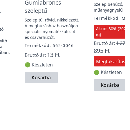
Gumiabroncs
Szelep behúzó,
szeleptű
műanyagnyelű
-
Termékkód: MG
Szelep tű, rövid, nikkelezett.
A meghúzáshoz használjon
Akció: 30% (2026. 
tó,
speciális nyomatékkulcsot
ig)
és csavarhúzót.
vító
Bruttó ár:
1 279 
Termékkód: 562-0046
 a
895 Ft
ában.
13 Ft
Bruttó ár:
-
Megtakarítás:
🟢 Készleten
🟢 Készleten
Kosárba
Kosárba