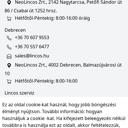
NeoLincos Zrt., 2142 Nagytarcsa, Petőfi Sándor út
86 / Csabai út 1252 hrsz.
Hétfőtől-Péntekig: 8:00-16:00 óráig
Debrecen
+36 70 607 9553
+36 70 557 6477
sales@lincos.hu
NeoLincos Zrt., 4002 Debrecen, Balmazújvárosi út
10
Hétfőtől-Péntekig: 8:00-16:00
Lincos szerviz
szerviz@lincos.hu
Ez az oldal cookie-kat használ, hogy jobb böngészési
NeoLincos Zrt., 4002 Debrecen, Balmazújvárosi út
élményt nyújtson. További információ:
hogyan
10
használjuk a cookie -kat
. Ha kifejezett beleegyezés nélkül
továbbra is használja ezt az oldalt, akkor feltételezzük,
Nyitvatartás: hétfő-péntek 8:00-16:00