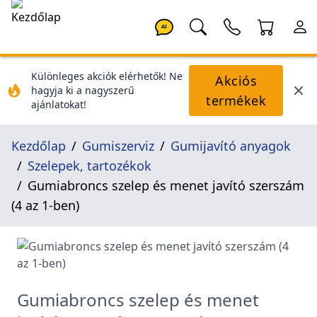
AI
Különleges akciók elérhetők! Ne
Akciós
hagyja ki a nagyszerű
termékek
ajánlatokat!
Kezdőlap
Gumiszerviz
Gumijavító anyagok
Szelepek, tartozékok
Gumiabroncs szelep és menet javító szerszám
(4 az 1-ben)
Gumiabroncs szelep és menet