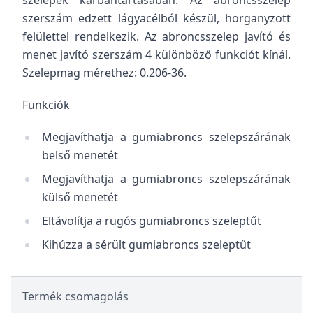
szelepek karbantartásában. Az abroncsszelep
szerszám edzett lágyacélból készül, horganyzott
felülettel rendelkezik. Az abroncsszelep javító és
menet javító szerszám 4 különböző funkciót kínál.
Szelepmag mérethez: 0.206-36.
Funkciók
Megjavíthatja a gumiabroncs szelepszárának
belső menetét
Megjavíthatja a gumiabroncs szelepszárának
külső menetét
Eltávolítja a rugós gumiabroncs szeleptűt
Kihúzza a sérült gumiabroncs szeleptűt
Termék csomagolás