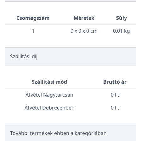
Csomagszám
Méretek
Súly
1
0 x 0 x 0 cm
0.01 kg
Szállítási díj
Szállítási mód
Bruttó ár
Átvétel Nagytarcsán
0 Ft
Átvétel Debrecenben
0 Ft
További termékek ebben a kategóriában