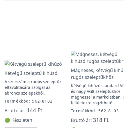
Mágneses, kétvégű kihúz
Kétvégű szeleptű kihúzó
rugós szeleptűkhöz
A szerszám a rugós szeleptűk
Kétvégű kihúzó standard VG5
eltávolítására szolgál az
és nagy VG8 szeleptűkhöz
abroncs szelepekből.
mágnessel a markolatban. F
Termékkód: 562-8102
felületekre rögzíthető.
144 Ft
Bruttó ár:
Termékkód: 562-8103
318 Ft
🟢 Készleten
Bruttó ár: