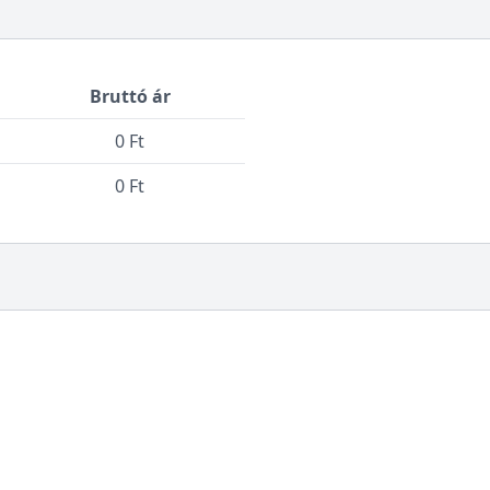
Bruttó ár
0 Ft
0 Ft