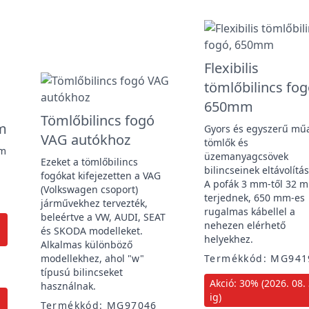
Flexibilis
tömlőbilincs fog
650mm
Tömlőbilincs fogó
m
Gyors és egyszerű mű
VAG autókhoz
tömlők és
mm
üzemanyagcsövek
Ezeket a tömlőbilincs
bilincseinek eltávolítá
fogókat kifejezetten a VAG
A pofák 3 mm-től 32 
(Volkswagen csoport)
A
terjednek, 650 mm-es
járművekhez tervezték,
rugalmas kábellel a
beleértve a VW, AUDI, SEAT
nehezen elérhető
és SKODA modelleket.
helyekhez.
Alkalmas különböző
modellekhez, ahol "w"
Termékkód: MG94
típusú bilincseket
Akció: 30% (2026. 08. 
használnak.
ig)
Termékkód: MG97046