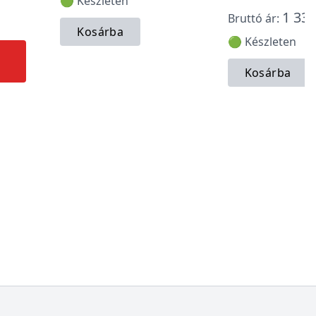
🟢 Készleten
1 337
Bruttó ár:
Kosárba
🟢 Készleten
Kosárba