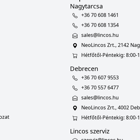
Nagytarcsa
+36 70 608 1461
+36 70 608 1354
sales@lincos.hu
NeoLincos Zrt., 2142 Nagy
Hétfőtől-Péntekig: 8:00-1
Debrecen
+36 70 607 9553
+36 70 557 6477
sales@lincos.hu
NeoLincos Zrt., 4002 Deb
ozat
Hétfőtől-Péntekig: 8:00-
Lincos szerviz