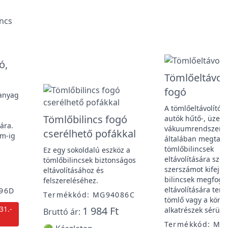
ó,
Tömlőeltávolí
fogó
anyag
A tömlőeltávolító f
Tömlőbilincs fogó
autók hűtő-, üzem
sára.
vákuumrendszere
cserélhető pofákkal
mm-ig
általában megtalá
tömlőbilincsek
Ez egy sokoldalú eszköz a
eltávolítására szol
tömlőbilincsek biztonságos
szerszámot kifejez
eltávolításához és
bilincsek megfogá
felszereléséhez.
eltávolítására terv
196D
Termékkód: MG94086C
tömlő vagy a körn
31.-
1 984 Ft
alkatrészek sérülé
Bruttó ár:
Termékkód: MG