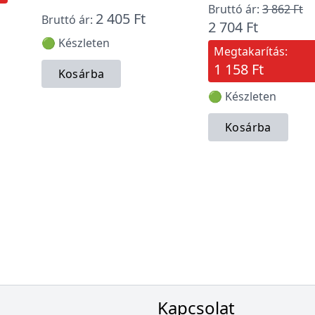
Bruttó ár:
3 862 Ft
2 405 Ft
Bruttó ár:
2 704 Ft
🟢 Készleten
Megtakarítás:
1 158 Ft
Kosárba
🟢 Készleten
Kosárba
Kapcsolat