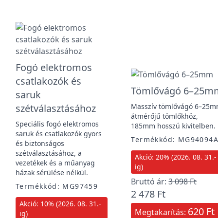
Fogó elektromos
csatlakozók és
Tömlővágó 6–25m
saruk
szétválasztásához
Masszív tömlővágó 6–25
átmérőjű tömlőkhöz,
Speciális fogó elektromos
185mm hosszú kivitelben.
saruk és csatlakozók gyors
Termékkód: MG94094
és biztonságos
szétválasztásához, a
Akció: 20% (2026. 08. 31.-
vezetékek és a műanyag
ig)
házak sérülése nélkül.
Bruttó ár:
3 098 Ft
Termékkód: MG97459
2 478 Ft
Akció: 10% (2026. 08. 31.-
620 Ft
Megtakarítás:
ig)