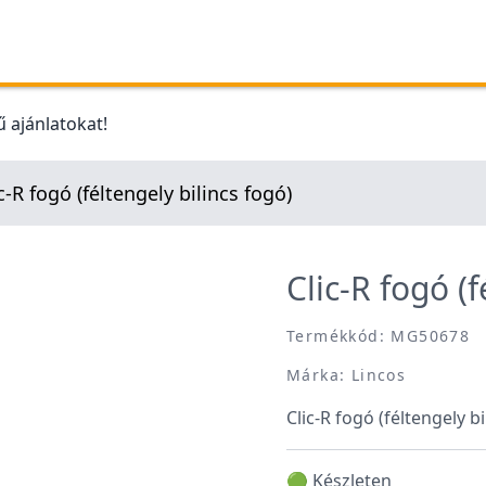
 ajánlatokat!
c-R fogó (féltengely bilincs fogó)
Clic-R fogó (f
Termékkód: MG50678
Márka: Lincos
Clic-R fogó (féltengely b
🟢 Készleten