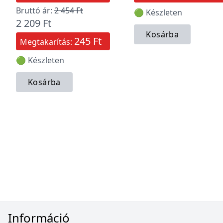
Bruttó ár:
2 454 Ft
🟢 Készleten
2 209 Ft
Kosárba
245 Ft
Megtakarítás:
🟢 Készleten
Kosárba
Információ