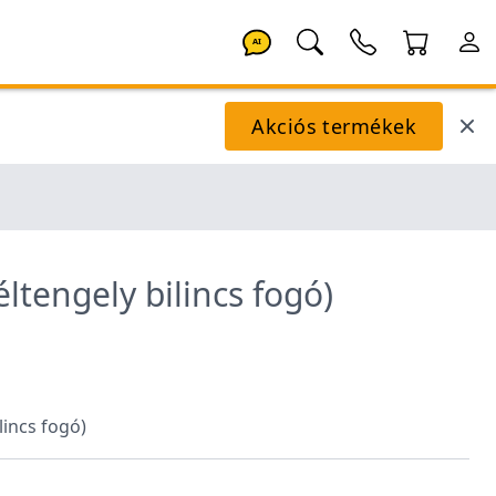
AI
Akciós termékek
éltengely bilincs fogó)
ilincs fogó)