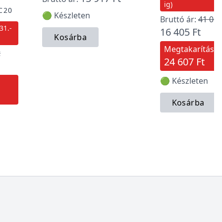
ig)
C20
🟢 Készleten
Bruttó ár:
41 012
31.-
16 405 Ft
Kosárba
Megtakarítás:
t
24 607 Ft
🟢 Készleten
Kosárba