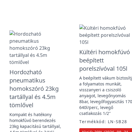
Kültéri homokfúvó
beépített
porelszívóval 105l
Hordozható
A beépített vákum biztosít
pneumatikus
a folyamatos munkát,
homokszóró 23kg
visszanyeri a csiszoló
tartállyal és 4.5m
anyagot, levegőnyomás
8bar, levegőfogyasztás 170
tömlővel
640l/perc, levegő
csatlakozás 1/2"
Kompakt és hatékony
homokfúvó berendezés
Termékkód: LN-SB28
23kg kapacitású tartállyal,