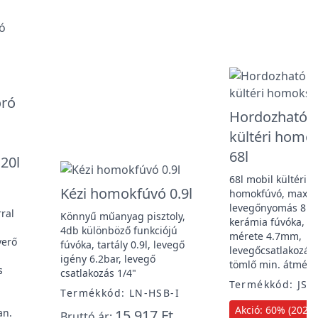
óró
Hordozható 
kültéri homo
68l
 20l
68l mobil kültéri
Kézi homokfúvó 0.9l
homokfúvó, max.
levegőnyomás 8.6b
rral
Könnyű műanyag pisztoly,
kerámia fúvóka, f
4db különböző funkciójú
mérete 4.7mm,
yerő
fúvóka, tartály 0.9l, levegő
levegőcsatlakozás 
igény 6.2bar, levegő
tömlő min. átmérőj
s
csatlakozás 1/4"
Termékkód: JSN
Termékkód: LN-HSB-I
Akció: 60% (2026. 
an.
15 917 Ft
Bruttó ár: