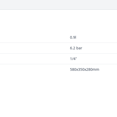
0.9l
6.2 bar
1/4"
580x350x280mm