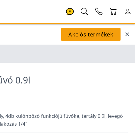
AI
Akciós termékek
vó 0.9l
, 4db különböző funkciójú fúvóka, tartály 0.9l, levegő
tlakozás 1/4"