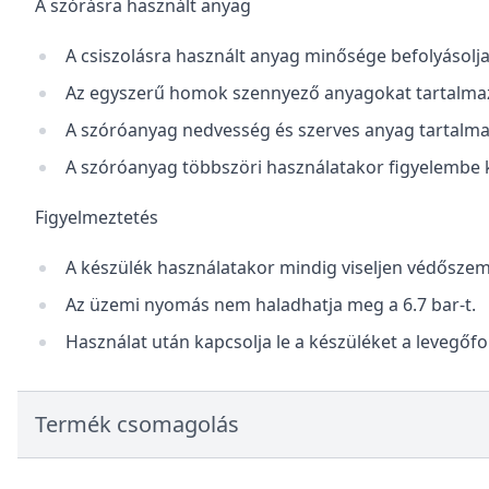
A szórásra használt anyag
A csiszolásra használt anyag minősége befolyásolj
Az egyszerű homok szennyező anyagokat tartalmazh
A szóróanyag nedvesség és szerves anyag tartalma 
A szóróanyag többszöri használatakor figyelembe k
Figyelmeztetés
A készülék használatakor mindig viseljen védősze
Az üzemi nyomás nem haladhatja meg a 6.7 bar-t.
Használat után kapcsolja le a készüléket a levegőfo
Termék csomagolás