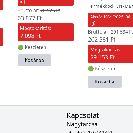
ig)
Termékkód: LN-MB
Bruttó ár:
70 975 Ft
63 877 Ft
Akció: 10% (2026. 08. 
ig)
Megtakarítás:
Bruttó ár:
291 534 F
7 098 Ft
262 381 Ft
🟢 Készleten
Megtakarítás:
29 153 Ft
Kosárba
🟢 Készleten
Kosárba
Kapcsolat
Nagytarcsa
+36 70 608 1461