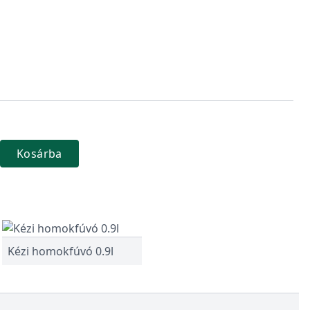
Kosárba
Kézi homokfúvó 0.9l