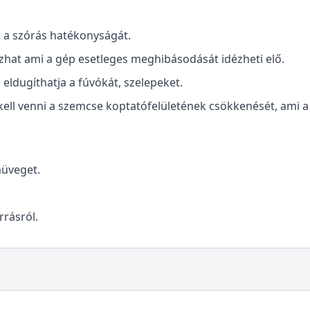
a a szórás hatékonyságát.
at ami a gép esetleges meghibásodását idézheti elő.
eldugíthatja a fúvókát, szelepeket.
ell venni a szemcse koptatófelületének csökkenését, ami a
müveget.
rrásról.