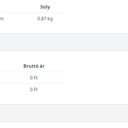
Súly
cm
0.87 kg
Bruttó ár
0 Ft
0 Ft