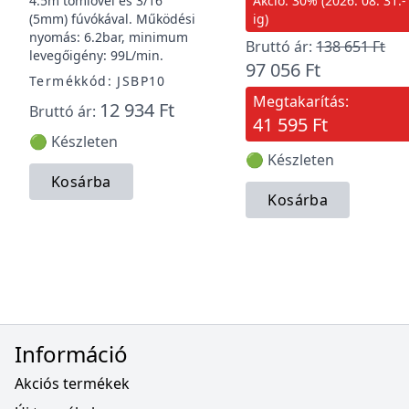
4.5m tömlővel és 3/16"
Akció: 30% (2026. 08. 31.-
(5mm) fúvókával. Működési
ig)
nyomás: 6.2bar, minimum
Bruttó ár:
138 651 Ft
levegőigény: 99L/min.
97 056 Ft
Termékkód: JSBP10
Megtakarítás:
12 934 Ft
Bruttó ár:
41 595 Ft
🟢 Készleten
🟢 Készleten
Kosárba
Kosárba
Információ
Akciós termékek