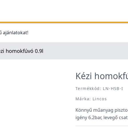
 ajánlatokat!
zi homokfúvó 0.9l
Kézi homokfú
Termékkód: LN-HSB-I
Márka: Lincos
Könnyű műanyag pisztoly
igény 6.2bar, levegő csa