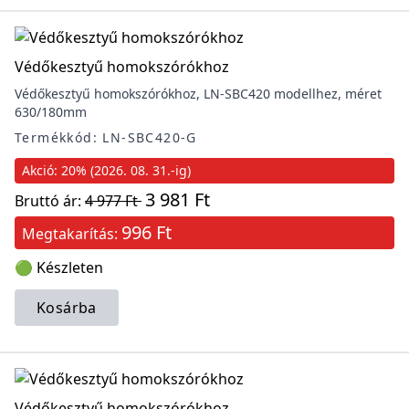
Védőkesztyű homokszórókhoz
Védőkesztyű homokszórókhoz, LN-SBC420 modellhez, méret
630/180mm
Termékkód: LN-SBC420-G
Akció: 20% (2026. 08. 31.-ig)
3 981 Ft
Bruttó ár:
4 977 Ft
996 Ft
Megtakarítás:
🟢 Készleten
Kosárba
Védőkesztyű homokszórókhoz