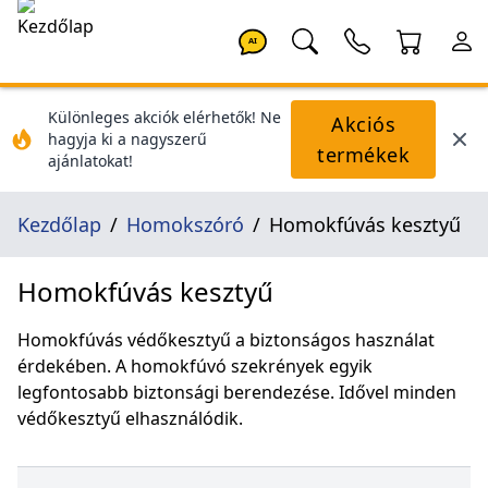
AI
Különleges akciók elérhetők! Ne
Akciós
hagyja ki a nagyszerű
termékek
ajánlatokat!
Kezdőlap
Homokszóró
Homokfúvás kesztyű
Homokfúvás kesztyű
Homokfúvás védőkesztyű a biztonságos használat
érdekében. A homokfúvó szekrények egyik
legfontosabb biztonsági berendezése. Idővel minden
védőkesztyű elhasználódik.