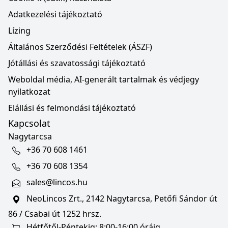
Adatkezelési tájékoztató
Lízing
Általános Szerződési Feltételek (ÁSZF)
Jótállási és szavatossági tájékoztató
Weboldal média, AI-generált tartalmak és védjegy
nyilatkozat
Elállási és felmondási tájékoztató
Kapcsolat
Nagytarcsa
+36 70 608 1461
+36 70 608 1354
sales@lincos.hu
NeoLincos Zrt., 2142 Nagytarcsa, Petőfi Sándor út
86 / Csabai út 1252 hrsz.
Hétfőtől-Péntekig: 8:00-16:00 óráig