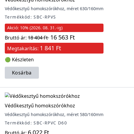
Védőkesztyű homokszórókhoz, méret 630/160mm
Termékkód: SBC-RPVS
Akció: 10% (2026. 08. 31.-ig)
16 563 Ft
Bruttó ár:
18 404 Ft
1 841 Ft
Megtakarítás:
🟢 Készleten
Kosárba
Védőkesztyű homokszórókhoz
Védőkesztyű homokszórókhoz, méret 580/160mm
Termékkód: SBC-RPVC D60
6 022 Ft
Bruttó ár: