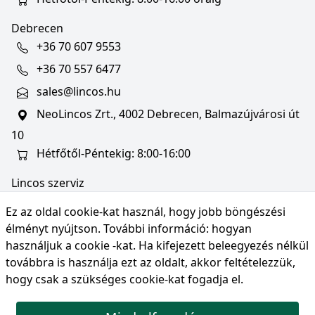
Debrecen
+36 70 607 9553
+36 70 557 6477
sales@lincos.hu
NeoLincos Zrt., 4002 Debrecen, Balmazújvárosi út
10
Hétfőtől-Péntekig: 8:00-16:00
Lincos szerviz
szerviz@lincos.hu
Ez az oldal cookie-kat használ, hogy jobb böngészési
NeoLincos Zrt., 4002 Debrecen, Balmazújvárosi út
élményt nyújtson. További információ:
hogyan
10
használjuk a cookie -kat
. Ha kifejezett beleegyezés nélkül
továbbra is használja ezt az oldalt, akkor feltételezzük,
Nyitvatartás: hétfő-péntek 8:00-16:00
hogy csak a szükséges cookie-kat fogadja el.