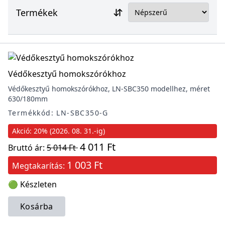
Termékek
Védőkesztyű homokszórókhoz
Védőkesztyű homokszórókhoz, LN-SBC350 modellhez, méret
630/180mm
Termékkód: LN-SBC350-G
Akció: 20% (2026. 08. 31.-ig)
4 011 Ft
Bruttó ár:
5 014 Ft
1 003 Ft
Megtakarítás:
🟢 Készleten
Kosárba