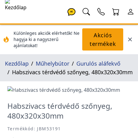
AI
Különleges akciók elérhetők! Ne
Akciós
hagyja ki a nagyszerű
termékek
ajánlatokat!
Kezdőlap
Műhelybútor
Gurulós aláfekvő
Habszivacs térdvédő szőnyeg, 480x320x30mm
Habszivacs térdvédő szőnyeg,
480x320x30mm
Termékkód: JBM53191