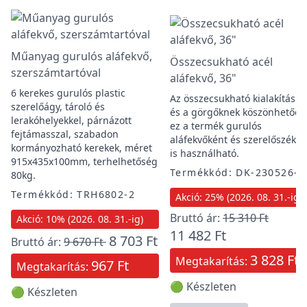
Műanyag gurulós aláfekvő,
Összecsukható acél
szerszámtartóval
aláfekvő, 36"
6 kerekes gurulós plastic
Az összecsukható kialakításn
szerelőágy, tároló és
és a görgőknek köszönhetően
lerakóhelyekkel, párnázott
ez a termék gurulós
fejtámasszal, szabadon
aláfekvőként és szerelőszékké
kormányozható kerekek, méret
is használható.
915x435x100mm, terhelhetőség
Termékkód: DK-230526-3
80kg.
Termékkód: TRH6802-2
Akció: 25% (2026. 08. 31.-ig)
Bruttó ár:
15 310 Ft
Akció: 10% (2026. 08. 31.-ig)
11 482 Ft
8 703 Ft
Bruttó ár:
9 670 Ft
3 828 Ft
Megtakarítás:
967 Ft
Megtakarítás:
🟢 Készleten
🟢 Készleten