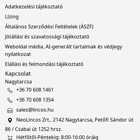
Adatkezelési tájékoztató
Lízing
Általános Szerződési Feltételek (ÁSZF)
Jótállási és szavatossági tájékoztató
Weboldal média, AI-generált tartalmak és védjegy
nyilatkozat
Elállási és felmondási tájékoztató
Kapcsolat
Nagytarcsa
+36 70 608 1461
+36 70 608 1354
sales@lincos.hu
NeoLincos Zrt., 2142 Nagytarcsa, Petőfi Sándor út
86 / Csabai út 1252 hrsz.
Hétfőtől-Péntekig: 8:00-16:00 óráig