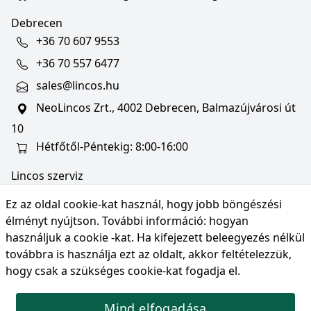
Debrecen
+36 70 607 9553
+36 70 557 6477
sales@lincos.hu
NeoLincos Zrt., 4002 Debrecen, Balmazújvárosi út
10
Hétfőtől-Péntekig: 8:00-16:00
Lincos szerviz
szerviz@lincos.hu
Ez az oldal cookie-kat használ, hogy jobb böngészési
NeoLincos Zrt., 4002 Debrecen, Balmazújvárosi út
élményt nyújtson. További információ:
hogyan
10
használjuk a cookie -kat
. Ha kifejezett beleegyezés nélkül
továbbra is használja ezt az oldalt, akkor feltételezzük,
Nyitvatartás: hétfő-péntek 8:00-16:00
hogy csak a szükséges cookie-kat fogadja el.
Mind elfogadása