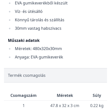
EVA gumikeverékből készült
Víz- és ütésálló
Könnyű tárolás és szállítás
30mm vastag habszivacs
Műszaki adatok
Méretek: 480x320x30mm
Anyaga: EVA gumikeverék
Termék csomagolás
Csomagszám
Méretek
Súly
1
47.8 x 32 x 3 cm
0.22 kg